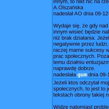
innym, to nikt nic na rze
A.Olszańska
nadesłał AO dnia 09-12
Wydaje się, że gdy na
innym wisieć będzie na
niż brak działania. Jeż
negatywnie przez ludzi, 
raczej marne sukcesy 
prac społecznych. Poza 
temu działniu entuzjaz
naprawdę dobrze.
gum
nadesłała
dnia
09-
Jeżeli ktos odczytał m
społecznych, to jest to 
tekstach obrony takiej n
Widzę natomiast proble