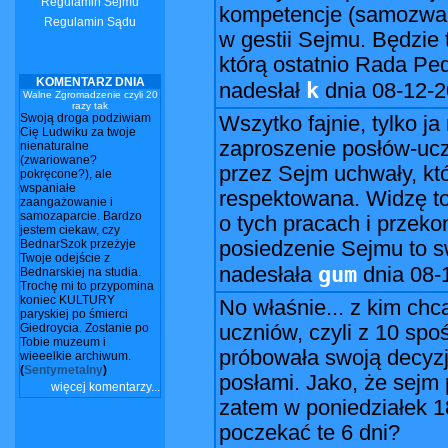
Regulamin Sejmu
kompetencje (samozwańcz
Regulamin Sądu
w gestii Sejmu. Będzie
którą ostatnio Rada Pe
KOMENTARZ DNIA
k
nadesłał
dnia
08-12-2
Walne Zgromadzenie czyli 20
razy tak
Swoją droga podziwiam
Wszytko fajnie, tylko j
Cię Ludwiku za twoje
zaproszenie posłów-uc
nienaturalne
(zwariowane?
przez Sejm uchwały, któ
pokręcone?), ale
wspaniałe
respektowana. Widzę to
zaangażowanie i
samozaparcie. Bardzo
o tych pracach i przek
jestem ciekaw, czy
BednarSzok przeżyje
posiedzenie Sejmu to s
Twoje odejście z
gum
nadesłała
dnia
08-
Bednarskiej na studia.
Trochę mi to przypomina
koniec KULTURY
No właśnie... z kim ch
paryskiej po śmierci
Giedroycia. Zostanie po
uczniów, czyli z 10 sp
Tobie muzeum i
próbowała swoją decyzj
wieeelkie archiwum.
(
Sentymetalny
)
posłami. Jako, że sejm
więcej komentarzy...
zatem w poniedziałek 18
poczekać te 6 dni?