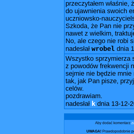
przeczytałem właśnie, 
do ujawnienia swoich e
uczniowsko-nauczyciels
Szkoda, że Pan nie prz
nawet z wielkim, traktu
No, ale czego nie robi si
wrobel
nadesłał
dnia
1
Wszystko sprzymierza s
z powodów frekwencj
sejmie nie będzie mnie 
tak, jak Pan pisze, prz
celów.
pozdrawiam.
k
nadesłał
dnia
13-12-2
Aby dodać komentarz
z
UWAGA!
Prawdopodobnie pos