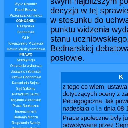
swym najbliższym p
Wyszukiwanie
decyzja w tej sprawi
Panel Boczny
Przeglądarka Firefox
w stosunku do uchwa
ODNOŚNIKI
Raszyńska
punktu widzenia wyda
Bednarska
stanu uczniowskiego,
WLH
Towarzystwo Przyjaciół
Bednarskiej debatow
Matura Międzynarodowa
PRAWO
posłowie.
Konstytucja
Ordynacja wyborcza
Ustawa o informacji
K
Ustawa Bednarowa
Kancelaria Sejmu
z tego co wiem, ustawa
Sąd Szkolny
dotyczących oceny z z
Prezydium Sejmu
Pedegogiczna. tak powie
Terytoria Zamorskie
Prace Społeczne
ola
nadesłała
dnia
08-
Impeachment
Prace społeczne były ju
Badania Moczu
Regulamin Szkoły
odwoływane przez Sejm.