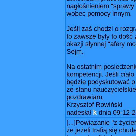
nagłośnieniem "sprawy 
wobec pomocy innym.
Jeśli zaś chodzi o roz
to zawsze były to dość 
okazji słynnej "afery m
Sejm.
Na ostatnim posiedzeni
kompetencji. Jeśli ciał
będzie podyskutować o t
ze stanu nauczycielski
pozdrawiam,
Krzysztof Rowiński
k
nadesłał
dnia
09-12-2
[...]Powiązanie "z życi
że jeżeli trafią się ch