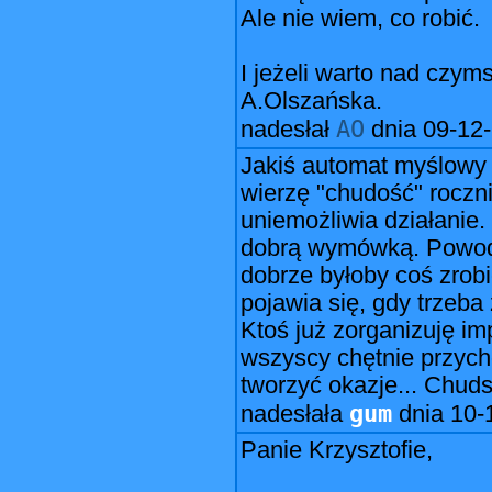
Ale nie wiem, co robić.
I jeżeli warto nad czym
A.Olszańska.
AO
nadesłał
dnia
09-12-
Jakiś automat myślowy z
wierzę "chudość" roczni
uniemożliwia działanie. 
dobrą wymówką. Powode
dobrze byłoby coś zrobi
pojawia się, gdy trzeb
Ktoś już zorganizuję im
wszyscy chętnie przyc
tworzyć okazje... Chu
gum
nadesłała
dnia
10-
Panie Krzysztofie,