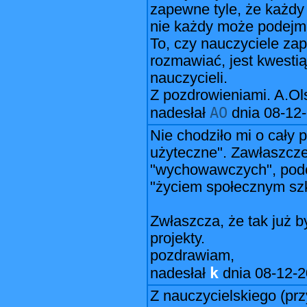
zapewne tyle, że każdy
nie każdy może podejm
To, czy nauczyciele zap
rozmawiać, jest kwesti
nauczycieli.
Z pozdrowieniami. A.Ol
AO
nadesłał
dnia
08-12-
Nie chodziło mi o cały
użyteczne". Zawłaszcze
"wychowawczych", podc
"życiem społecznym szk
Zwłaszcza, że tak już b
projekty.
pozdrawiam,
k
nadesłał
dnia
08-12-2
Z nauczycielskiego (pr