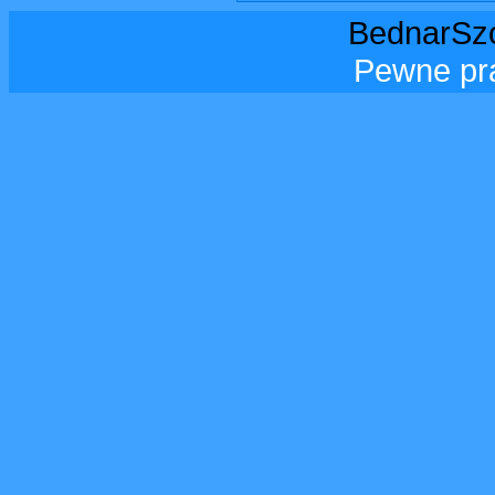
BednarSzo
Pewne pr