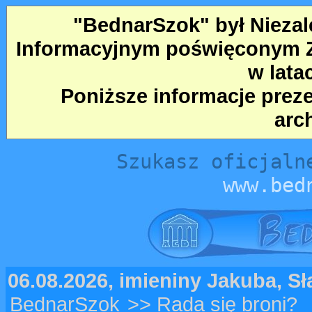
"BednarSzok" był Nieza
Informacyjnym poświęconym Ze
w lata
Poniższe informacje prez
arc
Szukasz oficjaln
www.bed
06.08.2026, imieniny Jakuba, S
BednarSzok
>> Rada się broni?