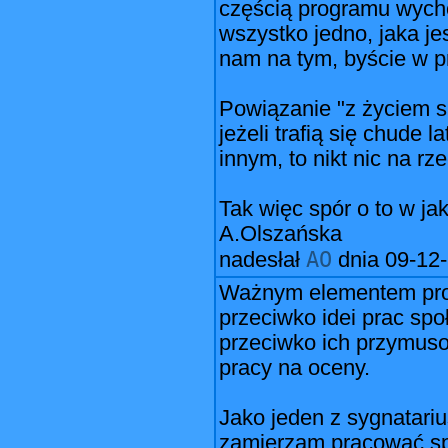
częścią programu wycho
wszystko jedno, jaka je
nam na tym, byście w pr
Powiązanie "z życiem sp
jeżeli trafią się chude
innym, to nikt nic na rze
Tak więc spór o to w jak
A.Olszańska
AO
nadesłał
dnia
09-12-
Ważnym elementem prote
przeciwko idei prac spo
przeciwko ich przymuso
pracy na oceny.
Jako jeden z sygnatariu
zamierzam pracować społ