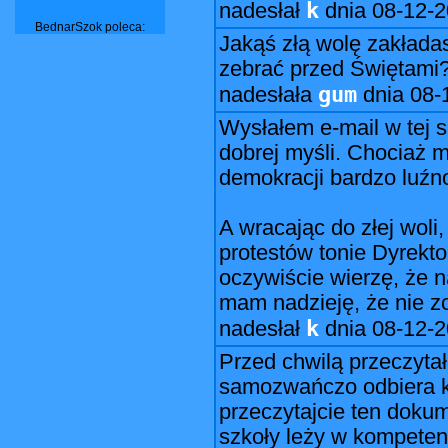
k
nadesłał
dnia
08-12-2
BednarSzok poleca:
Jakąś złą wolę zakładas
zebrać przed Świętami? 
gum
nadesłała
dnia
08-
Wysłałem e-mail w tej s
dobrej myśli. Chociaż 
demokracji bardzo luźn
A wracając do złej wol
protestów tonie Dyrekto
oczywiście wierzę, że 
mam nadzieję, że nie z
k
nadesłał
dnia
08-12-2
Przed chwilą przeczyta
samozwańczo odbiera ko
przeczytajcie ten dok
szkoły leży w kompeten