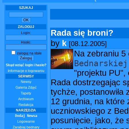
SZUKAJ
ZALOGUJ
Rada się broni?
Login:
by
k
[08.12.2005]
Hasło:
Na zebraniu 5
zaloguj na stałe
Bednarskiej
Skąd wziąć login i hasło?
"projektu PU",
Informacje o logowaniu
SERWISY
Rada dostrzegając s
Newsy
Galeria Zdjęć
tychże, postanowiła 
Tapety
12 grudnia, na które
Archiwum
Redakcja
uczniowskiego z Bed
NARZĘDZIA
Dodaj Newsa
posunięcie, jako, że 
Logowanie
Zarabiaj bednary