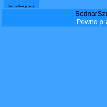
BednarSzok poleca:
BednarSzo
Pewne pr