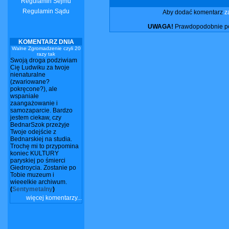
Regulamin Sejmu
Regulamin Sądu
Aby dodać komentarz
z
UWAGA!
Prawdopodobnie pos
KOMENTARZ DNIA
Walne Zgromadzenie czyli 20
razy tak
Swoją droga podziwiam
Cię Ludwiku za twoje
nienaturalne
(zwariowane?
pokręcone?), ale
wspaniałe
zaangażowanie i
samozaparcie. Bardzo
jestem ciekaw, czy
BednarSzok przeżyje
Twoje odejście z
Bednarskiej na studia.
Trochę mi to przypomina
koniec KULTURY
paryskiej po śmierci
Giedroycia. Zostanie po
Tobie muzeum i
wieeelkie archiwum.
(
Sentymetalny
)
więcej komentarzy...