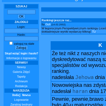
SZUKAJ
Rankingi jeszcze raz...
ZALOGUJ
by
Guli
[14.02.2002]
Login:
W tegorocznym Perspektywicznym rankingu Liceów
dokładniejsze wyniki wystarczy kliknąć
TU
.
Hasło:
zaloguj na stałe
K
Że też nikt z naszych n
Skąd wziąć login i hasło?
Informacje o logowaniu
dyskredytować naszą s
SERWISY
specjalistów od wywozu 
Newsy
ranking.
Galeria Zdjęć
Jehowa
nadesłała
dni
Tapety
Archiwum
Nowowiejska nas zdysta
Redakcja
haran
nadesłał
dnia
17
NARZĘDZIA
Dodaj Newsa
Pewnie, pewnie,brawo 
Logowanie
było 40-u maturzystów, 
Zarabiaj bednary