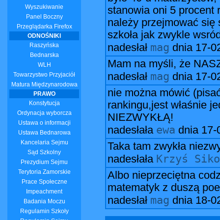
Wyszukiwanie
stanowia oni 5 procent r
Panel Boczny
należy przejmować się
Przeglądarka Firefox
szkoła jak zwykle wsród
ODNOŚNIKI
mag
Raszyńska
nadesłał
dnia
17-0
Bednarska
Mam na myśli, że NASZA
WLH
mag
nadesłał
dnia
17-0
Towarzystwo Przyjaciół
Matura Międzynarodowa
nie można mówić (pisać
PRAWO
rankingu,jest właśnie j
Konstytucja
Ordynacja wyborcza
NIEZWYKŁĄ!
Ustawa o informacji
ewa
nadesłała
dnia
17-
Ustawa Bednarowa
Kancelaria Sejmu
Taka tam zwykła niezwy
Sąd Szkolny
Krzyś Siko
nadesłała
Prezydium Sejmu
Terytoria Zamorskie
Albo nieprzeciętna codz
Prace Społeczne
matematyk z duszą poet
Impeachment
mag
nadesłał
dnia
18-0
Badania Moczu
Regulamin Szkoły