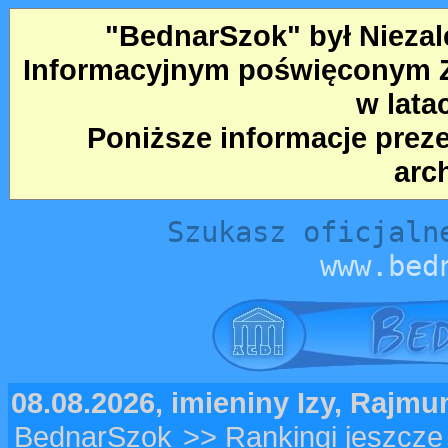
"BednarSzok" był Nieza
Informacyjnym poświęconym Ze
w lata
Poniższe informacje prez
arc
Szukasz oficjaln
www.bed
08.08.2026, imieniny Izy, Rajm
BednarSzok
>> Rankingi jeszcze 