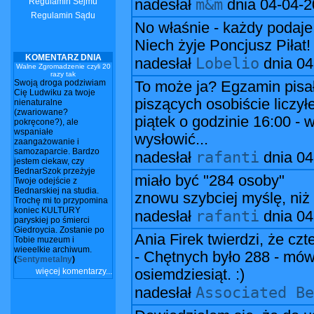
m&m
Regulamin Sejmu
nadesłał
dnia
04-04-2
Regulamin Sądu
No właśnie - każdy podaje 
Niech żyje Poncjusz Piłat!
KOMENTARZ DNIA
Lobelio
nadesłał
dnia
04
Walne Zgromadzenie czyli 20
razy tak
Swoją droga podziwiam
To może ja? Egzamin pisał
Cię Ludwiku za twoje
piszących osobiście liczył
nienaturalne
(zwariowane?
piątek o godzinie 16:00 - 
pokręcone?), ale
wspaniałe
wysłowić...
zaangażowanie i
samozaparcie. Bardzo
rafanti
nadesłał
dnia
04
jestem ciekaw, czy
BednarSzok przeżyje
miało być "284 osoby"
Twoje odejście z
Bednarskiej na studia.
znowu szybciej myślę, niż 
Trochę mi to przypomina
koniec KULTURY
rafanti
nadesłał
dnia
04
paryskiej po śmierci
Giedroycia. Zostanie po
Ania Firek twierdzi, że cz
Tobie muzeum i
wieeelkie archiwum.
- Chętnych było 288 - mów
(
Sentymetalny
)
więcej komentarzy...
osiemdziesiąt. :)
Associated Be
nadesłał