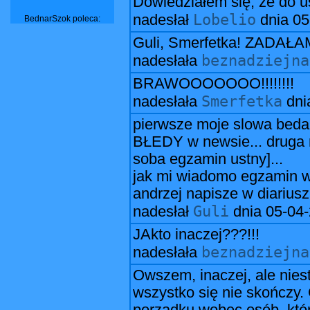
Dowiedziałem się, że do u
Lobelio
nadesłał
dnia
05
BednarSzok poleca:
Guli, Smerfetka! ZADAŁAM!
beznadziejna
nadesłała
BRAWOOOOOOO!!!!!!!!
Smerfetka
nadesłała
dni
pierwsze moje slowa be
BŁEDY w newsie... druga r
soba egzamin ustny]...
jak mi wiadomo egzamin w 
andrzej napisze w diariuszu.
Guli
nadesłał
dnia
05-04
JAkto inaczej???!!!
beznadziejna
nadesłała
Owszem, inaczej, ale nies
wszystko się nie skończy.