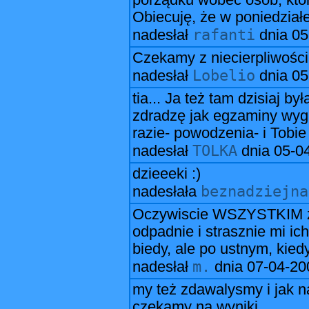
porządku wobec osób, które
Obiecuję, że w poniedział
rafanti
nadesłał
dnia
05
Czekamy z niecierpliwości
Lobelio
nadesłał
dnia
05
tia... Ja też tam dzisiaj by
zdradzę jak egzaminy wygl
razie- powodzenia- i Tobie 
TOLKA
nadesłał
dnia
05-0
dzieeeki :)
beznadziejna
nadesłała
Oczywiscie WSZYSTKIM ży
odpadnie i strasznie mi i
biedy, ale po ustnym, kiedy
m.
nadesłał
dnia
07-04-20
my też zdawalysmy i jak na
czekamy na wyniki