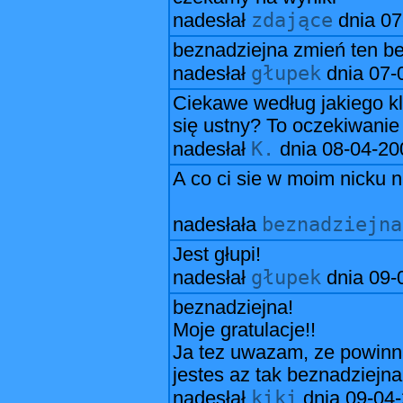
zdające
nadesłał
dnia
07
beznadziejna zmień ten be
głupek
nadesłał
dnia
07-
Ciekawe według jakiego k
się ustny? To oczekiwanie 
K.
nadesłał
dnia
08-04-20
A co ci sie w moim nicku 
beznadziejna
nadesłała
Jest głupi!
głupek
nadesłał
dnia
09-
beznadziejna!
Moje gratulacje!!
Ja tez uwazam, ze powinna
jestes az tak beznadziejna
kiki
nadesłał
dnia
09-04