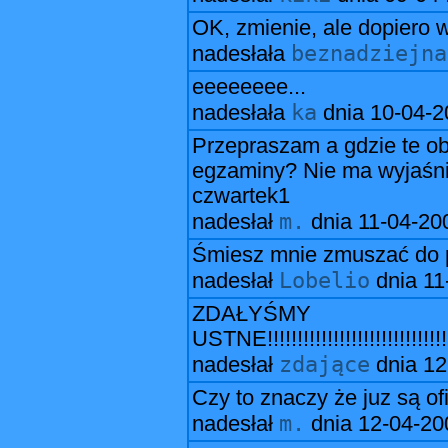
OK, zmienie, ale dopiero 
beznadziejna
nadesłała
eeeeeeee...
ka
nadesłała
dnia
10-04-2
Przepraszam a gdzie te ob
egzaminy? Nie ma wyjaśnień
czwartek1
m.
nadesłał
dnia
11-04-20
Śmiesz mnie zmuszać do pi
Lobelio
nadesłał
dnia
11
ZDAŁYŚMY
USTNE!!!!!!!!!!!!!!!!!!!!!!!!!!!!!!!!!!!
zdające
nadesłał
dnia
12
Czy to znaczy że juz są of
m.
nadesłał
dnia
12-04-20