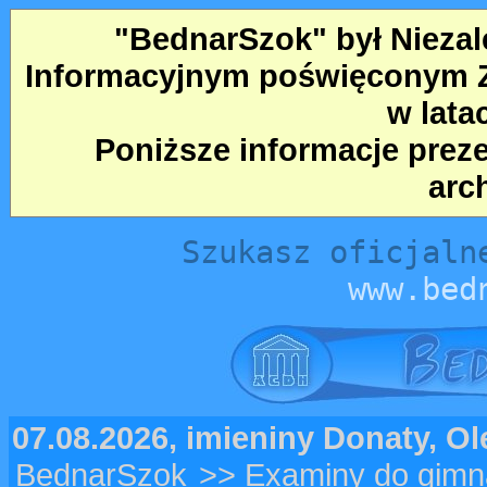
"BednarSzok" był Nieza
Informacyjnym poświęconym Ze
w lata
Poniższe informacje prez
arc
Szukasz oficjaln
www.bed
07.08.2026, imieniny Donaty, O
BednarSzok
>> Examiny do gimn