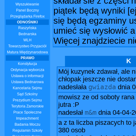
składał sie z części
Wyszukiwanie
piątek będą wyniki [e
Panel Boczny
Przeglądarka Firefox
się będą egzaminy us
ODNOŚNIKI
Raszyńska
umieć się wysłowić a 
Bednarska
Więcej znajdziecie ni
WLH
Towarzystwo Przyjaciół
Matura Międzynarodowa
PRAWO
K
Konstytucja
Ordynacja wyborcza
Mój kuzynek zdawał, ale ni
Ustawa o informacji
chłopak jeszcze nie dostan
Ustawa Bednarowa
gwiazda
nadesłała
dnia
0
Kancelaria Sejmu
Sąd Szkolny
mowisz ze od soboty rana 
Prezydium Sejmu
jutra :P
Terytoria Zamorskie
m&m
nadesłał
dnia
04-04-2
Prace Społeczne
Impeachment
a z ta liczba piszacych to
Badania Moczu
380 osob
Regulamin Szkoły