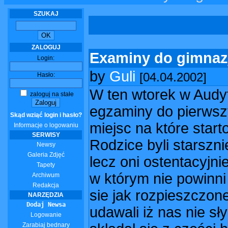
SZUKAJ
ZALOGUJ
Examiny do gimna
Login:
by
Guli
[04.04.2002]
Hasło:
W ten wtorek w Audy
zaloguj na stałe
egzaminy do pierwsz
Skąd wziąć login i hasło?
miejsc na które start
Informacje o logowaniu
SERWISY
Rodzice byli starszni
Newsy
Galeria Zdjęć
lecz oni ostentacyjni
Tapety
w którym nie powinni
Archiwum
Redakcja
sie jak rozpieszczone
NARZĘDZIA
Dodaj Newsa
udawali iż nas nie sł
Logowanie
Zarabiaj bednary