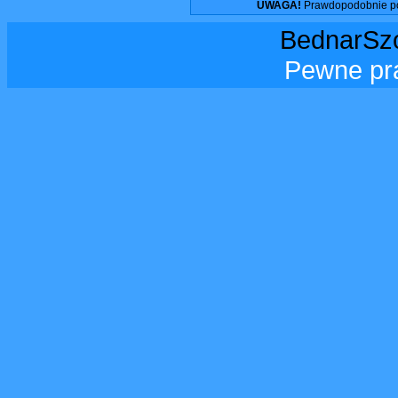
UWAGA!
Prawdopodobnie pos
BednarSzo
Pewne pr