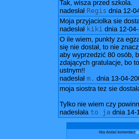
Tak, wisza przed szkola.
Regis
nadesłał
dnia
12-0
Moja przyjaciolka sie dosta
kiki
nadesłał
dnia
12-04
O ile wiem, punkty za egza
się nie dostał, to nie znac
aby wyprzedzić 80 osób, bo
zdających gratulacje, bo t
ustnym!!
m.
nadesłał
dnia
13-04-20
moja siostra tez sie dostała
Tylko nie wiem czy powinn
to ja
nadesłała
dnia
14-
Aby dodać komentarz
z