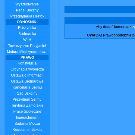
Wyszukiwanie
Panel Boczny
Przeglądarka Firefox
ODNOŚNIKI
Aby dodać komentarz
z
Raszyńska
Bednarska
UWAGA!
Prawdopodobnie pos
WLH
Towarzystwo Przyjaciół
Matura Międzynarodowa
PRAWO
Konstytucja
Ordynacja wyborcza
Ustawa o informacji
Ustawa Bednarowa
Kancelaria Sejmu
Sąd Szkolny
Prezydium Sejmu
Terytoria Zamorskie
Prace Społeczne
Impeachment
Badania Moczu
Regulamin Szkoły