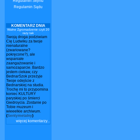
Regulamin Sejmu
Regulamin Sądu
KOMENTARZ DNIA
Walne Zgromadzenie czyli 20
razy tak
Swoją droga podziwiam
Cię Ludwiku za twoje
nienaturalne
(zwariowane?
pokręcone?), ale
wspaniałe
zaangażowanie i
samozaparcie. Bardzo
jestem ciekaw, czy
BednarSzok przeżyje
Twoje odejście z
Bednarskiej na studia.
Trochę mi to przypomina
koniec KULTURY
paryskiej po śmierci
Giedroycia. Zostanie po
Tobie muzeum i
wieeelkie archiwum.
(
Sentymetalny
)
więcej komentarzy...