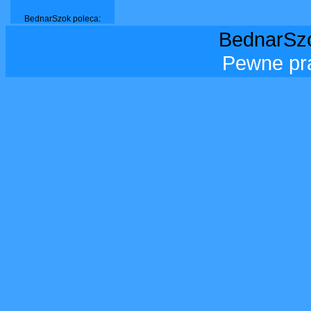
BednarSzok poleca:
BednarSzo
Pewne pr