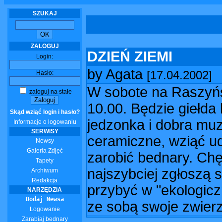
SZUKAJ
ZALOGUJ
DZIEŃ ZIEMI
Login:
by Agata
[17.04.2002]
Hasło:
W sobote na Raszyńs
zaloguj na stałe
10.00. Będzie giełd
Skąd wziąć login i hasło?
jedzonka i dobra muz
Informacje o logowaniu
SERWISY
ceramiczne, wziąć ud
Newsy
Galeria Zdjęć
zarobić bednary. Chęt
Tapety
najszybciej zgłoszą s
Archiwum
Redakcja
przybyć w "ekologicz
NARZĘDZIA
Dodaj Newsa
ze sobą swoje zwierzą
Logowanie
Zarabiaj bednary