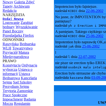
Newsy
Galeria Zdjęć
Tapety
Archiwum
Impotencion było fajniejsze.
Redakcja
nadesłał
dnia
22-06-2002
KIBIC
NARZĘDZIA
No jasne, że IMPOTENTION było fa
Dodaj Newsa
pamiętasz?
Logowanie
Zarabiaj
nadesłał
yh z Erection i IMPO
bednary
Wyszukiwanie
Panel Boczny
A pamiętam. Takiego ciężkiego szo
Przeglądarka Firefox
nadesłał
dnia
25-06-2002
KIBIC
ODNOŚNIKI
Impotention było naprawdę OK,ale
Raszyńska
Bednarska
nadesłał
dnia
25-06-2002
jak
WLH
Towarzystwo
Przyjaciół
Matura
l
Międzynarodowa
nadesłał
dnia
22-07-2002
l
PRAWO
nie pisze sie erection tylko ER
Konstytucja
Ordynacja
nadesłał
osobnik malo intelig
wyborcza
Ustawa o
Erection było strrraszne ale chyba
informacji
Ustawa
nadesłała
dnia
03-09-20
Bednarowa
Kancelaria
kaszana
Sejmu
Sąd Szkolny
Prezydium Sejmu
Terytoria Zamorskie
Prace Społeczne
Impeachment
Badania
UWA
Moczu
Regulamin