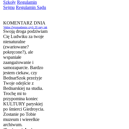
Szkoły
Regulamin
Sejmu
Regulamin Sądu
KOMENTARZ DNIA
Walne Zgromadzenie czyli 20 razy tak
Swoją droga podziwiam
Cię Ludwiku za twoje
nienaturalne
(zwariowane?
pokręcone?), ale
wspaniałe
zaangażowanie i
samozaparcie. Bardzo
jestem ciekaw, czy
BednarSzok przeżyje
Twoje odejście z
Bednarskiej na studia.
Trochę mi to
przypomina koniec
KULTURY paryskiej
po śmierci Giedroycia.
Zostanie po Tobie
muzeum i wieeelkie
archiwum.