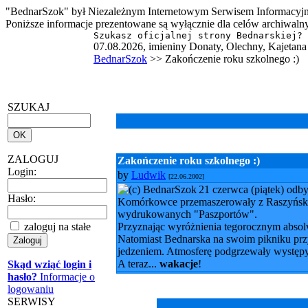
"BednarSzok" był Niezależnym Internetowym Serwisem Informacyjn
Poniższe informacje prezentowane są wyłącznie dla celów archiwaln
Szukasz oficjalnej strony Bednarskiej?
07.08.2026, imieniny Donaty, Olechny, Kajetana
BednarSzok
>> Zakończenie roku szkolnego :)
SZUKAJ
ZALOGUJ
Zakończenie roku szkolnego :)
Login:
by
Ludwik
[22.06.2002]
21 czerwca (piątek) odby
Hasło:
Komórkowce przemaszerowały z Raszyńskiej 
wydrukowanych "Paszportów".
zaloguj na stałe
Przyznając wyróżnienia tegorocznym abso
Natomiast Bednarska na swoim pikniku przyg
jedzeniem. Atmosferę podgrzewały występ
A teraz...
wakacje
!
Skąd wziąć login i
hasło?
Informacje o
logowaniu
SERWISY