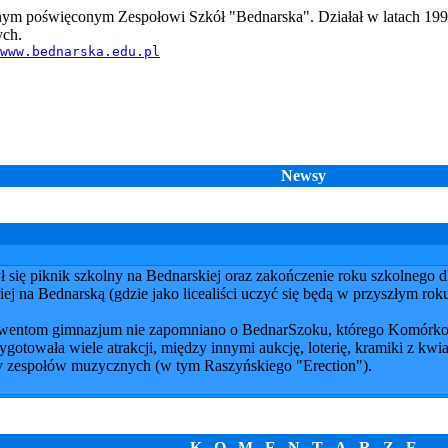
ym poświęconym Zespołowi Szkół "Bednarska". Działał w latach 199
ych.
www.bednarska.edu.pl
Newsy
ł się piknik szkolny na Bednarskiej oraz zakończenie roku szkolnego dla
na Bednarską (gdzie jako licealiści uczyć się będą w przyszłym roku)
lwentom gimnazjum nie zapomniano o BednarSzoku, którego Komórkowi
otowała wiele atrakcji, między innymi aukcję, loterię, kramiki z kwia
y zespołów muzycznych (w tym Raszyńskiego "Erection").
K O M E N T A R Z E