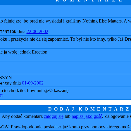
jniejsze, bo prąd nie wysiadał i graliśmy Nothing Else Matters. A w
dnia
22-06-2002
TENTION
ku i przeżycia nie da się zapomnieć. To był nie kto inny, tylko Jaś Dr
 ja wolę jednak Erection.
EKSZYN
dnia
01-09-2002
entny
 o to chodziło. Powinni zjeść kaszanę
02
D O D A J K O M E N T A R Z
Aby dodać komentarz
zaloguj się
lub
napisz jako gość
. Zalogowanie s
GA!
Prawdopodobnie posiadasz już konto przy pomocy którego może