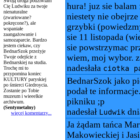
Swoją droga podziwiam
hura! juz sie balam 
Cię Ludwiku za twoje
nienaturalne
niestety nie obejrz
(zwariowane?
pokręcone?), ale
grzybki (powiedzmy
wspaniałe
zaangażowanie i
sie 11 listopada (w
samozaparcie. Bardzo
sie powstrzymac pr
jestem ciekaw, czy
BednarSzok przeżyje
wiem, moj wybor. z
Twoje odejście z
Bednarskiej na studia.
nadesłała
ciotka p
Trochę mi to
przypomina koniec
BednarSzok jako p
KULTURY paryskiej
po śmierci Giedroycia.
podał te informacje
Zostanie po Tobie
muzeum i wieeelkie
pikniku ;p
archiwum.
(
Sentymetalny
)
nadesłał
dn
Ludwik
więcej komentarzy...
Ja żądam tańca Mar
Makowieckiej i Jasi