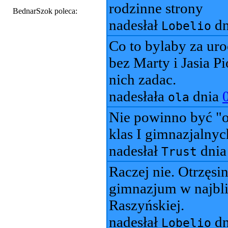
rodzinne strony
BednarSzok poleca:
nadesłał
dn
Lobelio
Co to bylaby za uro
bez Marty i Jasia P
nich zadac.
nadesłała
dnia
ola
Nie powinno być "o
klas I gimnazjalnych 
nadesłał
dni
Trust
Raczej nie. Otrzęsi
gimnazjum w najbli
Raszyńskiej.
nadesłał
dn
Lobelio