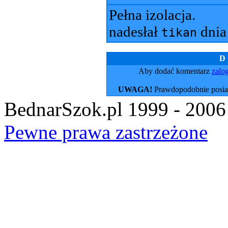
Pełna izolacja.
nadesłał
dni
tikan
D
Aby dodać komentarz
zalog
UWAGA!
Prawdopodobnie posiad
BednarSzok.pl 1999 - 2006
Pewne prawa zastrzeżone