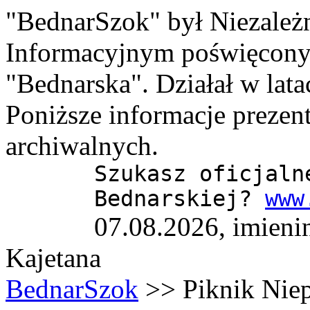
"BednarSzok" był Niezale
Informacyjnym poświęcony
"Bednarska". Działał w lat
Poniższe informacje prezen
archiwalnych.
Szukasz oficjaln
Bednarskiej?
www
07.08.2026, imieni
Kajetana
BednarSzok
>> Piknik Niep