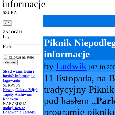
informacje
SZUKAJ
ZALOGUJ
Login:
Piknik Niepodleg
Hasło:
informacje
zaloguj na stałe
by
Ludwik
[02.10.20
Skąd wziąć login i
11 listopada, na 
hasło?
Informacje o
logowaniu
SERWISY
tradycyjny Pikni
Newsy
Galeria Zdjęć
Tapety
Archiwum
pod hasłem „
Park
Redakcja
NARZĘDZIA
Dodaj Newsa
programie piknik
Logowanie
Zarabiaj