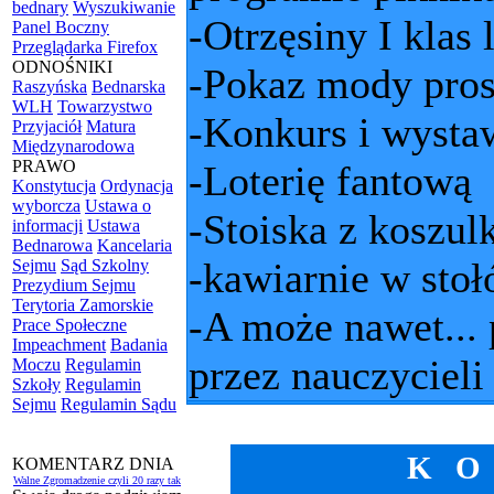
bednary
Wyszukiwanie
-Otrzęsiny I klas 
Panel Boczny
Przeglądarka Firefox
ODNOŚNIKI
-Pokaz mody pros
Raszyńska
Bednarska
WLH
Towarzystwo
-Konkurs i wysta
Przyjaciół
Matura
Międzynarodowa
PRAWO
-Loterię fantową
Konstytucja
Ordynacja
wyborcza
Ustawa o
-Stoiska z koszu
informacji
Ustawa
Bednarowa
Kancelaria
-kawiarnie w sto
Sejmu
Sąd Szkolny
Prezydium Sejmu
Terytoria Zamorskie
-A może nawet... 
Prace Społeczne
Impeachment
Badania
przez nauczycieli 
Moczu
Regulamin
Szkoły
Regulamin
Sejmu
Regulamin Sądu
K O
KOMENTARZ DNIA
Walne Zgromadzenie czyli 20 razy tak