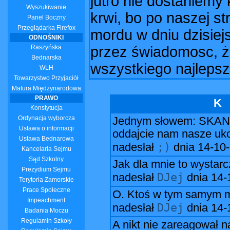
jutro nie dostaniemy
Wyszukiwanie
krwi, bo po naszej st
Panel Boczny
Przeglądarka Firefox
mordu w dniu dzisie
ODNOŚNIKI
Raszyńska
przez świadomosc, że 
Bednarska
wszystkiego najlepsze
WLH
Towarzystwo Przyjaciół
Matura Międzynarodowa
PRAWO
K
Konstytucja
Ordynacja wyborcza
Jednym słowem: SKANDA
Ustawa o informacji
oddajcie nam nasze ukoc
Ustawa Bednarowa
;)
nadesłał
dnia
14-10
Kancelaria Sejmu
Sąd Szkolny
Jak dla mnie to wystar
Prezydium Sejmu
DJej
nadesłał
dnia
14-
Terytoria Zamorskie
Prace Społeczne
O. Ktoś w tym samym mo
Impeachment
DJej
nadesłał
dnia
14-
Badania Moczu
Regulamin Szkoły
A nikt nie zareagował n