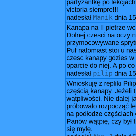
partyzantkę po lekcjach
victoria siempre!!!
Manik
nadesłał
dnia
15
Kanapa na II pietrze wc
Dolnej czesci na oczy ni
przymocowywane spryt
Puf natomiast stoi u na
czesc kanapy gdzies w 
oparcie do niej. A po 
pilip
nadesłał
dnia
15
Wnioskuję z repliki Pil
częścią kanapy. Jeżeli
wątpliwości. Nie dalej
próbowało rozpocząć le
na podłodze częściach 
Panów wątpię, czy był to
się mylę.