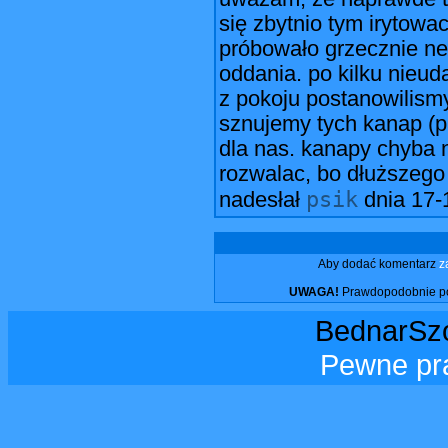
się zbytnio tym irytow
próbowało grzecznie ne
oddania. po kilku nieud
z pokoju postanowilism
sznujemy tych kanap (pa
dla nas. kanapy chyba n
rozwalac, bo dłuższego 
psik
nadesłał
dnia
17-
Aby dodać komentarz
z
UWAGA!
Prawdopodobnie pos
BednarSzo
Pewne pr