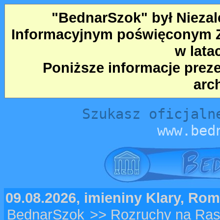
"BednarSzok" był Nieza
Informacyjnym poświęconym Ze
w lata
Poniższe informacje prez
arc
Szukasz oficjaln
www.bed
09.08.2026, imieniny Klary, Ro
BednarSzok
>> Rozruchy na Ras