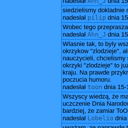
Ahn_J
nadesłał
dnia
15
siedzielismy dokladnie
pilip
nadesłał
dnia
15
Wobec tego przepraszam
Ahn_J
nadesłał
dnia
15
Wlasnie tak, to byly ws
okrzykow "zlodzieje", a
nauczycieli, chcielismy
okrzyki "zlodzieje" to 
kraju. Na prawde przykr
poczucia humoru.
toon
nadesłał
dnia
15-
Wszyscy wiedzą, że ma
uczczenie Dnia Narodo
bardziej, że zamiar ToO
Lobelio
nadesłał
dni
uważam, ze naprawde to 