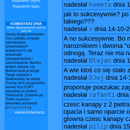
Regulamin Sejmu
kometa
nadesłał
dnia
1
Regulamin Sądu
jak to sukcesywnie? p
takiego???
KOMENTARZ DNIA
x
nadesłał
dnia
14-10-
Walne Zgromadzenie czyli 20
razy tak
Swoją droga podziwiam
A no sukcesywnie. Bo n
Cię Ludwiku za twoje
nienaturalne
narożnikiem i dwoma "o
(zwariowane?
pokręcone?), ale
odnogą. Teraz nie ma na
wspaniałe
zaangażowanie i
Błajan
nadesłał
dnia
1
samozaparcie. Bardzo
jestem ciekaw, czy
A wie ktoś co się stało 
BednarSzok przeżyje
Twoje odejście z
DJej
nadesłał
dnia
14-
Bednarskiej na studia.
Trochę mi to przypomina
proponuje poszukac zag
koniec KULTURY
paryskiej po śmierci
rafanti
nadesłał
dni
Giedroycia. Zostanie po
Tobie muzeum i
czesc kanapy z 2 pietra 
wieeelkie archiwum.
(
Sentymetalny
)
opacia i samo oparcie o
więcej komentarzy...
glowna czesc kanapy czyl
pilip
nadesłał
dnia
15