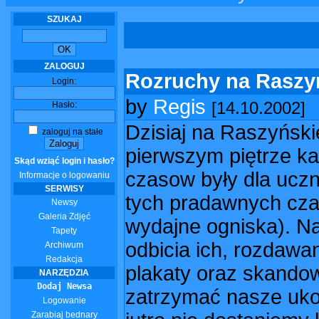
SZUKAJ
ZALOGUJ
Rozruchy na Raszy
Login:
by
Regis
[14.10.2002]
Hasło:
Dzisiaj na Raszyński
zaloguj na stałe
pierwszym piętrze ka
Skąd wziąć login i hasło?
czasow były dla ucz
Informacje o logowaniu
SERWISY
tych pradawnych czas
Newsy
Galeria Zdjęć
wydajne ogniska). Na
Tapety
odbicia ich, rozdawa
Archiwum
Redakcja
plakaty oraz skandow
NARZĘDZIA
Dodaj Newsa
zatrzymać nasze uko
Logowanie
Zarabiaj bednary