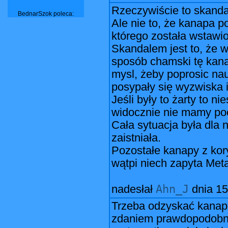
Rzeczywiście to skanda
BednarSzok poleca:
Ale nie to, że kanapa p
którego została wstaw
Skandalem jest to, że
sposób chamski tę kana
mysl, żeby poprosic na
posypały się wyzwiska 
Jeśli były to żarty to n
widocznie nie mamy po
Cała sytuacja była dla 
zaistniała.
Pozostałe kanapy z kor
wątpi niech zapyta Meta
Ahn_J
nadesłał
dnia
15
Trzeba odzyskać kanapę
zdaniem prawdopodobne)