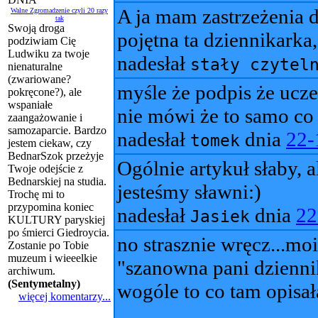
A ja mam zastrzeżenia d
Walne Zgromadzenie czyli 20 razy
tak
Swoją droga
pojętna ta dziennikarka,
podziwiam Cię
Ludwiku za twoje
nadesłał
stały czytel
nienaturalne
(zwariowane?
myśle że podpis że ucze
pokręcone?), ale
wspaniałe
nie mówi że to samo co
zaangażowanie i
samozaparcie. Bardzo
nadesłał
dnia
22-
tomek
jestem ciekaw, czy
BednarSzok przeżyje
Ogólnie artykuł słaby, 
Twoje odejście z
Bednarskiej na studia.
jesteśmy sławni:)
Trochę mi to
przypomina koniec
nadesłał
dnia
22
Jasiek
KULTURY paryskiej
po śmierci Giedroycia.
no strasznie wręcz...m
Zostanie po Tobie
muzeum i wieeelkie
"szanowna pani dziennik
archiwum.
(
Sentymetalny
)
wogóle to co tam opisał
więcej komentarzy...