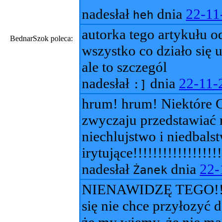
nadesłał
dnia
22-11
heh
autorka tego artykułu o
BednarSzok poleca:
wszystko co działo się u
ale to szczegól
nadesłał
dnia
22-11-
:]
hrum! hrum! Niektóre 
zwyczaju przedstawiać 
niechlujstwo i niedbals
irytujące!!!!!!!!!!!!!!!!!!
nadesłał
dnia
22-
Żanek
NIENAWIDZĘ TEGO!!! P
się nie chce przyłozyć d