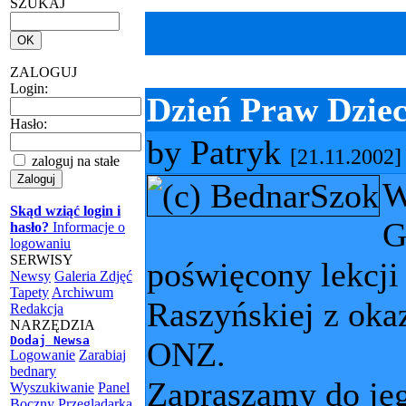
SZUKAJ
ZALOGUJ
Login:
Dzień Praw Dziec
Hasło:
by Patryk
[21.11.2002]
zaloguj na stałe
W
Skąd wziąć login i
G
hasło?
Informacje o
logowaniu
SERWISY
poświęcony lekcji
Newsy
Galeria Zdjęć
Tapety
Archiwum
Raszyńskiej z oka
Redakcja
NARZĘDZIA
Dodaj Newsa
ONZ.
Logowanie
Zarabiaj
bednary
Zapraszamy do jeg
Wyszukiwanie
Panel
Boczny
Przeglądarka