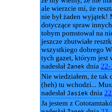
że my wiemy, że nie ma 
ale wierzcie mi, że res
nie był żaden wyjątek! 
dotyczące spraw innyc
tobym pomstował na nich
jeszcze zbutwiałe reszt
wszystkiego dobrego Wa
tych gazet, którym jes
nadesłał
dnia
22-
Żanek
Nie wiedziałem, że tak
(heh) tu wchodzi... Mu
nadesłał
dnia
22
Jasiek
Ja jestem z Cototamtakó
nadesłał
dnia
23-
Żanek