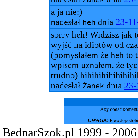
a ja nie:)
nadesłał
dnia
23-11
heh
sorry heh! Widzisz jak t
wyjść na idiotów od cza
(pomyslałem że heh to t
wpisem uznałem, że tycz
trudno) hihihihihihihih
nadesłał
dnia
23-
Żanek
Aby dodać koment
UWAGA!
Prawdopodobni
BednarSzok.pl 1999 - 2006