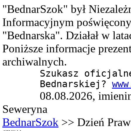
"BednarSzok" był Niezale
Informacyjnym poświęcony
"Bednarska". Działał w lat
Poniższe informacje prezen
archiwalnych.
Szukasz oficjaln
Bednarskiej?
www
08.08.2026, imieni
Seweryna
BednarSzok
>> Dzień Praw 