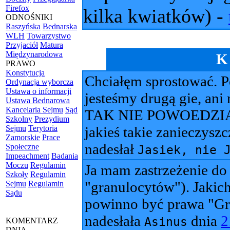
Firefox
kilka kwiatków) -
ODNOŚNIKI
Raszyńska
Bednarska
WLH
Towarzystwo
Przyjaciół
Matura
Międzynarodowa
K
PRAWO
Konstytucja
Chciałęm sprostować. P
Ordynacja wyborcza
Ustawa o informacji
jesteśmy drugą gie, an
Ustawa Bednarowa
Kancelaria Sejmu
Sąd
TAK NIE POWOEDZIAŁEM. 
Szkolny
Prezydium
Sejmu
Terytoria
jakieś takie zanieczyszcz
Zamorskie
Prace
nadesłał
Społeczne
Jasiek, nie 
Impeachment
Badania
Moczu
Regulamin
Ja mam zastrzeżenie do
Szkoły
Regulamin
"granulocytów"). Jakic
Sejmu
Regulamin
Sądu
powinno być prawa "Gr
nadesłała
dnia
2
Asinus
KOMENTARZ
DNIA