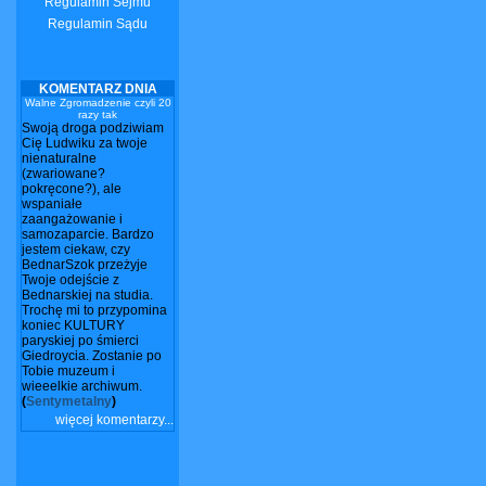
Regulamin Sejmu
Regulamin Sądu
KOMENTARZ DNIA
Walne Zgromadzenie czyli 20
razy tak
Swoją droga podziwiam
Cię Ludwiku za twoje
nienaturalne
(zwariowane?
pokręcone?), ale
wspaniałe
zaangażowanie i
samozaparcie. Bardzo
jestem ciekaw, czy
BednarSzok przeżyje
Twoje odejście z
Bednarskiej na studia.
Trochę mi to przypomina
koniec KULTURY
paryskiej po śmierci
Giedroycia. Zostanie po
Tobie muzeum i
wieeelkie archiwum.
(
Sentymetalny
)
więcej komentarzy...