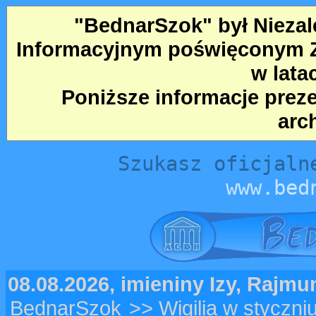
"BednarSzok" był Nieza
Informacyjnym poświęconym Ze
w lata
Poniższe informacje prez
arc
Szukasz oficjaln
www.bed
08.08.2026, imieniny Izy, Rajm
BednarSzok
>> Wigilia w styczni