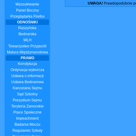
UWAGA!
Prawdopodobnie pos
Wyszukiwanie
Panel Boczny
Przeglądarka Firefox
ODNOŚNIKI
Raszyńska
Bednarska
WLH
Towarzystwo Przyjaciół
Matura Międzynarodowa
PRAWO
Konstytucja
Ordynacja wyborcza
Ustawa o informacji
Ustawa Bednarowa
Kancelaria Sejmu
Sąd Szkolny
Prezydium Sejmu
Terytoria Zamorskie
Prace Społeczne
Impeachment
Badania Moczu
Regulamin Szkoły