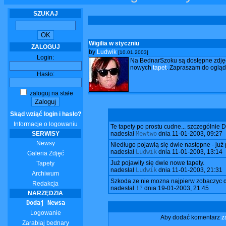
SZUKAJ
Wigilia w styczniu
ZALOGUJ
by
Ludwik
[10.01.2003]
Login:
Na BednarSzoku są dostępne zdję
nowych
tapet
. Zapraszam do ogląd
Hasło:
zaloguj na stałe
Skąd wziąć login i hasło?
Informacje o logowaniu
Te tapety po prostu cudne... szczególn
SERWISY
nadesłał
Mewtwo
dnia
11-01-2003, 09:27
Newsy
Niedługo pojawią się dwie następne - już 
nadesłał
Ludwik
dnia
11-01-2003, 13:14
Galeria Zdjęć
Już pojawiły się dwie nowe tapety.
Tapety
nadesłał
Ludwik
dnia
11-01-2003, 21:31
Archiwum
Szkoda ze nie mozna najpierw zobaczyc co
Redakcja
nadesłał
!?
dnia
19-01-2003, 21:45
NARZĘDZIA
Dodaj Newsa
Logowanie
Aby dodać komentarz
z
Zarabiaj bednary