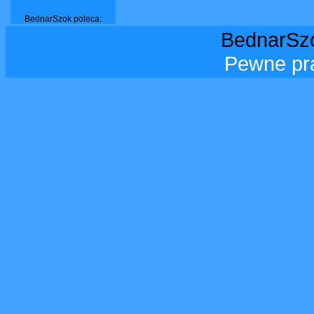
BednarSzok poleca:
BednarSzo
Pewne pr