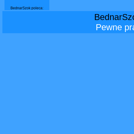
BednarSzok poleca:
BednarSzo
Pewne pr