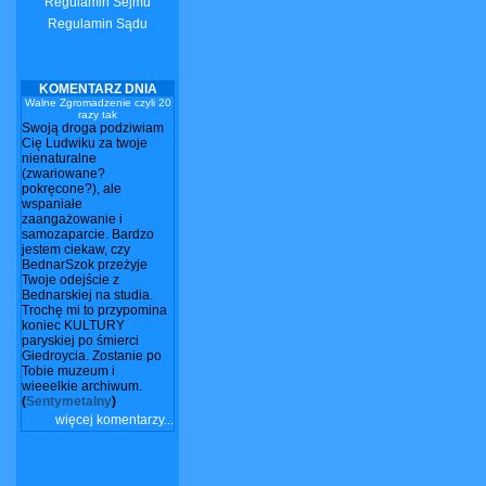
Regulamin Sejmu
Regulamin Sądu
KOMENTARZ DNIA
Walne Zgromadzenie czyli 20
razy tak
Swoją droga podziwiam
Cię Ludwiku za twoje
nienaturalne
(zwariowane?
pokręcone?), ale
wspaniałe
zaangażowanie i
samozaparcie. Bardzo
jestem ciekaw, czy
BednarSzok przeżyje
Twoje odejście z
Bednarskiej na studia.
Trochę mi to przypomina
koniec KULTURY
paryskiej po śmierci
Giedroycia. Zostanie po
Tobie muzeum i
wieeelkie archiwum.
(
Sentymetalny
)
więcej komentarzy...