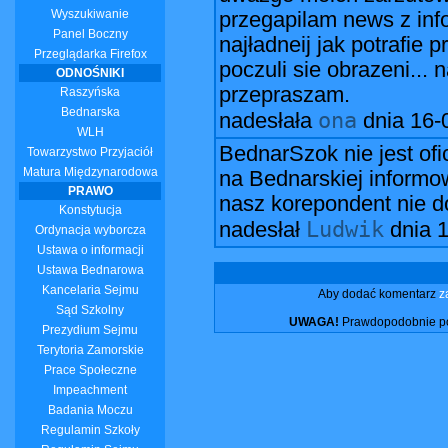
Wyszukiwanie
przegapilam news z info
Panel Boczny
najładneij jak potrafie
Przeglądarka Firefox
poczuli sie obrazeni...
ODNOŚNIKI
przepraszam.
Raszyńska
Bednarska
ona
nadesłała
dnia
16-
WLH
BednarSzok nie jest ofi
Towarzystwo Przyjaciół
Matura Międzynarodowa
na Bednarskiej informow
PRAWO
nasz korepondent nie do
Konstytucja
Ludwik
nadesłał
dnia
1
Ordynacja wyborcza
Ustawa o informacji
Ustawa Bednarowa
Kancelaria Sejmu
Aby dodać komentarz
z
Sąd Szkolny
UWAGA!
Prawdopodobnie pos
Prezydium Sejmu
Terytoria Zamorskie
Prace Społeczne
Impeachment
Badania Moczu
Regulamin Szkoły