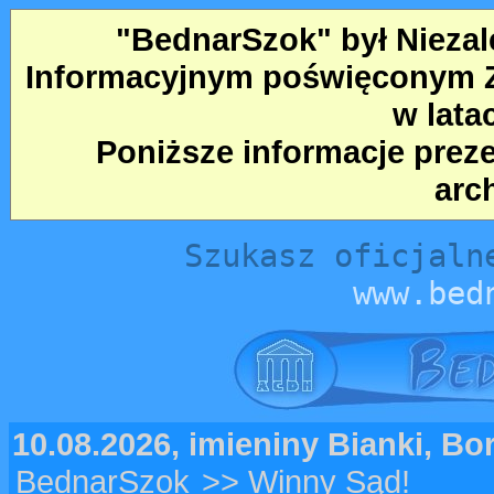
"BednarSzok" był Nieza
Informacyjnym poświęconym Ze
w lata
Poniższe informacje prez
arc
Szukasz oficjaln
www.bed
10.08.2026, imieniny Bianki, B
BednarSzok
>> Winny Sąd!