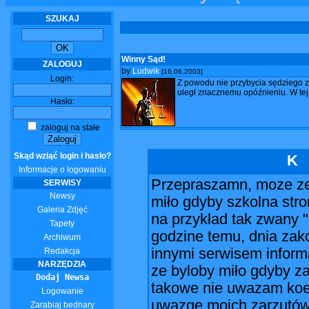
SZUKAJ
Winny Sąd!
ZALOGUJ
by
Ludwik
[16.06.2003]
Login:
Z powodu nie przybycia sędziego 
uległ znacznemu opóźnieniu. W tej 
Hasło:
zaloguj na stałe
Skąd wziąć login i hasło?
K
Informacje o logowaniu
Przepraszamn, moze ze 
SERWISY
Newsy
miło gdyby szkolna stro
Galeria Zdjęć
na przykład tak zwany "r
Tapety
godzine temu, dnia zak
Archiwum
innymi serwisem inform
Redakcja
NARZĘDZIA
ze byloby miło gdyby za
Dodaj Newsa
takowe nie uwazam koel
Logowanie
uwazge moich zarzutów..
Zarabiaj bednary