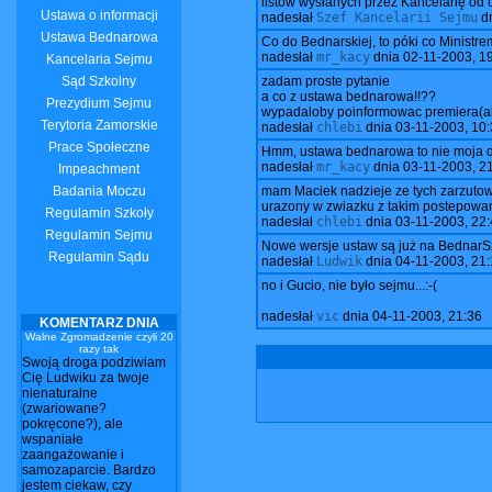
listów wysłanych przez Kancelarię od 
Ustawa o informacji
nadesłał
Szef Kancelarii Sejmu
d
Ustawa Bednarowa
Co do Bednarskiej, to póki co Ministre
nadesłał
mr_kacy
dnia
02-11-2003, 1
Kancelaria Sejmu
Sąd Szkolny
zadam proste pytanie
a co z ustawa bednarowa!!??
Prezydium Sejmu
wypadaloby poinformowac premiera(ale
Terytoria Zamorskie
nadesłał
chlebi
dnia
03-11-2003, 10:
Prace Społeczne
Hmm, ustawa bednarowa to nie moja dz
nadesłał
mr_kacy
dnia
03-11-2003, 2
Impeachment
Badania Moczu
mam Maciek nadzieje ze tych zarzutow 
urazony w zwiazku z takim postepowa
Regulamin Szkoły
nadesłał
chlebi
dnia
03-11-2003, 22:
Regulamin Sejmu
Nowe wersje ustaw są już na BednarS
Regulamin Sądu
nadesłał
Ludwik
dnia
04-11-2003, 21:
no i Gucio, nie było sejmu...:-(
nadesłał
vic
dnia
04-11-2003, 21:36
KOMENTARZ DNIA
Walne Zgromadzenie czyli 20
razy tak
Swoją droga podziwiam
Cię Ludwiku za twoje
nienaturalne
(zwariowane?
pokręcone?), ale
wspaniałe
zaangażowanie i
samozaparcie. Bardzo
jestem ciekaw, czy