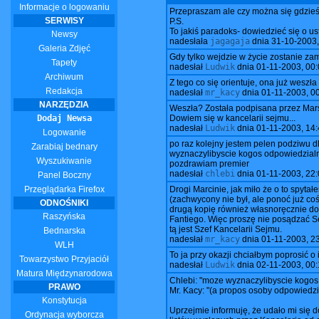
Informacje o logowaniu
Przepraszam ale czy można się gdzieś 
SERWISY
P.S.
To jakiś paradoks- dowiedzieć się o ust
Newsy
nadesłała
jagagaja
dnia
31-10-2003,
Galeria Zdjęć
Gdy tylko wejdzie w życie zostanie z
Tapety
nadesłał
Ludwik
dnia
01-11-2003, 00:
Archiwum
Z tego co się orientuje, ona już weszła
Redakcja
nadesłał
mr_kacy
dnia
01-11-2003, 0
NARZĘDZIA
Weszła? Została podpisana przez Mar
Dodaj Newsa
Dowiem się w kancelarii sejmu...
nadesłał
Ludwik
dnia
01-11-2003, 14:
Logowanie
po raz kolejny jestem pelen podziwu dl
Zarabiaj bednary
wyznaczylibyscie kogos odpowiedzialn
Wyszukiwanie
pozdrawiam premier
nadesłał
chlebi
dnia
01-11-2003, 22:
Panel Boczny
Przeglądarka Firefox
Drogi Marcinie, jak miło że o to spyt
(zachwycony nie był, ale ponoć już coś
ODNOŚNIKI
drugą kopię również własnoręcznie do
Raszyńska
Fantiego. Więc proszę nie posądzać Se
tą jest Szef Kancelarii Sejmu.
Bednarska
nadesłał
mr_kacy
dnia
01-11-2003, 2
WLH
To ja przy okazji chciałbym poprosić
Towarzystwo Przyjaciół
nadesłał
Ludwik
dnia
02-11-2003, 00:
Matura Międzynarodowa
Chlebi: "moze wyznaczylibyscie kogos
PRAWO
Mr. Kacy: "(a propos osoby odpowiedzial
Konstytucja
Uprzejmie informuję, że udało mi się d
Ordynacja wyborcza