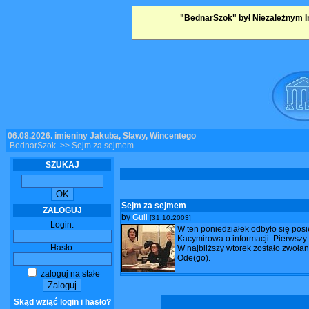
"BednarSzok" był Niezależnym I
06.08.2026, imieniny Jakuba, Sławy, Wincentego
BednarSzok
>> Sejm za sejmem
SZUKAJ
Sejm za sejmem
ZALOGUJ
by
Guli
[31.10.2003]
Login:
W ten poniedziałek odbyło się pos
Kacymirowa o informacji. Pierwszy z
Hasło:
W najbliższy wtorek zostało zwoła
Ode(go).
zaloguj na stałe
Skąd wziąć login i hasło?