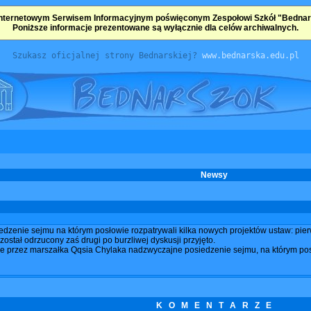
nternetowym Serwisem Informacyjnym poświęconym Zespołowi Szkół "Bednarsk
Poniższe informacje prezentowane są wyłącznie dla celów archiwalnych.
Szukasz oficjalnej strony Bednarskiej?
www.bednarska.edu.pl
Newsy
iedzenie sejmu na którym posłowie rozpatrywali kilka nowych projektów ustaw: pi
ostał odrzucony zaś drugi po burzliwej dyskusji przyjęto.
ne przez marszałka Qqsia Chylaka nadzwyczajne posiedzenie sejmu, na którym pos
K O M E N T A R Z E