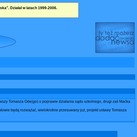
a". Działał w latach 1999-2006.
erwszy Tomasza Ode(go) o poprawie działania sądu szkolnego, drugi zaś Maćka
łowie będą rozważać, wielokrotnie przesuwany już, projekt ustawy Tomasza