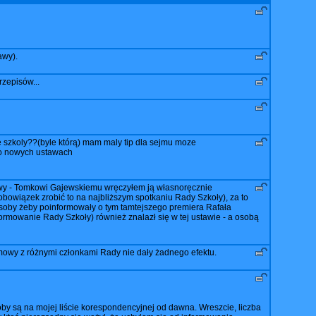
awy).
rzepisów...
de szkoly??(byle którą) mam maly tip dla sejmu moze
 o nowych ustawach
stawy - Tomkowi Gajewskiemu wręczyłem ją własnoręcznie
 obowiązek zrobić to na najbliższym spotkaniu Rady Szkoły), za to
osoby żeby poinformowały o tym tamtejszego premiera Rafała
rmowanie Rady Szkoły) również znalazł się w tej ustawie - a osobą
mowy z różnymi członkami Rady nie dały żadnego efektu.
soby są na mojej liście korespondencyjnej od dawna. Wreszcie, liczba