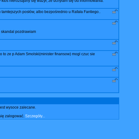
y ktoś nierozsądny się ważył, że uchylam się od informowania.
u tamtejszych posłów, albo bezpośrednio u Rafała Fantiego..
uz skandal pozdrawiam
 o to ze p Adam Smolski(minister finansow) mogl czuc sie
jest wysoce zalecane.
się zalogować.
Szczegóły...