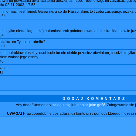
chwili jej powstania dwa lata temu doszła już 4200. Trudno więc mi zarzucać, gdyb
nia
02-11-2003, 17:55
m Informacji jest Tomek Gajewski, a co do Raszyńskiej, to trzeba zasięgnąć języka 
9:54
 to tylko niedociagniecie) natomiast brak poinformowania ministra finansow to j
34
iałka, co Ty na to Lobelio?
1:01
nie potraktowales zbyt osobiscie bo nie ciebie przeciez obwiniam, chodzi mi tylko
niem wobec jego osoby
40
zoku.
11
D O D A J K O M E N T A R Z
Aby dodać komentarz
zaloguj się
lub
napisz jako gość
. Zalogowanie się 
UWAGA!
Prawdopodobnie posiadasz już konto przy pomocy którego możesz 