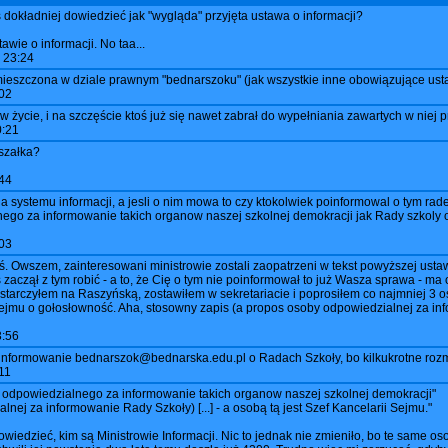
dokładniej dowiedzieć jak "wygląda" przyjęta ustawa o informacji?
awie o informacji. No taa...
 23:24
amieszczona w dziale prawnym "bednarszoku" (jak wszystkie inne obowiązujące ust
02
 w życie, i na szczęście ktoś już się nawet zabrał do wypełniania zawartych w niej p
0:21
szałka?
44
a systemu informacji, a jesli o nim mowa to czy ktokolwiek poinformowal o tym ra
ego za informowanie takich organow naszej szkolnej demokracji jak Rady szkoly
03
ałeś. Owszem, zainteresowani ministrowie zostali zaopatrzeni w tekst powyższej u
 zaczął z tym robić - a to, że Cię o tym nie poinformował to już Wasza sprawa - ma
starczyłem na Raszyńską, zostawiłem w sekretariacie i poprosiłem co najmniej 3 
jmu o gołosłowność. Aha, stosowny zapis (a propos osoby odpowiedzialnej za info
3:56
 o informowanie bednarszok@bednarska.edu.pl o Radach Szkoły, bo kilkukrotne roz
11
 odpowiedzialnego za informowanie takich organow naszej szkolnej demokracji"
nej za informowanie Rady Szkoły) [...] - a osobą tą jest Szef Kancelarii Sejmu."
owiedzieć, kim są Ministrowie Informacji. Nic to jednak nie zmieniło, bo te same o