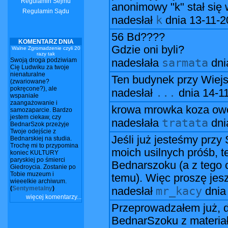
Regulamin Sejmu
anonimowy "k" stał się
Regulamin Sądu
k
nadesłał
dnia
13-11-2
56 Bd????
KOMENTARZ DNIA
Gdzie oni byli?
Walne Zgromadzenie czyli 20
razy tak
Swoją droga podziwiam
sarmata
nadesłała
dn
Cię Ludwiku za twoje
nienaturalne
Ten budynek przy Wiejski
(zwariowane?
pokręcone?), ale
...
nadesłał
dnia
14-1
wspaniałe
zaangażowanie i
krowa mrowka koza owc
samozaparcie. Bardzo
jestem ciekaw, czy
tratata
nadesłała
dn
BednarSzok przeżyje
Twoje odejście z
Jeśli już jesteśmy prz
Bednarskiej na studia.
Trochę mi to przypomina
moich usilnych próśb, t
koniec KULTURY
paryskiej po śmierci
Bednarszoku (a z tego 
Giedroycia. Zostanie po
Tobie muzeum i
temu). Więc proszę jesz
wieeelkie archiwum.
(
Sentymetalny
)
mr_kacy
nadesłał
dni
więcej komentarzy...
Przeprowadzałem już, d
BednarSzoku z materiał