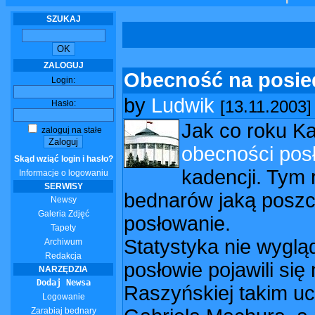
SZUKAJ
ZALOGUJ
Obecność na posie
Login:
by
Ludwik
[13.11.2003]
Hasło:
Jak co roku Ka
zaloguj na stałe
obecności pos
Skąd wziąć login i hasło?
kadencji. Tym 
Informacje o logowaniu
SERWISY
bednarów jaką poszc
Newsy
Galeria Zdjęć
posłowanie.
Tapety
Statystyka nie wyglą
Archiwum
Redakcja
posłowie pojawili si
NARZĘDZIA
Dodaj Newsa
Raszyńskiej takim uc
Logowanie
Zarabiaj bednary