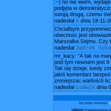
:~| no nie wiem, wydaje
podjęta w demokratyczn
swoją drogą, czemu świ
k
nadesłał
dnia
18-11-2
Chcialbym przypomniec 
obecnosc jest obowiazk
Marszalka Sejmu. Czy t
Jedrek Sok
nadesłał
mr_kacy: "A tak na marg
pod tym newsem jest 9 k
Tak się dzieje, kiedy z
jakiś komentarz bezpośr
zmniejszac wartoścli li
Ludwik
nadesłał
dnia
0
Aby dodać komentarz
z
UWAGA!
Prawdopodobnie pos