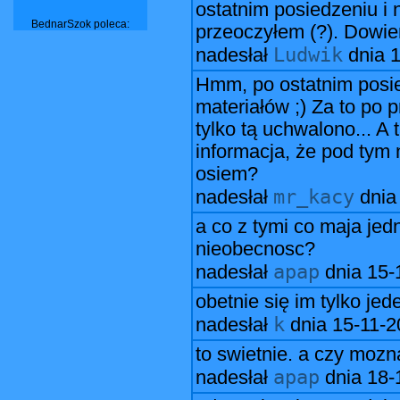
ostatnim posiedzeniu i n
BednarSzok poleca:
przeoczyłem (?). Dowie
Ludwik
nadesłał
dnia
1
Hmm, po ostatnim posie
materiałów ;) Za to po 
tylko tą uchwalono... A
informacja, że pod tym 
osiem?
mr_kacy
nadesłał
dni
a co z tymi co maja jed
nieobecnosc?
apap
nadesłał
dnia
15-
obetnie się im tylko jed
k
nadesłał
dnia
15-11-2
to swietnie. a czy mozn
apap
nadesłał
dnia
18-