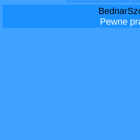
BednarSzo
Pewne pr