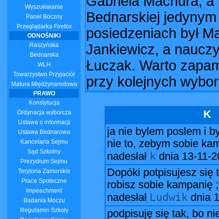
Gabriela Machura, a 
Wyszukiwanie
Bednarskiej jedynym 
Panel Boczny
Przeglądarka Firefox
posiedzeniach był Ma
ODNOŚNIKI
Raszyńska
Jankiewicz, a nauczy
Bednarska
Łuczak. Warto zapam
WLH
Towarzystwo Przyjaciół
przy kolejnych wybor
Matura Międzynarodowa
PRAWO
Konstytucja
K
Ordynacja wyborcza
Ustawa o informacji
ja nie bylem poslem i b
Ustawa Bednarowa
nie to, zebym sobie kamp
Kancelaria Sejmu
Sąd Szkolny
k
nadesłał
dnia
13-11-2
Prezydium Sejmu
Dopóki potpisujesz się t
Terytoria Zamorskie
Prace Społeczne
robisz sobie kampanię ;
Impeachment
Ludwik
nadesłał
dnia
1
Badania Moczu
Regulamin Szkoły
podpisuję się tak, bo ni