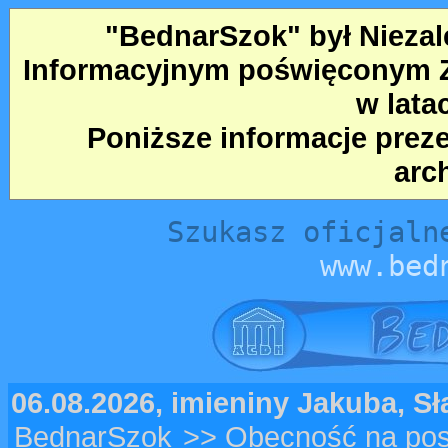
"BednarSzok" był Nieza
Informacyjnym poświęconym Ze
w lata
Poniższe informacje prez
arc
Szukasz oficjaln
www.bed
06.08.2026, imieniny Jakuba, S
BednarSzok
>> Obecność na posi