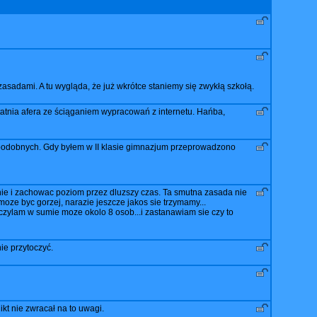
asadami. A tu wygląda, że już wkrótce staniemy się zwykłą szkołą.
tatnia afera ze ściąganiem wypracowań z internetu. Hańba,
m podobnych. Gdy byłem w II klasie gimnazjum przeprowadzono
anie i zachowac poziom przez dluzszy czas. Ta smutna zasada nie
ze byc gorzej, narazie jeszcze jakos sie trzymamy...
iczylam w sumie moze okolo 8 osob...i zastanawiam sie czy to
ie przytoczyć.
kt nie zwracał na to uwagi.