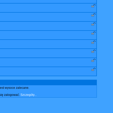
jest wysoce zalecane.
się zalogować.
Szczegóły...