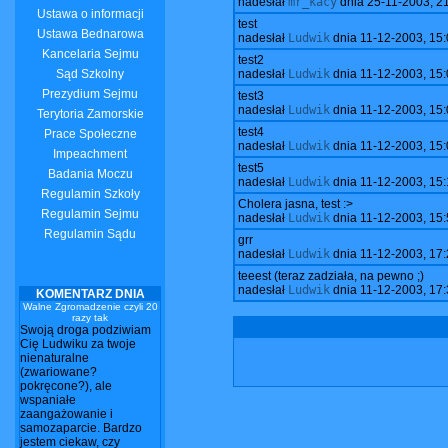
nadesłał
mr_kacy
dnia
25-11-2003, 2
Ustawa o informacji
test
Ustawa Bednarowa
nadesłał
Ludwik
dnia
11-12-2003, 15:
Kancelaria Sejmu
test2
Sąd Szkolny
nadesłał
Ludwik
dnia
11-12-2003, 15:
Prezydium Sejmu
test3
nadesłał
Ludwik
dnia
11-12-2003, 15:
Terytoria Zamorskie
test4
Prace Społeczne
nadesłał
Ludwik
dnia
11-12-2003, 15:
Impeachment
test5
Badania Moczu
nadesłał
Ludwik
dnia
11-12-2003, 15:
Regulamin Szkoły
Cholera jasna, test :>
Regulamin Sejmu
nadesłał
Ludwik
dnia
11-12-2003, 15:
Regulamin Sądu
grr
nadesłał
Ludwik
dnia
11-12-2003, 17:
teeest (teraz zadziała, na pewno ;)
nadesłał
Ludwik
dnia
11-12-2003, 17:
KOMENTARZ DNIA
Walne Zgromadzenie czyli 20
razy tak
Swoją droga podziwiam
Cię Ludwiku za twoje
nienaturalne
(zwariowane?
pokręcone?), ale
wspaniałe
zaangażowanie i
samozaparcie. Bardzo
jestem ciekaw, czy