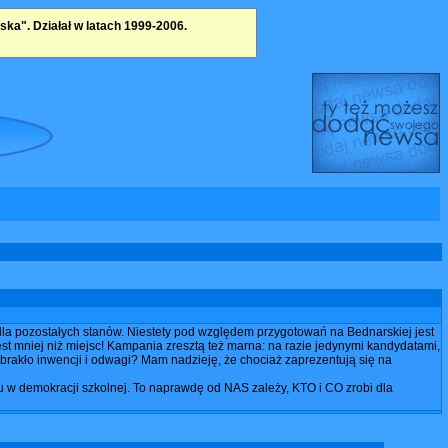
a". Działał w latach 1999-2006.
k dla pozostałych stanów. Niestety pod względem przygotowań na Bednarskiej jest
jest mniej niż miejsc! Kampania zresztą też marna: na razie jedynymi kandydatami,
brakło inwencji i odwagi? Mam nadzieję, że chociaż zaprezentują się na
 w demokracji szkolnej. To naprawdę od NAS zależy, KTO i CO zrobi dla