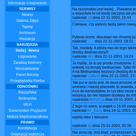
Informacje o logowaniu
SERWISY
Na raszynskiej jest lepiej... Plakatow 
a wlasciwie to od kiedy zaczyna sie 
Newsy
nadesłał
:D
dnia
22-11-2003, 15:44
Galeria Zdjęć
Ciekawe, czy wybory będą takim niewyp
Tapety
Archiwum
Pytanie brzmi, dlaczego nie chcemy już
Redakcja
nadesłał
...
dnia
22-11-2003, 19:21
NARZĘDZIA
Tak, niestety. A zbliża nas do tego t
Dodaj Newsa
drodzy Bednarczycy!!!
Logowanie
nadesłał
abc
dnia
22-11-2003, 19:24
Zarabiaj bednary
Ja myślę, że to po prostu znudzenie.
ankietę na tematy bednarowe. Tylko IV
Wyszukiwanie
A na Bednarskiej wszyscy chodzą do tej
Panel Boczny
nadesłał
Ludwik
dnia
22-11-2003, 23:
Przeglądarka Firefox
Tak juz w zyciu jest, ze duzo proscie
ODNOŚNIKI
ominela i naszej placowki, to prawda,
A co do kandydatow, to czy ktos moze 
Raszyńska
wszyscy, bo nie mialam dostepu do lis
Bednarska
nadesłała
Natalia
dnia
23-11-2003, 
WLH
Z tego co wiem, w piątek o 16.00 zarej
Towarzystwo Przyjaciół
nadesłał
mr_kacy
dnia
24-11-2003, 0
Matura Międzynarodowa
wyjmij reke z kieszeni
PRAWO
nadesłał
sp
dnia
25-11-2003, 20:38
Konstytucja
Nie przeczę, mój błąd, przepraszam. Ac
Ordynacja wyborcza