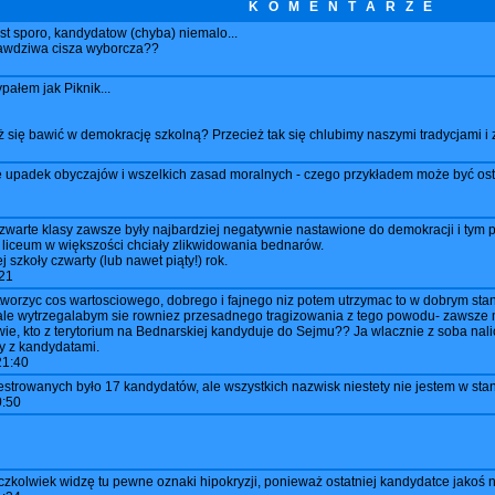
K O M E N T A R Z E
jest sporo, kandydatow (chyba) niemalo...
prawdziwa cisza wyborcza??
ałem jak Piknik...
 się bawić w demokrację szkolną? Przecież tak się chlubimy naszymi tradycjami i z
akże upadek obyczajów i wszelkich zasad moralnych - czego przykładem może być os
 Czwarte klasy zawsze były najbardziej negatywnie nastawione do demokracji i ty
 liceum w większości chciały zlikwidowania bednarów.
 szkoły czwarty (lub nawet piąty!) rok.
21
j stworzyc cos wartosciowego, dobrego i fajnego niz potem utrzymac to w dobrym st
 ale wytrzegalabym sie rowniez przesadnego tragizowania z tego powodu- zawsze mo
wie, kto z terytorium na Bednarskiej kandyduje do Sejmu?? Ja wlacznie z soba nal
ty z kandydatami.
21:40
estrowanych było 17 kandydatów, ale wszystkich nazwisk niestety nie jestem w stan
0:50
zkolwiek widzę tu pewne oznaki hipokryzji, ponieważ ostatniej kandydatce jakoś ni