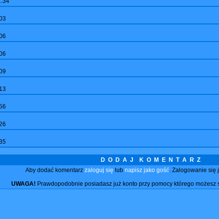
1:34
03
06
06
09
13
56
26
35
D O D A J K O M E N T A R Z
Aby dodać komentarz
zaloguj się
lub
napisz jako gość
. Zalogowanie się 
UWAGA!
Prawdopodobnie posiadasz już konto przy pomocy którego możesz 