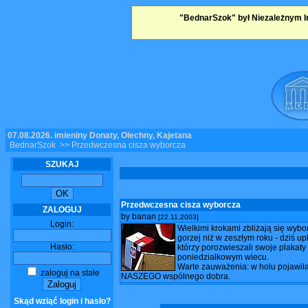
"BednarSzok" był Niezależnym I
07.08.2026, imieniny Donaty, Olechny, Kajetana
BednarSzok
>> Przedwczesna cisza wyborcza
SZUKAJ
Przedwczesna cisza wyborcza
ZALOGUJ
by banan
[22.11.2003]
Login:
Wielkimi krokami zbliżają się wybo
gorzej niż w zeszłym roku - dziś u
Hasło:
którzy porozwieszali swoje plakat
poniedziałkowym wiecu.
Warte zauważenia: w holu pojawiła
zaloguj na stałe
NASZEGO wspólnego dobra.
Skąd wziąć login i hasło?