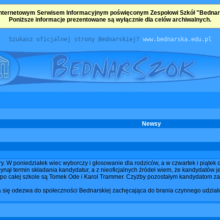
nternetowym Serwisem Informacyjnym poświęconym Zespołowi Szkół "Bednarsk
Poniższe informacje prezentowane są wyłącznie dla celów archiwalnych.
Szukasz oficjalnej strony Bednarskiej?
www.bednarska.edu.pl
Newsy
ry. W poniedziałek wiec wyborczy i głosowanie dla rodziców, a w czwartek i piąte
płynął termin składania kandydatur, a z nieoficjalnych źródeł wiem, że kandydatów 
y po całej szkole są Tomek Ode i Karol Trammer. Czyżby pozostałym kandydatom za
 się odezwa do społeczności Bednarskiej zachęcająca do brania czynnego udziału