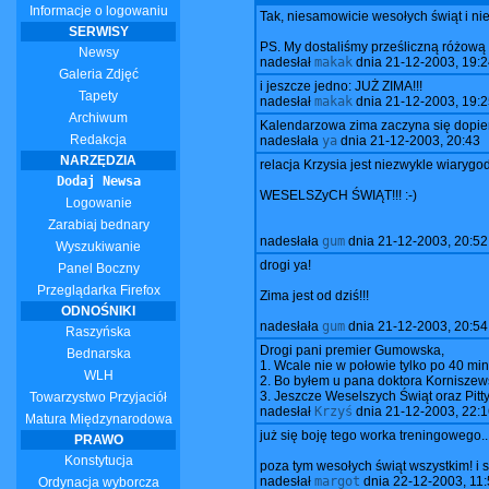
Informacje o logowaniu
Tak, niesamowicie wesołych świąt i ni
SERWISY
PS. My dostaliśmy prześliczną różową
Newsy
nadesłał
makak
dnia
21-12-2003, 19:2
Galeria Zdjęć
i jeszcze jedno: JUŻ ZIMA!!!
Tapety
nadesłał
makak
dnia
21-12-2003, 19:2
Archiwum
Kalendarzowa zima zaczyna się dopiero
Redakcja
nadesłała
ya
dnia
21-12-2003, 20:43
NARZĘDZIA
relacja Krzysia jest niezwykle wiarygodn
Dodaj Newsa
WESELSZyCH ŚWIĄT!!! :-)
Logowanie
Zarabiaj bednary
nadesłała
gum
dnia
21-12-2003, 20:52
Wyszukiwanie
drogi ya!
Panel Boczny
Przeglądarka Firefox
Zima jest od dziś!!!
ODNOŚNIKI
nadesłała
gum
dnia
21-12-2003, 20:54
Raszyńska
Drogi pani premier Gumowska,
Bednarska
1. Wcale nie w połowie tylko po 40 mi
WLH
2. Bo byłem u pana doktora Korniszews
3. Jeszcze Weselszych Świąt oraz Pitt
Towarzystwo Przyjaciół
nadesłał
Krzyś
dnia
21-12-2003, 22:1
Matura Międzynarodowa
już się boję tego worka treningowego...
PRAWO
Konstytucja
poza tym wesołych świąt wszystkim! i
nadesłał
margot
dnia
22-12-2003, 11:
Ordynacja wyborcza