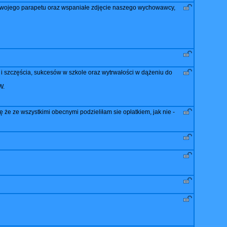
 swojego parapetu oraz wspaniałe zdjęcie naszego wychowawcy,
 i szczęścia, sukcesów w szkole oraz wytrwałości w dążeniu do
W.
że ze wszystkimi obecnymi podzieliłam sie opłatkiem, jak nie -