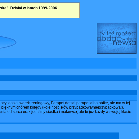
a". Działał w latach 1999-2006.
ocyt dostał worek treningowy, Parapet dostał parapet albo półkę, nie ma w tej
m z pięknym chórem kolędy (kolejność słów przypadkowa/nieprzypadkowa:),
nia od serca oraz jedliśmy ciastka i makowce, ale to już każdy w swojej klasie.