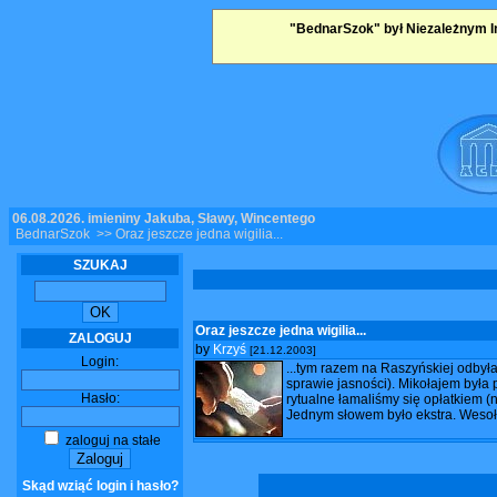
"BednarSzok" był Niezależnym I
06.08.2026, imieniny Jakuba, Sławy, Wincentego
BednarSzok
>> Oraz jeszcze jedna wigilia...
SZUKAJ
Oraz jeszcze jedna wigilia...
ZALOGUJ
by
Krzyś
[21.12.2003]
Login:
...tym razem na Raszyńskiej odbyła
sprawie jasności). Mikołajem była
Hasło:
rytualne łamaliśmy się opłatkiem (n
Jednym słowem było ekstra. Wesoły
zaloguj na stałe
Skąd wziąć login i hasło?