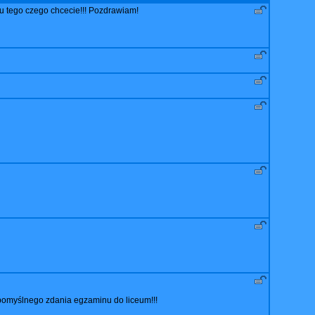
tu tego czego chcecie!!! Pozdrawiam!
 pomyślnego zdania egzaminu do liceum!!!