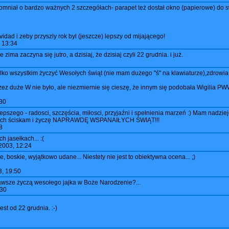
omniał o bardzo ważnych 2 szczegółach- parapet też dostał okno (papierowe) do
idad i zeby przyszly rok byl (jeszcze) lepszy od mijającego!
 13:34
ma zaczyna się jutro, a dzisiaj, że dzisiaj czyli 22 grudnia. i już.
ylko wszystkim życzyć Wesołych świąt (nie mam dużego "ś" na klawiaturze),zdrowia
przez duże W nie było, ale niezmiernie się cieszę, że innym się podobała Wigilia PW
30
ego - radosci, szczęścia, miłosci, przyjaźni i spełnienia marzeń :) Mam nadzieję 
cnych ściskam i życzę NAPRAWDĘ WSPANAIŁYCH ŚWIĄT!!!
8
 jasełkach... :(
2003, 12:24
 boskie, wyjątkowo udane... Niestety nie jest to obiektywna ocena... ;)
, 19:50
sze życzą wesołego jajka w Boże Narodzenie?...
:30
est od 22 grudnia. :-)