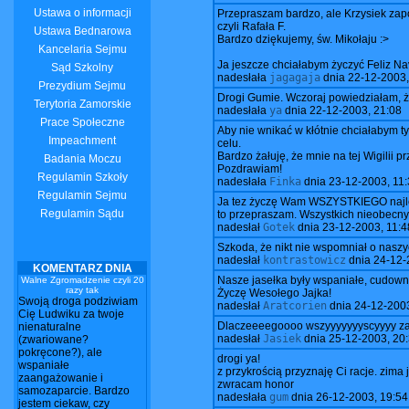
Ustawa o informacji
Przepraszam bardzo, ale Krzysiek zap
czyli Rafała F.
Ustawa Bednarowa
Bardzo dziękujemy, św. Mikołaju :>
Kancelaria Sejmu
Ja jeszcze chciałabym życzyć Feliz Nav
Sąd Szkolny
nadesłała
jagagaja
dnia
22-12-2003,
Prezydium Sejmu
Drogi Gumie. Wczoraj powiedziałam, że zi
Terytoria Zamorskie
nadesłała
ya
dnia
22-12-2003, 21:08
Prace Społeczne
Aby nie wnikać w kłótnie chciałabym t
Impeachment
celu.
Bardzo żałuję, że mnie na tej Wigilii 
Badania Moczu
Pozdrawiam!
Regulamin Szkoły
nadesłała
Finka
dnia
23-12-2003, 11:
Regulamin Sejmu
Ja tez życzę Wam WSZYSTKIEGO najlepsz
Regulamin Sądu
to przepraszam. Wszystkich nieobe
nadesłał
Gotek
dnia
23-12-2003, 11:4
Szkoda, że nikt nie wspomniał o naszych
nadesłał
kontrastowicz
dnia
24-12-
KOMENTARZ DNIA
Nasze jasełka były wspaniałe, cudowne,
Walne Zgromadzenie czyli 20
razy tak
Życzę Wesołego Jajka!
Swoją droga podziwiam
nadesłał
Aratcorien
dnia
24-12-2003
Cię Ludwiku za twoje
Dlaczeeeegoooo wszyyyyyyyscyyyy zaw
nienaturalne
nadesłał
Jasiek
dnia
25-12-2003, 20
(zwariowane?
pokręcone?), ale
drogi ya!
wspaniałe
z przykrością przyznaję Ci racje. zima j
zaangażowanie i
zwracam honor
samozaparcie. Bardzo
nadesłała
gum
dnia
26-12-2003, 19:54
jestem ciekaw, czy