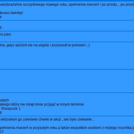
ewyobrażalnie szczęśliwego nowego roku, spełnienia marzeń i po prostu... po pros
 koszo-świnkę!
4
5
 jutro.
a, gdyz spóżnił sie na wigilie i przyszedł w połowie! ;-)
nutach
kiego który nie mógł mnie przyjąć w innym terminie
y Sheacock :)
6
widziałam go zaledwie chwile w akcji...ale było ciekawie...
 spełnienia marzeń w przyszłym roku.a także wszystkim osobom z mojego rocznika
57