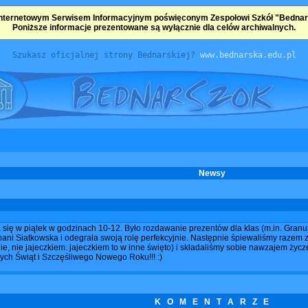
nternetowym Serwisem Informacyjnym poświęconym Zespołowi Szkół "Bednarsk
Poniższe informacje prezentowane są wyłącznie dla celów archiwalnych.
Szukasz oficjalnej strony Bednarskiej?
www.bednarska.edu.pl
Newsy
 się w piątek w godzinach 10-12. Było rozdawanie prezentów dla klas (m.in. Granul
 pani Siatkowska i odegrała swoją rolę perfekcyjnie. Następnie śpiewaliśmy raze
ie, nie jajeczkiem. jajeczkiem to w inne święto) i składaliśmy sobie nawzajem życze
ch Świąt i Szczęśliwego Nowego Roku!!! :)
K O M E N T A R Z E