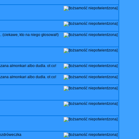
.. (ciekawe, kto na niego głosował!)
ana almonkari albo dudla. ot co!
ana almonkari albo dudla. ot co!
 pozdróweczka