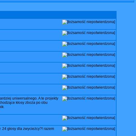
bardziej uniwersalnego. A te projekty
schodzące kłosy zboża po obu
ik.
. 24 głosy dla zwycieżcy?! razem