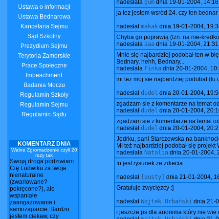
nadesłała
gum
dnia
19-01-2004, 14:16
Ustawa o informacji
ja tez jestem wsród 24. czy ten bedn
Ustawa Bednarowa
Kancelaria Sejmu
nadesłał
makak
dnia
19-01-2004, 19:3
Sąd Szkolny
Chyba go poprawią (tzn. na nie-kredk
nadesłała
aaa
dnia
19-01-2004, 21:31
Prezydium Sejmu
Mnie się najbardziej podobał ten w błęk
Terytoria Zamorskie
Bednary, hehh, Bednary...
Prace Społeczne
nadesłała
Finka
dnia
20-01-2004, 10
Impeachment
mi tez moj sie najbardziej podobal.(tu
Badania Moczu
nadesłał
dudel
dnia
20-01-2004, 19:5
Regulamin Szkoły
zgadzam sie z komentarze na temat od
Regulamin Sejmu
nadesłał
dudel
dnia
20-01-2004, 20:1
Regulamin Sądu
zgadzam sie z komentarze na temat od
nadesłał
dudel
dnia
20-01-2004, 20:2
Jędrku, pani Starczewska na banknocie
KOMENTARZ DNIA
MI też najbardziej podobał się projekt
Walne Zgromadzenie czyli 20
nadesłała
Natalia
dnia
20-01-2004, 
razy tak
Swoją droga podziwiam
to jest rysunek ze zdiecia.
Cię Ludwiku za twoje
nienaturalne
nadesłał
[pusty]
dnia
21-01-2004, 1
(zwariowane?
Gratuluje zwycięzcy :]
pokręcone?), ale
wspaniałe
nadesłał
Wojtek Urbański
dnia
21-0
zaangażowanie i
samozaparcie. Bardzo
i jeszcze ps dla anonima który nie wie
jestem ciekaw, czy