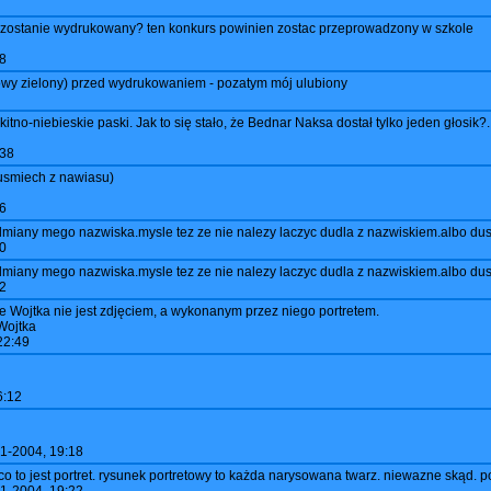
ar zostanie wydrukowany? ten konkurs powinien zostac przeprowadzony w szkole
8
owy zielony) przed wydrukowaniem - pozatym mój ulubiony
itno-niebieskie paski. Jak to się stało, że Bednar Naksa dostał tylko jeden głosik?.
:38
 usmiech z nawiasu)
6
miany mego nazwiska.mysle tez ze nie nalezy laczyc dudla z nazwiskiem.albo dusz
0
miany mego nazwiska.mysle tez ze nie nalezy laczyc dudla z nazwiskiem.albo dusz
2
 Wojtka nie jest zdjęciem, a wykonanym przez niego portretem.
 Wojtka
22:49
6:12
1-2004, 19:18
 co to jest portret. rysunek portretowy to każda narysowana twarz. niewazne skąd.