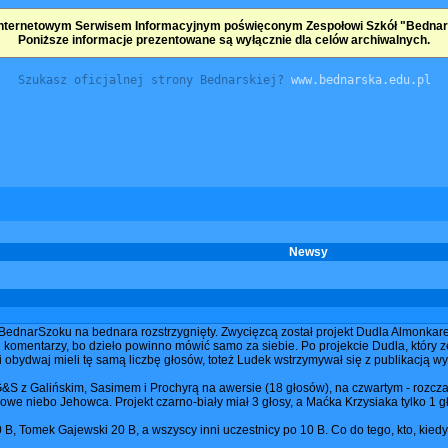
nternetowym Serwisem Informacyjnym poświęconym Zespołowi Szkół "Bednarsk
Poniższe informacje prezentowane są wyłącznie dla celów archiwalnych.
Szukasz oficjalnej strony Bednarskiej?
www.bednarska.edu.pl
Newsy
 BednarSzoku na bednara rozstrzygnięty. Zwycięzcą został projekt Dudla Almonkar
komentarzy, bo dzieło powinno mówić samo za siebie. Po projekcie Dudla, który z
ni obydwaj mieli tę samą liczbę głosów, toteż Ludek wstrzymywał się z publikacją 
&S z Galińskim, Sasimem i Prochyrą na awersie (18 głosów), na czwartym - rozc
owe niebo Jehowca. Projekt czarno-biały miał 3 głosy, a Maćka Krzysiaka tylko 1 g
, Tomek Gajewski 20 B, a wszyscy inni uczestnicy po 10 B. Co do tego, kto, kiedy 