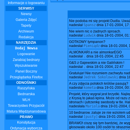
Informacje o logowaniu
SERWISY
Newsy
Galeria Zdjęć
Nie podoba mi się projekt Dudla. Uważa
nadesłał
Spansz
dnia
17-01-2004, 17
Tapety
Archiwum
Nie wiem nic o żadnych sproach.
nadesłał
Ludwik
dnia
18-01-2004, 01
Redakcja
GOTKOWY tympanon?
NARZĘDZIA
nadesłał
Pieniądz
dnia
18-01-2004, 
Dodaj Newsa
ALMONKARI a nie almonkarEGO
Logowanie
nadesłał
.
dnia
18-01-2004, 22:45
Zarabiaj bednary
G&S z Gajewskim a nie Galińskim !
Wyszukiwanie
nadesłał
,
dnia
18-01-2004, 22:47
Panel Boczny
Gratuluje! Nie rozumiem zachwytu nad 
Przeglądarka Firefox
nadesłał
Jedrek Sokolowski
dnia
1
ODNOŚNIKI
A czy zdjęcia polskich królów pasują?
nadesłał
kometa
dnia
19-01-2004, 00
Raszyńska
Bednarska
Projekt, który wygrał jest brzydki. Naj
z Krysią to jakaś kpina. Może od raz
WLH
stronach i jutrzenkę swobody w tle. H
Towarzystwo Przyjaciół
nadesłała
Mariola
dnia
19-01-2004, 
Matura Międzynarodowa
10 bednarow. zaluje ze nie wziolem ud
nadesłał
[pusty]
dnia
19-01-2004, 1
PRAWO
Konstytucja
BRAWO! ciszę się tym bardziej, że wyg
głosowało około 100 osób! to strasznie 
Ordynacja wyborcza