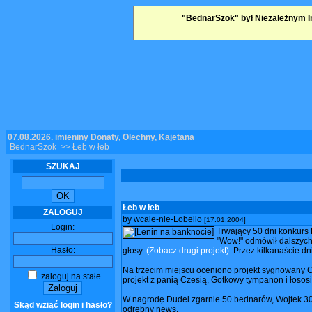
"BednarSzok" był Niezależnym I
07.08.2026, imieniny Donaty, Olechny, Kajetana
BednarSzok
>> Łeb w łeb
SZUKAJ
Łeb w łeb
ZALOGUJ
by wcale-nie-Lobelio
[17.01.2004]
Login:
Trwający 50 dni konkurs
"Wow!" odmówił dalszych 
Hasło:
głosy.
(Zobacz drugi projekt)
. Przez kilkanaście d
Na trzecim miejscu oceniono projekt sygnowany G
zaloguj na stałe
projekt z panią Czesią, Gotkowy tympanon i łososi
W nagrodę Dudel zgarnie 50 bednarów, Wojtek 30 B
Skąd wziąć login i hasło?
odrębny news.