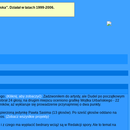
a". Działał w latach 1999-2006.
ego.
(Kliknij, aby zobaczyć)
. Zadzwoniłem do artysty, ale Dudel po początkowym
ebrał 24 głosy, na drugim miejscu oceniono grafikę Wojtka Urbańskiego - 22
wyników, aż wyklaruje się prowadzenie przynajmniej o dwa punkty.
zapierzoną jedynkę Pawła Sasima (13 głosów). Po sześć głosów oddano na
łos.
(Zobacz wszystkie projekty)
.
i z czego ma wypłacić bednary wciąż są w Redakcji spory. Ale to temat na