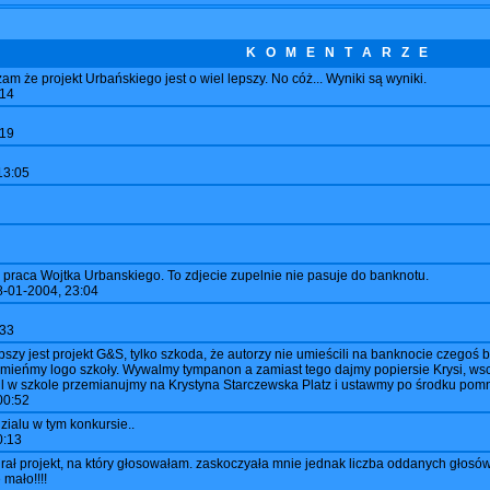
K O M E N T A R Z E
m że projekt Urbańskiego jest o wiel lepszy. No cóż... Wyniki są wyniki.
:14
:19
13:05
praca Wojtka Urbanskiego. To zdjecie zupelnie nie pasuje do banknotu.
8-01-2004, 23:04
:33
lepszy jest projekt G&S, tylko szkoda, że autorzy nie umieścili na banknocie czegoś 
u zmieńmy logo szkoły. Wywalmy tympanon a zamiast tego dajmy popiersie Krysi, w
all w szkole przemianujmy na Krystyna Starczewska Platz i ustawmy po środku pomn
00:52
zialu w tym konkursie..
0:13
rał projekt, na który głosowałam. zaskoczyała mnie jednak liczba oddanych głosów
mało!!!!