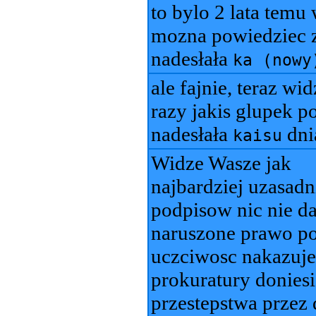
to bylo 2 lata temu
mozna powiedziec z
nadesłała
ka (nowy
ale fajnie, teraz wid
razy jakis glupek p
nadesłała
dn
kaisu
Widze Wasze jak
najbardziej uzasadn
podpisow nic nie da
naruszone prawo po
uczciwosc nakazuj
prokuratury doniesi
przestepstwa przez 