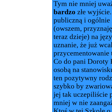
Tym nie mniej uważ
bardzo
złe wyjście.
publiczną i ogólnie 
(owszem, przyznaję
teraz dzieje) na jęz
uznanie, że już wca
przycementowanie te
Co do pani Doroty F
osobą na stanowisk
ten pozytywny rodza
szybko by zwariował
jej tak uczepiliście
mniej w nie zaanga
Ktoś w tej Szkole 