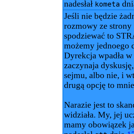
nadesłał
dn
kometa
Jeśli nie będzie żad
rozmowy ze strony s
spodziewać to STR
możemy jednoego dn
Dyrekcja wpadła w z
zaczynaja dyskusję
sejmu, albo nie, i 
drugą opcję to mnie
Narazie jest to skan
widziała. My, jej u
mamy obowiązek ja