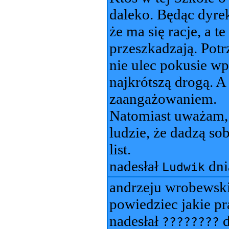
daleko. Będąc dyrek
że ma się racje, a t
przeszkadzają. Potr
nie ulec pokusie w
najkrótszą drogą. A
zaangażowaniem.
Natomiast uważam, 
ludzie, że dadzą so
list.
nadesłał
dn
Ludwik
andrzeju wrobewski
powiedziec jakie p
nadesłał
d
????????