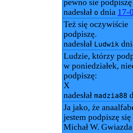
pewno sie podpiszę
nadesłał
dnia
17-
o
Też się oczywiście
podpiszę.
nadesłał
dn
Ludwik
Ludzie, którzy podp
w poniedziałek, niec
podpiszę:
X
nadesłał
d
madzia88
Ja jako, że anaalfab
jestem podpiszę si
Michał W. Gwiazda