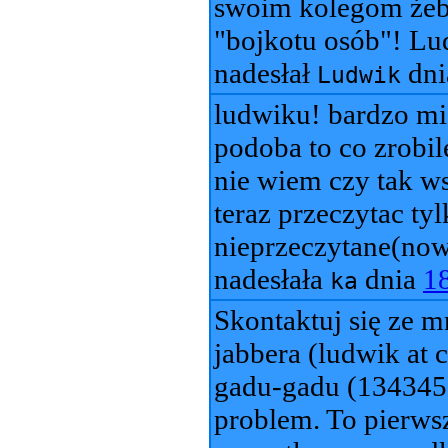
swoim kolegom żeby
"bojkotu osób"! Lud
nadesłał
dn
Ludwik
ludwiku! bardzo mi 
podoba to co zrobile
nie wiem czy tak w
teraz przeczytac ty
nieprzeczytane(nowe
nadesłała
dnia
1
ka
Skontaktuj się ze m
jabbera (ludwik at c
gadu-gadu (134345
problem. To pierwsz