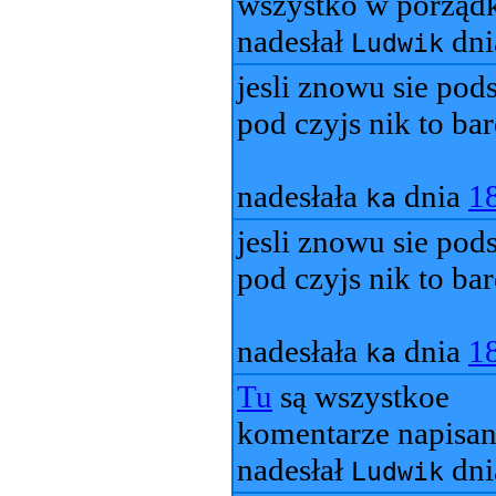
wszystko w porząd
nadesłał
dn
Ludwik
jesli znowu sie po
pod czyjs nik to ba
nadesłała
dnia
1
ka
jesli znowu sie po
pod czyjs nik to ba
nadesłała
dnia
1
ka
Tu
są wszystkoe
komentarze napisane
nadesłał
dn
Ludwik