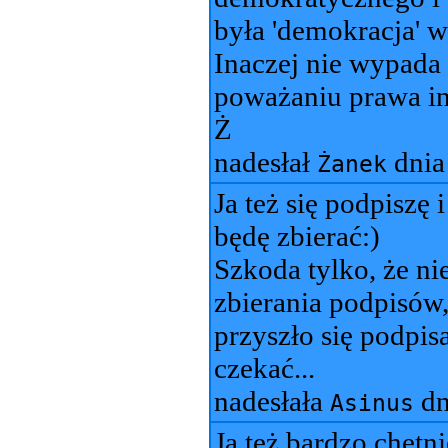
była 'demokracja' 
Inaczej nie wypada
poważaniu prawa i
Ż
nadesłał
dni
Żanek
Ja też się podpiszę 
będę zbierać:)
Szkoda tylko, że ni
zbierania podpisów,
przyszło się podpis
czekać...
nadesłała
dn
Asinus
Ja też bardzo chętni