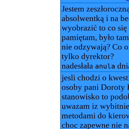
Jestem zeszłoroczn
absolwentką i na be
wyobrazić to co się
pamiętam, było tam
nie odzywają? Co o
tylko dyrektor?
nadesłała
dn
anula
jesli chodzi o kwes
osoby pani Doroty 
stanowisko to pod
uwazam iz wybitnie
metodami do kierow
choc zapewne nie n