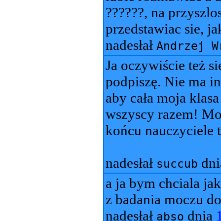
??????, na przyszlo
przedstawiac sie, ja
nadesłał
Andrzej W
Ja oczywiście też si
podpiszę. Nie ma in
aby cała moja klasa
wszyscy razem! Mo
końcu nauczyciele te
nadesłał
dn
succub
a ja bym chciala jak
z badania moczu do 
nadesłał
dnia
abso