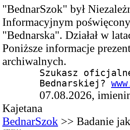
"BednarSzok" był Niezale
Informacyjnym poświęcony
"Bednarska". Działał w lat
Poniższe informacje prezen
archiwalnych.
Szukasz oficjaln
Bednarskiej?
www
07.08.2026, imieni
Kajetana
BednarSzok
>> Badanie jak