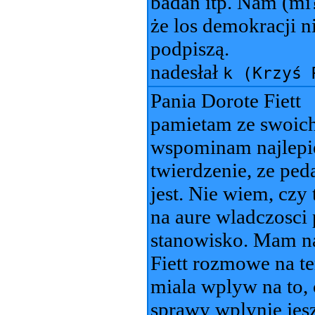
badań itp. Nam (mi?
że los demokracji n
podpiszą.
nadesłał
k (Krzyś 
Pania Dorote Fiett
pamietam ze swoich 
wspominam najlepi
twierdzenie, ze ped
jest. Nie wiem, czy
na aure wladczosci
stanowisko. Mam na
Fiett rozmowe na t
miala wplyw na to,
sprawy wplynie jesz