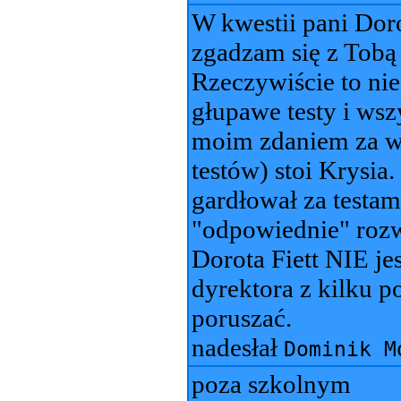
W kwestii pani Doro
zgadzam się z Tobą
Rzeczywiście to nie
głupawe testy i wsz
moim zdaniem za ws
testów) stoi Krysia
gardłował za testami
"odpowiednie" rozw
Dorota Fiett NIE j
dyrektora z kilku 
poruszać.
nadesłał
Dominik M
poza szkolnym