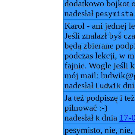
dodatkowo bojkot o
nadesłał
pesymista
Karol - ani jednej l
Jeśli znalazł byś c
będą zbierane podpi
podczas lekcji, w m
fajnie. Wogle jeśli
mój mail: ludwik@g
nadesłał
dn
Ludwik
Ja też podpiszę i te
pilnować :-)
nadesłał
dnia
17-
k
pesymisto, nie, nie,