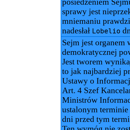
posiedzeniem Sejmu
sprawy jest nieprze
mniemaniu prawdz
nadesłał
dn
Lobelio
Sejm jest organem 
demokratycznej pow
Jest tworem wynika
to jak najbardziej 
Ustawy o Informacj
Art. 4 Szef Kancel
Ministrów Informac
ustalonym terminie
dni przed tym term
Ten wymóg nie zosta