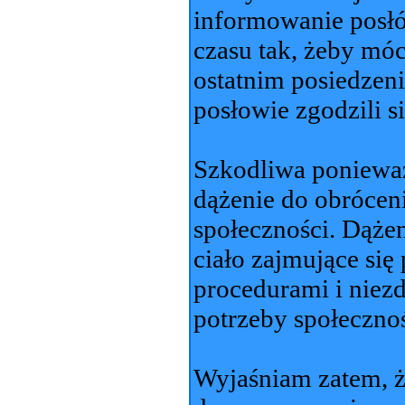
informowanie posł
czasu tak, żeby mó
ostatnim posiedzen
posłowie zgodzili s
Szkodliwa ponieważ
dążenie do obrócen
społeczności. Dąże
ciało zajmujące si
procedurami i niez
potrzeby społecznoś
Wyjaśniam zatem, ż