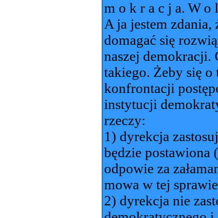
m o k r a c j a. W o l
A ja jestem zdania, 
domagać się rozwią
naszej demokracji. 
takiego. Żeby się o
konfrontacji postę
instytucji demokra
rzeczy:
1) dyrekcja zastosu
będzie postawiona 
odpowie za załama
mowa w tej sprawie
2) dyrekcja nie zas
demokratycznego i 