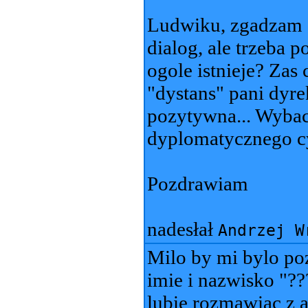
Ludwiku, zgadzam s
dialog, ale trzeba p
ogole istnieje? Zas
"dystans" pani dyrek
pozytywna... Wybacz
dyplomatycznego c
Pozdrawiam
nadesłał
Andrzej W
Milo by mi bylo po
imie i nazwisko "??
lubie rozmawiac z a