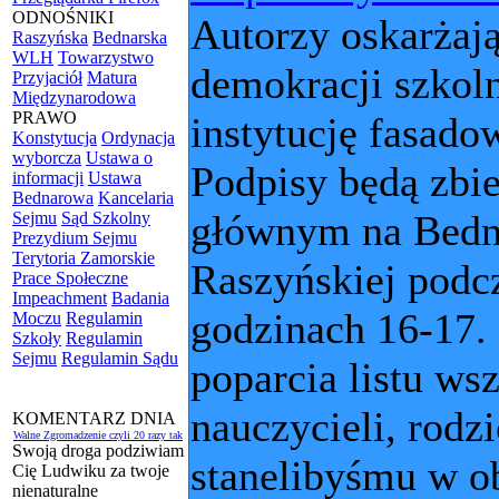
ODNOŚNIKI
Autorzy oskarżaj
Raszyńska
Bednarska
WLH
Towarzystwo
demokracji szkol
Przyjaciół
Matura
Międzynarodowa
PRAWO
instytucję fasado
Konstytucja
Ordynacja
wyborcza
Ustawa o
Podpisy będą zbi
informacji
Ustawa
Bednarowa
Kancelaria
głównym na Bedna
Sejmu
Sąd Szkolny
Prezydium Sejmu
Terytoria Zamorskie
Raszyńskiej podcz
Prace Społeczne
Impeachment
Badania
godzinach 16-17.
Moczu
Regulamin
Szkoły
Regulamin
Sejmu
Regulamin Sądu
poparcia listu ws
nauczycieli, rodz
KOMENTARZ DNIA
Walne Zgromadzenie czyli 20 razy tak
Swoją droga podziwiam
stanelibyśmu w o
Cię Ludwiku za twoje
nienaturalne