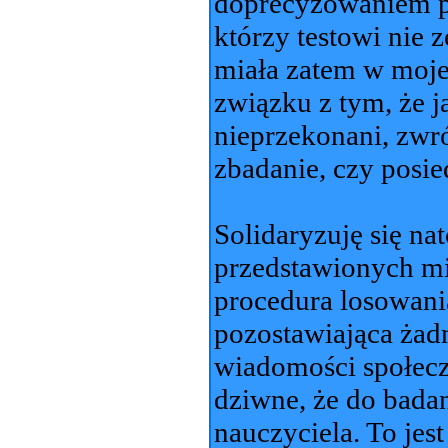
doprecyzowaniem p
którzy testowi nie 
miała zatem w moje
związku z tym, że j
nieprzekonani, zwró
zbadanie, czy posi
Solidaryzuję się n
przedstawionych mi
procedura losowani
pozostawiająca żad
wiadomości społecz
dziwne, że do bada
nauczyciela. To jes