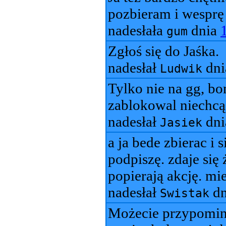
pozbieram i wesprę
nadesłała
dnia
gum
Zgłoś się do Jaśka.
nadesłał
dn
Ludwik
Tylko nie na gg, bo
zablokowal niechcą
nadesłał
dn
Jasiek
a ja bede zbierac i s
podpiszę. zdaje się 
popierają akcję. mi
nadesłał
dn
Swistak
Możecie przypomi