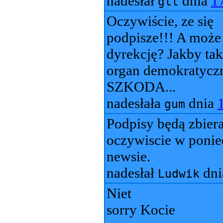
nadesłał
dnia
1
gtt
Oczywiście, ze się
podpisze!!! A może 
dyrekcję? Jakby tak
organ demokratyczn
SZKODA...
nadesłała
dnia
gum
Podpisy będą zbier
oczywiscie w ponie
newsie.
nadesłał
dn
Ludwik
Niet
sorry Kocie