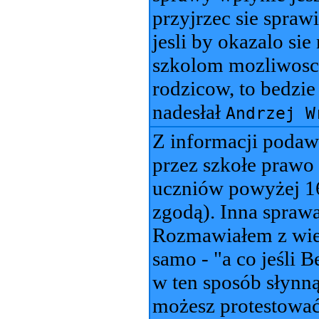
przyjrzec sie spraw
jesli by okazalo sie
szkolom mozliwosc
rodzicow, to bedzie
nadesłał
Andrzej W
Z informacji poda
przez szkołe prawo
uczniów powyżej 16 
zgodą). Inna sprawa
Rozmawiałem z wiel
samo - "a co jeśli 
w ten sposób słynn
możesz protestować,