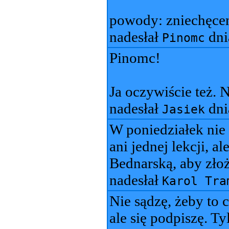
powody: zniechęcen
nadesłał
dn
Pinomc
Pinomc!
Ja oczywiście też. 
nadesłał
dn
Jasiek
W poniedziałek ni
ani jednej lekcji, a
Bednarską, aby zło
nadesłał
Karol Tra
Nie sądzę, żeby to 
ale się podpiszę. Ty