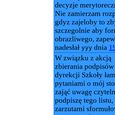
decyzje merytoreczn
Nie zamierzam rozpi
gdyz zajeloby to zb
szczegolnie aby fo
obrazliwego, zapew
nadesłał
dnia
1
yyy
W związku z akcją
zbierania podpisów
dyrekcji Szkoły ła
pytaniami o mój st
zająć uwagę czytel
podpiszę tego listu
zarzutami sformuło