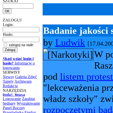
SZUKAJ
ZALOGUJ
Login:
Badanie jakości 
Hasło:
by
Ludwik
[17.04.20
zaloguj na stałe
W po
Skąd wziąć login i
Rasz
hasło?
Informacje o
logowaniu
SERWISY
pod
listem prote
Newsy
Galeria Zdjęć
Tapety
Archiwum
"lekceważenia pr
Redakcja
NARZĘDZIA
Dodaj Newsa
władz szkoły" zw
Logowanie
Zarabiaj
bednary
Wyszukiwanie
rozpoczetymi ba
Panel Boczny
Przeglądarka Firefox