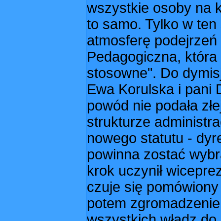
wszystkie osoby na k
to samo. Tylko w ten
atmosferę podejrzeń 
Pedagogiczna, która 
stosowne". Do dymisj
Ewa Korulska i pani D
powód nie podała złe
strukturze administr
nowego statutu - dyr
powinna zostać wybr
krok uczynił wicepre
czuje się pomówiony 
potem zgromadzenie 
wszystkich władz do 