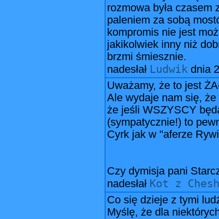
rozmowa była czasem za
paleniem za sobą mostó
kompromis nie jest możli
jakikolwiek inny niż do
brzmi śmiesznie.
Ludwik
nadesłał
dnia
2
Uważamy, że to jest Ż
Ale wydaje nam się, że t
że jeśli WSZYSCY będa 
(sympatycznie!) to pewn
Cyrk jak w "aferze Rywi
Czy dymisja pani Starcz
Kot z Ches
nadesłał
Co się dzieje z tymi lu
Myślę, że dla niektórych