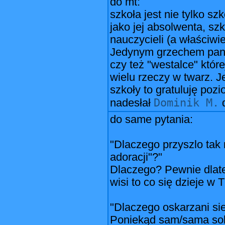
do mt:
szkoła jest nie tylko sz
jako jej absolwenta, sz
nauczycieli (a właściwi
Jedynym grzechem pani 
czy też "westalce" które
wielu rzeczy w twarz. J
szkoły to gratuluję po
Dominik M.
nadesłał
do same pytania:
"Dlaczego przyszlo tak
adoracji"?"
Dlaczego? Pewnie dlate
wisi to co się dzieje w
"Dlaczego oskarzani sie
Poniekąd sam/sama sob