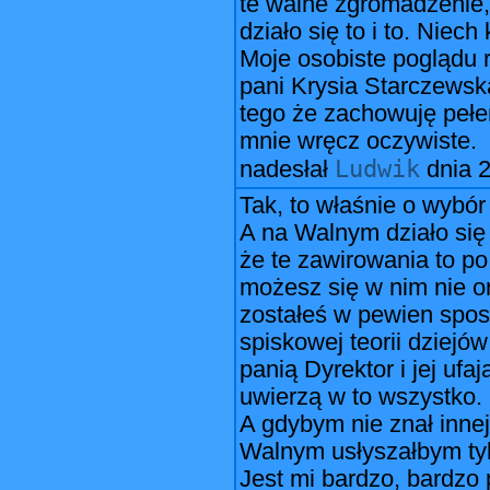
te walne zgromadzenie
działo się to i to. Niec
Moje osobiste poglądu r
pani Krysia Starczewsk
tego że zachowuję pełen
mnie wręcz oczywiste.
Ludwik
nadesłał
dnia
2
Tak, to właśnie o wybór
A na Walnym działo się 
że te zawirowania to p
możesz się w nim nie or
zostałeś w pewien spos
spiskowej teorii dziejó
panią Dyrektor i jej ufa
uwierzą w to wszystko.
A gdybym nie znał innej
Walnym usłyszałbym tyl
Jest mi bardzo, bardzo 