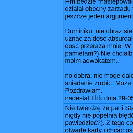
Hm bedzie "nastepowal 
działał obecny zarzadu 
jeszcze jeden argument
Dominiku, nie obraz sie
uznac za dosc absurdaln
dosc przeraza mnie. W 
pamietam?) Nie chcialb
moim adwokatem...
no dobra, nie moge dal
sniadanie zrobic. Moze 
Pozdrawiam.
tbk
nadesłał
dnia
29-0
Nie twierdzę że pani St
nigdy nie popełnia błęd
powiedzieć?). Z tego c
otwarte karty i chcąc os