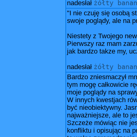
żółty bana
nadesłał
"I nie czuję się osobą 
swoje poglądy, ale na pr
Niestety z Twojego news
Pierwszy raz mam zarz
jak bardzo takze my, uc
żółty bana
nadesłał
Bardzo zniesmaczył mn
tym mogę całkowicie rę
moje poglądy na sprawy
W innych kwestjach rów
być nieobiektywny. Jas
najważniejsze, ale to je
Szczeże mówiąc nie je
konfliktu i opisując na