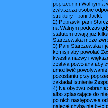
poprzednim Walnym a w
zwłaszcza osobie odpow
struktury - pani Jackl.
2) Poprawki pani Starcz
na Walnym podczas gdy
statutem trwają już kil
Starczewska może zwró
3) Pani Starczewska i j
komisji aby powołać Zes
kwestia nazwy i większe
została powołana aby z
umożliwić powoływanie 
pozostaniu przy poprzedn
zakładał istnienie Zespo
4) Na obydwu zebraniac
albo zgłaszające do nie
po nich następowała od
należał chyba nie było 