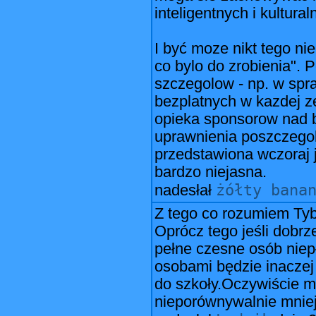
inteligentnych i kultural
I być moze nikt tego ni
co bylo do zrobienia".
szczegolow - np. w spr
bezplatnych w kazdej z
opieka sponsorow nad b
uprawnienia poszczegol
przedstawiona wczoraj j
bardzo niejasna.
żółty bana
nadesłał
Z tego co rozumiem Ty
Oprócz tego jeśli dobr
pełne czesne osób niep
osobami będzie inaczej 
do szkoły.Oczywiście m
nieporównywalnie mniej