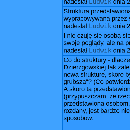
Ludwik
nadesłał
dnia
2
Struktura przedstawiona
wypracowywana przez sp
Ludwik
nadesłał
dnia
2
I nie czuję się osobą s
swoje poglądy, ale na pr
Ludwik
nadesłał
dnia
2
Co do struktury - dlacze
Dzierzgowskiej tak zale
nowa strukture, skoro b
grubsza"? (Co potwierd
A skoro ta przedstawio
(przypuszczam, ze rzecz
przedstawiona osobom, k
rozdany, jest bardzo ni
sposobow.