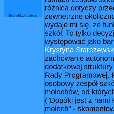
różnica dotyczy prz
zewnętrzne okoliczno
BednarSzok poleca:
wydaje mi się, że fu
szkół. To tylko decy
występować jako bardz
Krystyna Starczews
zachowanie autonomii 
dodatkowej struktur
Rady Programowej. Po
osobowy zespół szkó
molochów, od których
("Dopóki jest z nami
moloch" - skomentowa