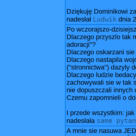
Dziękuję Dominikowi za
Ludwik
nadesłał
dnia
2
Po wczorajszo-dzisiejs
Dlaczego przyszlo tak 
adoracji"?
Dlaczego oskarzani sie 
Dlaczego nastapila wojn
("stronnictwa") dazyly
Dlaczego ludzie bedacy
zachowywali sie w tak sk
nie dopuszczali innych 
Czemu zapomnieli o do
I przede wszystkim: jak
same pytan
nadesłała
A mnie sie nasuwa J