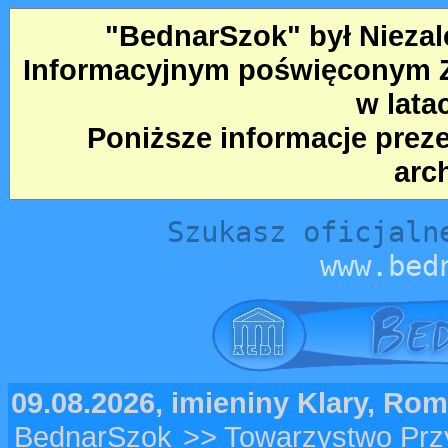
"BednarSzok" był Nieza
Informacyjnym poświęconym Ze
w lata
Poniższe informacje prez
arc
Szukasz oficjaln
www.bed
09.08.2026, imieniny Klary, Ro
BednarSzok
>> Towarzystwo Przy