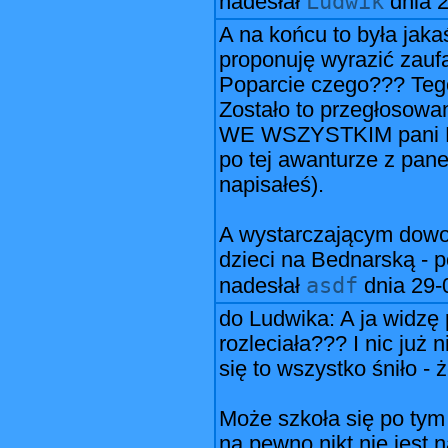
Ludwik
nadesłał
dnia
2
A na końcu to była jaka
proponuję wyrazić zaufa
Poparcie czego??? Tego
Zostało to przegłoso
WE WSZYSTKIM pani Dyre
po tej awanturze z pan
napisałeś).
A wystarczającym dowode
dzieci na Bednarską - p
asdf
nadesłał
dnia
29-
do Ludwika: A ja widzę 
rozleciała??? I nic już
się to wszystko śniło - 
Może szkoła się po tym p
na pewno nikt nie jest n