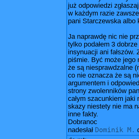
już odpowiedzi zgłaszaj
w każdym razie zawsze 
pani Starczewska albo k
Ja naprawdę nic nie pr
tylko podałem 3 dobrze
insynuacji ani fałszów.
piśmie. Być może jego n
że są niesprawdzalne (n
co nie oznacza że są ni
argumentem i odpowiedzi
strony zwolenników pani
całym szacunkiem jaki m
skazy niestety nie ma 
inne fakty.
Dobranoc
Dominik M.
nadesłał