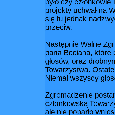
było czy członkowie
projekty uchwał na 
się tu jednak nadzwyc
przeciw.
Następnie Walne Zgr
pana Bociana, które 
głosów, oraz drobnym
Towarzystwa. Ostate
Niemal wszyscy głoso
Zgromadzenie postan
członkowską Towarzys
ale nie poparło wnio