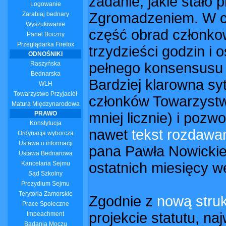
zadanie, jakie stało
Logowanie
Zgromadzeniem. W ci
Zarabiaj bednary
Wyszukiwanie
część obrad członkow
Panel Boczny
Przeglądarka Firefox
trzydzieści godzin i 
ODNOŚNIKI
Raszyńska
pełnego konsensusu 
Bednarska
Bardziej klarowna sy
WLH
Towarzystwo Przyjaciół
członków Towarzystwa
Matura Międzynarodowa
PRAWO
mniej licznie) i pozwo
Konstytucja
nawet
tekst rozdawa
Ordynacja wyborcza
Ustawa o informacji
pana Pawła Nowickie
Ustawa Bednarowa
Kancelaria Sejmu
ostatnich miesięcy we
Sąd Szkolny
Prezydium Sejmu
Terytoria Zamorskie
Zgodnie z
nową struk
Prace Społeczne
projekcie statutu, n
Impeachment
Badania Moczu