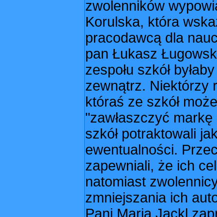
zwolenników wypowia
Korulska, która wska
pracodawcą dla naucz
pan Łukasz Ługowski,
zespołu szkół byłaby 
zewnątrz. Niektórzy r
któraś ze szkół może
"zawłaszczyć markę 
szkół potraktowali ja
ewentualności. Przec
zapewniali, że ich ce
natomiast zwolennicy
zmniejszania ich aut
Pani Maria Jackl zap