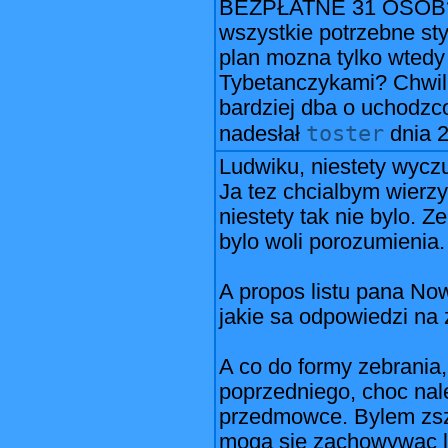
BEZPŁATNE 31 OSÓB?! P
wszystkie potrzebne sty
plan mozna tylko wtedy 
Tybetanczykami? Chwil
bardziej dba o uchodzc
toster
nadesłał
dnia
2
Ludwiku, niestety wycz
Ja tez chcialbym wierzy
niestety tak nie bylo. Z
bylo woli porozumienia.
A propos listu pana Now
jakie sa odpowiedzi na 
A co do formy zebrania,
poprzedniego, choc nal
przedmowce. Bylem zsz
moga sie zachowywac l