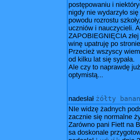
postępowaniu i niektór
nigdy nie wydarzyło się
powodu rozrostu szkoł
uczniów i nauczycieli.
ZAPOBIEGNIĘCIA złej s
winę upatruję po stronie
Przecież wszyscy wiemy,
od kilku lat się sypała.
Ale czy to naprawdę j
optymistą...
żółty bana
nadesłał
NIe widzę żadnych podst
zacznie się normalne ży
Zarówno pani Fiett na B
sa doskonale przygotow