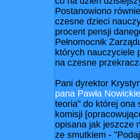
co na dzień dzisiejsz
Postanowiono równie
czesne dzieci nauczy
procent pensji daneg
Pełnomocnik Zarządu
których nauczyciele 
na czesne przekracza
Pani dyrektor Krysty
pana Pawła Nowicki
teoria" do której ona
komisji [opracowujące
opisana jak jeszcze n
ze smutkiem - "Podaj