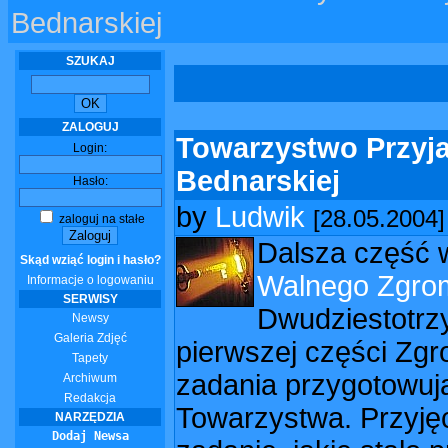
Bednarskiej
SZUKAJ
ZALOGUJ
Towarzystwo Przyja
Login:
Bednarskiej
Hasło:
by
Ludwik
[28.05.2004]
zaloguj na stałe
Dalsza część 
Skąd wziąć login i hasło?
Walnego Zgro
Informacje o logowaniu
SERWISY
Dwudziestotrz
Newsy
Galeria Zdjęć
pierwszej części Zg
Tapety
zadania przygotowuj
Archiwum
Redakcja
Towarzystwa. Przyjęc
NARZĘDZIA
Dodaj Newsa