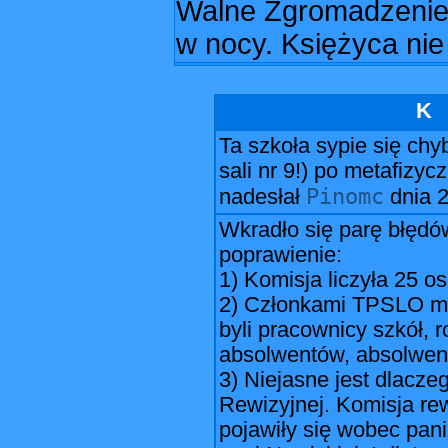
Walne Zgromadzenie 
w nocy. Księżyca nie
K
Ta szkoła sypie się ch
sali nr 9!) po metafizycz
Pinomc
nadesłał
dnia
2
Wkradło się parę błędów
poprawienie:
1) Komisja liczyła 25 os
2) Członkami TPSLO mog
byli pracownicy szkół, 
absolwentów, absolwenc
3) Niejasne jest dlacze
Rewizyjnej. Komisja rew
pojawiły się wobec pani