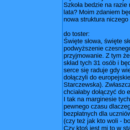
Szkoła bedzie na razie 
lata? Moim zdaniem będ
nowa struktura niczego 
do toster:
Święte słowa, święte sło
podwyższenie czesnego.
przyjmowanie. Z tym że
skład tych 31 osób i bę
serce się raduje gdy w
dołączyli do europejskie
Starczewska). Zwłaszcz
chciałaby dołączyć do eu
I tak na marginesie ty
pewnego czasu dlaczeg
bezpłatnych dla ucznió
(czy też jak kto woli -
Czy ktoś jest mi to w s