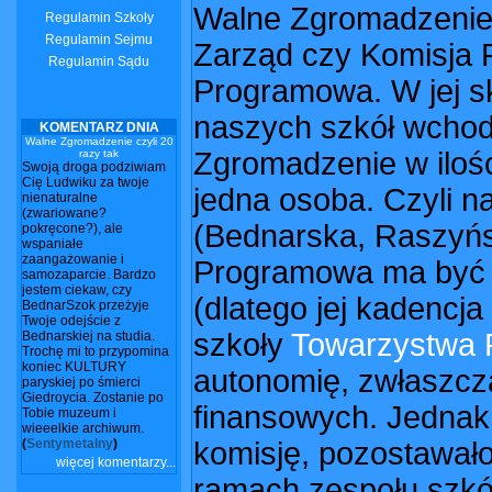
Walne Zgromadzenie, 
Regulamin Szkoły
Regulamin Sejmu
Zarząd czy Komisja 
Regulamin Sądu
Programowa. W jej s
naszych szkół wcho
KOMENTARZ DNIA
Walne Zgromadzenie czyli 20
Zgromadzenie w ilości
razy tak
Swoją droga podziwiam
Cię Ludwiku za twoje
jedna osoba. Czyli na
nienaturalne
(zwariowane?
(Bednarska, Raszyńs
pokręcone?), ale
wspaniałe
zaangażowanie i
Programowa ma być ci
samozaparcie. Bardzo
jestem ciekaw, czy
(dlatego jej kadencja
BednarSzok przeżyje
Twoje odejście z
szkoły
Towarzystwa P
Bednarskiej na studia.
Trochę mi to przypomina
koniec KULTURY
autonomię, zwłaszcz
paryskiej po śmierci
Giedroycia. Zostanie po
finansowych. Jednak 
Tobie muzeum i
wieeelkie archiwum.
(
Sentymetalny
)
komisję, pozostawało
więcej komentarzy...
ramach zespołu szkół