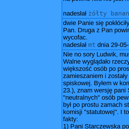
żółty bana
nadesłał
dwie Panie się pokłócił
Pan. Druga z Pan powinn
wycofac.
mt
nadesłał
dnia
29-05-
Nie no sory Ludwik, mu
Walne wyglądało rzeczyw
większość osób po pros
zamieszaniem i zostały 
spiskowej. Byłem w kom
23.), znam wersję pani 
"neutralnych" osób pew
był po prostu zamach st
komisji "statutowej". I t
fakty:
1) Pani Starczewska pow