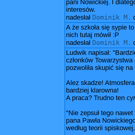
pani Nowickiej. I dlateg
interesów.
Dominik M.
nadesłał
A że szkoła się sypie t
nich tutaj mówił :P
Dominik M.
nadesłał
Ludwik napisał: "Bardzi
członków Towarzystwa (k
pozwoliła skupić się na 
Alez skadze! Atmosfera 
bardziej klarowna!
A praca? Trudno ten cy
"Nie zepsuł tego nawet
pana Pawła Nowickiego 
według teorii spiskowej.