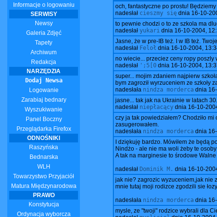
Informacje o logowaniu
och, fantastyczne po prostu! Będziemy 
nadesłał
cieszmy się
dnia
16-10-200
SERWISY
Newsy
to pewnie chodzi o to ze szkola ma dlu
nadesłał
yukari
dnia
16-10-2004, 12
Galeria Zdjęć
Jasne, że w pre-IB też. I w IB też. T
Tapety
nadesłał
Feloł
dnia
16-10-2004, 13:3
Archiwum
no wiecie... przeciez ceny ropy poszly 
Redakcja
nadesłał
';5[0
dnia
16-10-2004, 13:3
NARZĘDZIA
super... mojim zdaniem najpierw szko
Dodaj Newsa
bym zagroził wyrzuceniem ze szkoły za
nadesłała
nindza morderca
dnia
16-
Logowanie
Zarabiaj bednary
jasne... tak jak na Ukrainie w latach 3
nadesłał
niepłacący
dnia
16-10-2004
Wyszukiwanie
czy ja tak powiedziałem? Chodziło mi 
Panel Boczny
zasugerowałem.
Przeglądarka Firefox
nadesłała
nindza morderca
dnia
16-
ODNOŚNIKI
I dziękuję bardzo. Mówiłem że będą p
Raszyńska
Nindżo - ale nie ma woli żeby te osoby
A tak na marginesie to środowe Walne 
Bednarska
WLH
nadesłał
Dominik M.
dnia
16-10-2004
Towarzystwo Przyjaciół
jak nie? zagrozic wyzuceniem,jak nie z
Matura Międzynarodowa
mnie tutaj moji rodizce zgodzili sie łoz
PRAWO
nadesłała
nindza morderca
dnia
16-
Konstytucja
mysle, ze "twoji" rodzice wybrali dla C
Ordynacja wyborcza