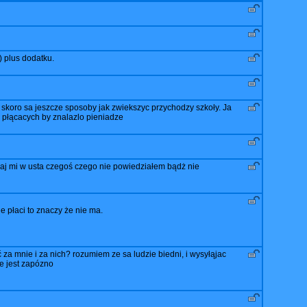
 plus dodatku.
skoro sa jeszcze sposoby jak zwiekszyc przychodzy szkoły. Ja
e płącacych by znalazlo pieniadze
daj mi w usta czegoś czego nie powiedziałem bądż nie
e płaci to znaczy że nie ma.
 za mnie i za nich? rozumiem ze sa ludzie biedni, i wysyłąjac
ie jest zapózno