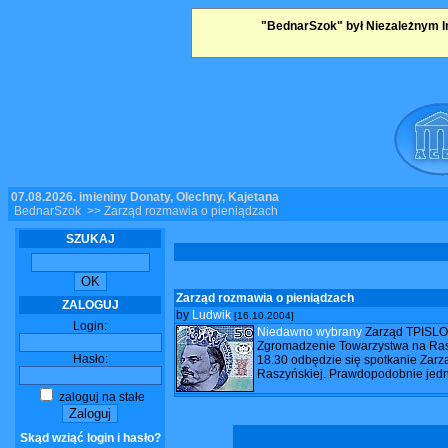
"BednarSzok" był Niezależnym I
07.08.2026, imieniny Donaty, Olechny, Kajetana
BednarSzok
>> Zarząd rozmawia o pieniądzach
SZUKAJ
Zarząd rozmawia o pieniądzach
ZALOGUJ
by
Ludwik
[16.10.2004]
Login:
Niedawno wybrany
Zarząd TPISLO 
Zgromadzenie Towarzystwa na Raszy
Hasło:
18.30 odbędzie się spotkanie Zarzą
Raszyńskiej. Prawdopodobnie jedną
zaloguj na stałe
Skąd wziąć login i hasło?