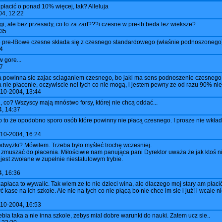
płacić o ponad 10% więcej, tak? Alleluja
4, 12:22
gi, ale bez przesady, co to za zart???i czesne w pre-ib beda tez wieksze?
:35
woje pre-IBowe czesne składa się z czesnego standardowego (właśnie podnoszonego)
4
w gore...
7
ła powinna sie zajac sciaganiem czesnego, bo jaki ma sens podnoszenie czesnego 
 nie płacenie, oczywiscie nei tych co nie mogą, i jestem pewny ze od razu 90% ni
10-2004, 13:44
0., co? Wszyscy mają mnóstwo forsy, której nie chcą oddać...
, 14:37
o to że opodobno sporo osób które powinny nie płacą czesnego. I prosze nie wkła
10-2004, 16:24
odwyżki? Mówiłem. Trzeba było myśleć trochę wczesniej.
 zmuszać do płacenia. Miłościwie nam panująca pani Dyrektor uważa że jak ktoś ni
jest zwołane w zupełnie niestatutowym trybie.
, 16:36
apłaca to wywalic. Tak wiem ze to nie dzieci wina, ale dlaczego moj stary am płacić
yć kase na ich szkołe. Ale nie na tych co nie płącą bo nie chce im sie i już! i wcale n
10-2004, 16:53
iebia taka a nie inna szkole, zebys mial dobre warunki do nauki. Zatem ucz sie..