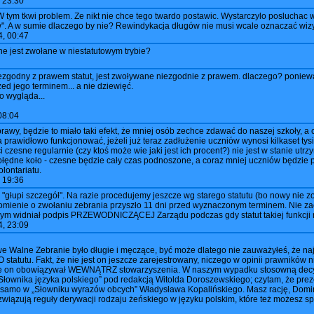
 23:30
! W tym tkwi problem. Ze nikt nie chce tego twardo postawic. Wystarczylo posluchac
w". A w sumie dlaczego by nie? Rewindykacja długów nie musi wcale oznaczać wizyt
, 00:47
e jest zwołane w niestatutowym trybie?
iezgodny z prawem statut, jest zwoływane niezgodnie z prawem. dlaczego? poniew
ed jego terminem... a nie dziewięć.
io wygląda...
08:04
awy, będzie to miało taki efekt, że mniej osób zechce zdawać do naszej szkoły, a ci
 prawidłowo funkcjonować, jeżeli już teraz zadłużenie uczniów wynosi kilkaset tysi
i czesne regularnie (czy ktoś może wie jaki jest ich procent?) nie jest w stanie utr
łędne koło - czesne będzie cały czas podnoszone, a coraz mniej uczniów będzie p
lontariatu.
 19:36
ko "głupi szczegół". Na razie procedujemy jeszcze wg starego statutu (bo nowy nie z
omienie o zwołaniu zebrania przyszło 11 dni przed wyznaczonym terminem. Nie z
m widniał podpis PRZEWODNICZĄCEJ Zarządu podczas gdy statut takiej funkcji ni
, 23:09
e Walne Zebranie było długie i męczące, być może dlatego nie zauważyłeś, że na
tutu. Fakt, że nie jest on jeszcze zarejestrowany, niczego w opinii prawników 
e on obowiązywał WEWNĄTRZ stowarzyszenia. W naszym wypadku stosowną decyzję
wnika języka polskiego” pod redakcją Witolda Doroszewskiego; czytam, że prezes to
 samo w „Słowniku wyrazów obcych” Władysława Kopalińskiego. Masz rację, Domin
ozwiązują reguły derywacji rodzaju żeńskiego w języku polskim, które też możesz