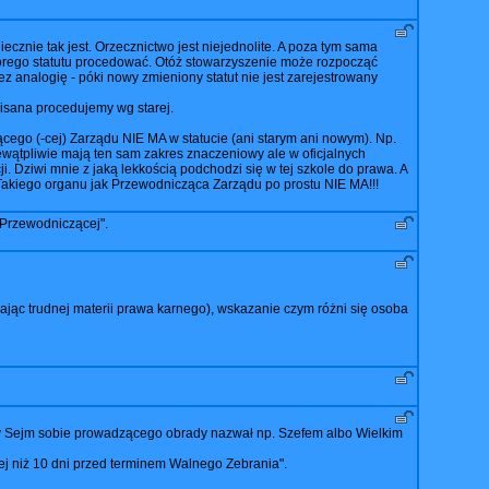
cznie tak jest. Orzecznictwo jest niejednolite. A poza tym sama
rego statutu procedować. Otóż stowarzyszenie może rozpocząć
z analogię - póki nowy zmieniony statut nie jest zarejestrowany
pisana procedujemy wg starej.
ego (-cej) Zarządu NIE MA w statucie (ani starym ani nowym). Np.
wątpliwie mają ten sam zakres znaczeniowy ale w oficjalnych
 Dziwi mnie z jaką lekkością podchodzi się w tej szkole do prawa. A
y? Takiego organu jak Przewodnicząca Zarządu po prostu NIE MA!!!
"Przewodniczącej".
zając trudnej materii prawa karnego), wskazanie czym różni się osoba
kby Sejm sobie prowadzącego obrady nazwał np. Szefem albo Wielkim
iej niż 10 dni przed terminem Walnego Zebrania".