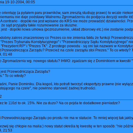
nia
19-10-2004, 00:05
orientuję (a pytałem paru prawników, sam zresztą studiuję prawo) to wcale niekonie
iemaniu nie daje podstawy Walnemu Zgromadzeniu do podjęcia decyzji wedle któ
A contrario - dopóki nie jest wpisane do KRS nie może prowadzić działalności. Prze
 że sąd przyjąłby takie rozumowanie za słuszne.
ak jest - dopóki nowa umowa (pozrozumienie, układ zbiorowy etc.) nie zostanie pod
obny zakres znaczeniowy co Prezes co nie zmienia faktu że funkcji Przewodnicząc
 "Prezes Trybunału Konstytucyjnego" i "Przewodniczący Sądu Konstytucyjnego" nie
rezydent RP" i "Prezes TK". Z prostego powodu - są oni tak nazwani w Konstytucji.
o jest Przewodnicząca Zarządu? Przecież na czele zarządu stoi Prezes." To co wted
, 01:48
go Zgromadzenia wg. nowego statutu? IHMO: zgadzam się z Dominikiem w kwestii 
o to jest Przewodnicząca Zarządu?
s." To co wtedy?
aśni, Panie Dominiku. Dla kogoś, kto potrafi tworzyć ekspertyzy prawne (nie wyłąc
ojącego na czele", nie powinno stanowić żadnej trudności.
2
iez te 110zl to ok. 15%. Nie za duzo? Na co pojda te dodatkowe pieniadze?
ji Przewodniczącego Zarządu po prostu nie ma w statucie. To mniej więcej tak ja
zwij się chłopie na maila:) nowy statut określa tę kwestię w ten sposób: "nie późn
, 21:53