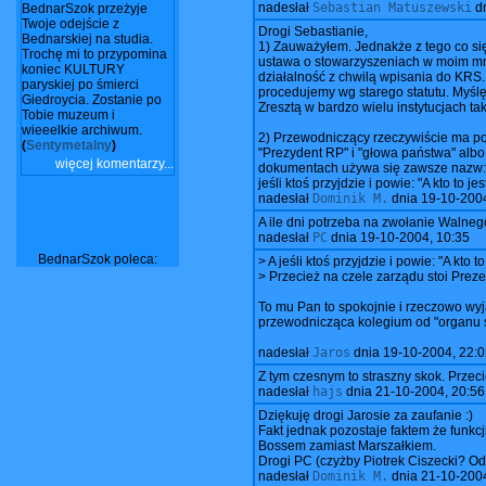
nadesłał
Sebastian Matuszewski
d
BednarSzok przeżyje
Twoje odejście z
Drogi Sebastianie,
Bednarskiej na studia.
1) Zauważyłem. Jednakże z tego co się 
Trochę mi to przypomina
ustawa o stowarzyszeniach w moim mn
koniec KULTURY
działalność z chwilą wpisania do KRS. 
paryskiej po śmierci
procedujemy wg starego statutu. Myślę
Giedroycia. Zostanie po
Zresztą w bardzo wielu instytucjach t
Tobie muzeum i
wieeelkie archiwum.
2) Przewodniczący rzeczywiście ma pod
(
Sentymetalny
)
"Prezydent RP" i "głowa państwa" albo
więcej komentarzy...
dokumentach używa się zawsze nazw: "P
jeśli ktoś przyjdzie i powie: "A kto t
nadesłał
Dominik M.
dnia
19-10-2004
A ile dni potrzeba na zwołanie Walne
nadesłał
PC
dnia
19-10-2004, 10:35
BednarSzok poleca:
> A jeśli ktoś przyjdzie i powie: "A kt
> Przecież na czele zarządu stoi Preze
To mu Pan to spokojnie i rzeczowo wyj
przewodnicząca kolegium od "organu st
nadesłał
Jaros
dnia
19-10-2004, 22:0
Z tym czesnym to straszny skok. Przec
nadesłał
hajs
dnia
21-10-2004, 20:56
Dziękuję drogi Jarosie za zaufanie :)
Fakt jednak pozostaje faktem że funkc
Bossem zamiast Marszałkiem.
Drogi PC (czyżby Piotrek Ciszecki? Ode
nadesłał
Dominik M.
dnia
21-10-2004