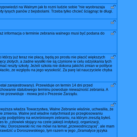
 wypowiedzi na Walnym jak to rozni ludzie sobie "nie wyobrazaja
y łysych panów z bejsbolami. Trzeba tylko chcieć ściągnąc te długi.
aż informacja o terminie zebrania walnego musi być podana do
 którzy już teraz nie płacą, będą po prostu nie płacić większych
ęcy złotych, a żadne wysiłki nie są czynione w celu odzyskania tych
zymać reszty szkoły. Jeżeli szkoła nie dokona jakichś zmian w polityce
łaciło, ze względu na jego wysokość. Za parę lat nauczyciele chyba
ostał zarejestrowany). Przewiduje on termin 14 dni przed
achowanie statutowego terminu powoduje nieważność zebrania. A
e przewiduje - mowa jest o Prezesie Zarządu.
jwyższa władza Towarzystwa, Walne Zebranie właśnie, uchwaliła, że
nie zmienia. Walne jest władne natychmiast po przegłosowaniu
 podjęliśmy na wrześniowym zebraniu, na którym zresztą byłeś.
 „człowiek stojący na czele jakiejś instytucji, organizacji,
iku: Doroszewski nic nie mówi na temat „przewodniczącej”, ale mam
 sprawdzić u Doroszewskiego, tym razem w jego „Gramatyce języka