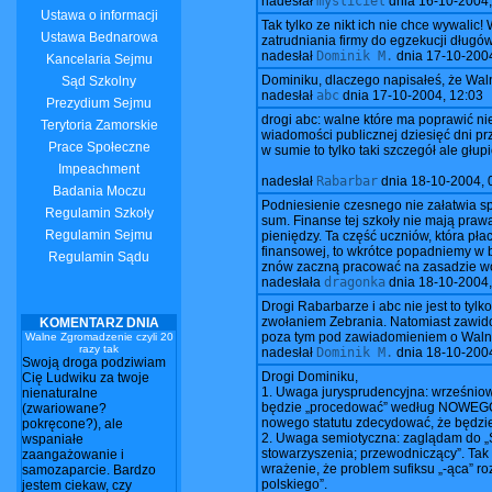
nadesłał
mysliciel
dnia
16-10-2004,
Ustawa o informacji
Tak tylko ze nikt ich nie chce wywalic
Ustawa Bednarowa
zatrudniania firmy do egzekucji długó
nadesłał
Dominik M.
dnia
17-10-2004
Kancelaria Sejmu
Dominiku, dlaczego napisałeś, że Waln
Sąd Szkolny
nadesłał
abc
dnia
17-10-2004, 12:03
Prezydium Sejmu
drogi abc: walne które ma poprawić n
Terytoria Zamorskie
wiadomości publicznej dziesięć dni prz
Prace Społeczne
w sumie to tylko taki szczegół ale głup
Impeachment
nadesłał
Rabarbar
dnia
18-10-2004, 
Badania Moczu
Podniesienie czesnego nie załatwia spr
Regulamin Szkoły
sum. Finanse tej szkoły nie mają prawa
Regulamin Sejmu
pieniędzy. Ta część uczniów, która płac
finansowej, to wkrótce popadniemy w b
Regulamin Sądu
znów zaczną pracować na zasadzie wo
nadesłała
dragonka
dnia
18-10-2004,
Drogi Rabarbarze i abc nie jest to tyl
zwołaniem Zebrania. Natomiast zawid
KOMENTARZ DNIA
poza tym pod zawiadomieniem o Walny
Walne Zgromadzenie czyli 20
razy tak
nadesłał
Dominik M.
dnia
18-10-2004
Swoją droga podziwiam
Drogi Dominiku,
Cię Ludwiku za twoje
1. Uwaga jurysprudencyjna: wrześniow
nienaturalne
będzie „procedować” według NOWEGO sta
(zwariowane?
nowego statutu zdecydować, że będzi
pokręcone?), ale
2. Uwaga semiotyczna: zaglądam do „Sło
wspaniałe
stowarzyszenia; przewodniczący”. Tak
zaangażowanie i
wrażenie, że problem sufiksu „-ąca” r
samozaparcie. Bardzo
polskiego”.
jestem ciekaw, czy