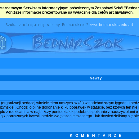
nternetowym Serwisem Informacyjnym poświęconym Zespołowi Szkół "Bednarsk
Poniższe informacje prezentowane są wyłącznie dla celów archiwalnych.
Szukasz oficjalnej strony Bednarskiej?
www.bednarska.edu.pl
Newsy
(organizacji będącej właścicielem naszych szkół) w nadchodzącym tygodniu będz
ńskiej. Chodzi o pilne dokonanie kilku poprawek w statucie, bez których ten nie 
du z rodzicami, a w najbliższy poniedziałek podobne spotkanie z nauczycielami o 
 z poruszanych kwestii będzie zwiększenie czesnego. Jak dowiedzieliśmy się nie
K O M E N T A R Z E