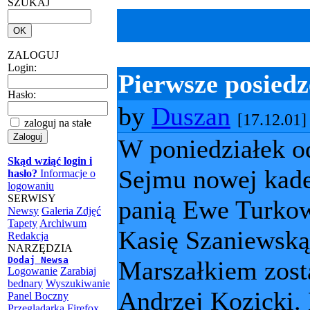
SZUKAJ
ZALOGUJ
Login:
Pierwsze posied
Hasło:
by
Duszan
[17.12.01]
zaloguj na stałe
W poniedziałek od
Skąd wziąć login i
Sejmu nowej kade
hasło?
Informacje o
logowaniu
SERWISY
panią Ewe Turkows
Newsy
Galeria Zdjęć
Tapety
Archiwum
Kasię Szaniewską
Redakcja
NARZĘDZIA
Dodaj Newsa
Marszałkiem zost
Logowanie
Zarabiaj
bednary
Wyszukiwanie
Andrzej Kozicki
Panel Boczny
Przeglądarka Firefox