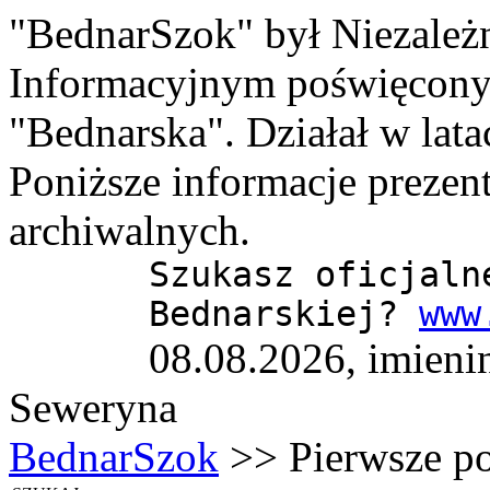
"BednarSzok" był Niezale
Informacyjnym poświęcony
"Bednarska". Działał w lat
Poniższe informacje prezen
archiwalnych.
Szukasz oficjaln
Bednarskiej?
www
08.08.2026, imieni
Seweryna
BednarSzok
>> Pierwsze po