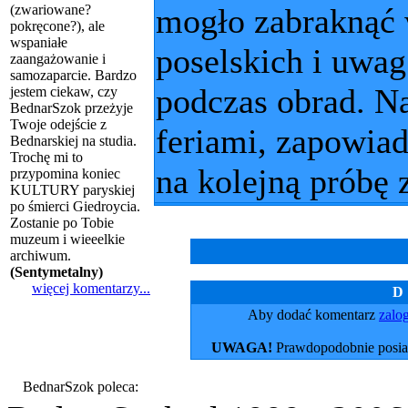
(zwariowane?
mogło zabraknąć w
pokręcone?), ale
wspaniałe
poselskich i uwa
zaangażowanie i
samozaparcie. Bardzo
podczas obrad. Na
jestem ciekaw, czy
BednarSzok przeżyje
Twoje odejście z
feriami, zapowiad
Bednarskiej na studia.
Trochę mi to
na kolejną próbę
przypomina koniec
KULTURY paryskiej
po śmierci Giedroycia.
Zostanie po Tobie
muzeum i wieeelkie
archiwum.
(
Sentymetalny
)
więcej komentarzy...
D
Aby dodać komentarz
zalog
UWAGA!
Prawdopodobnie posiad
BednarSzok poleca: