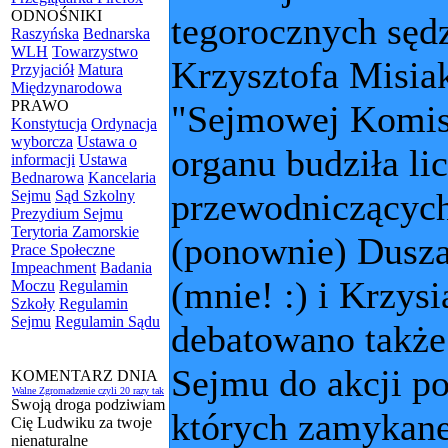
ODNOŚNIKI
tegorocznych sęd
Raszyńska
Bednarska
WLH
Towarzystwo
Krzysztofa Misia
Przyjaciół
Matura
Międzynarodowa
PRAWO
"Sejmowej Komisj
Konstytucja
Ordynacja
wyborcza
Ustawa o
organu budziła li
informacji
Ustawa
Bednarowa
Kancelaria
przewodniczącyc
Sejmu
Sąd Szkolny
Prezydium Sejmu
Terytoria Zamorskie
(ponownie) Dusza
Prace Społeczne
Impeachment
Badania
(mnie! :) i Krzys
Moczu
Regulamin
Szkoły
Regulamin
Sejmu
Regulamin Sądu
debatowano także
Sejmu do akcji 
KOMENTARZ DNIA
Walne Zgromadzenie czyli 20 razy tak
Swoją droga podziwiam
których zamykane 
Cię Ludwiku za twoje
nienaturalne