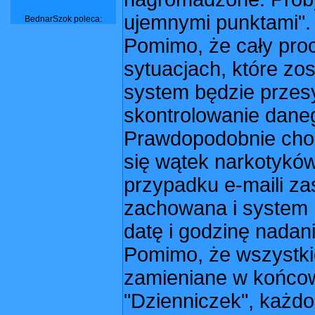
ujemnymi punktami".
BednarSzok poleca:
Pomimo, że cały pro
sytuacjach, które zos
system będzie przes
skontrolowanie dan
Prawdopodobnie chod
się wątek narkotyków
przypadku e-maili za
zachowana i system ni
datę i godzinę nadani
Pomimo, że wszystkie
zamieniane w końco
"Dzienniczek", każd