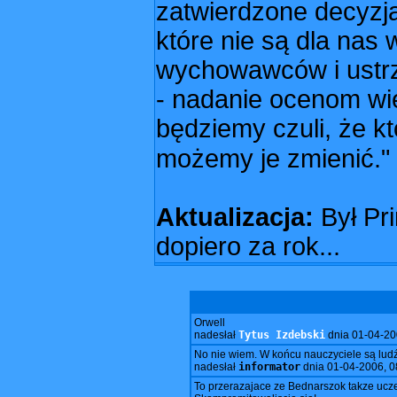
zatwierdzone decyzją
które nie są dla nas
wychowawców i ustrz
- nadanie ocenom wię
będziemy czuli, że 
możemy je zmienić."
Aktualizacja:
Był Pri
dopiero za rok...
Orwell
nadesłał
Tytus Izdebski
dnia
01-04-20
No nie wiem. W końcu nauczyciele są lud
nadesłał
informator
dnia
01-04-2006, 0
To przerazajace ze Bednarszok takze ucze