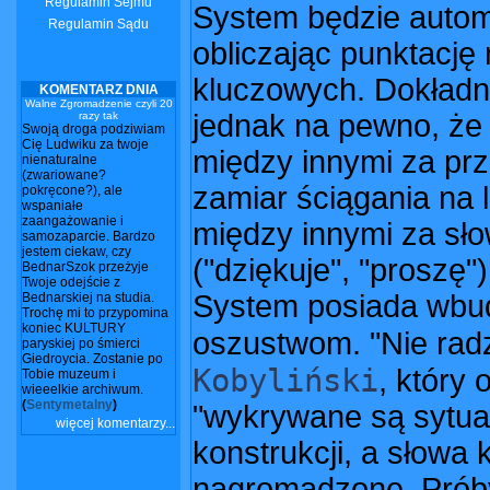
Regulamin Sejmu
System będzie autom
Regulamin Sądu
obliczając punktację
kluczowych. Dokładna
KOMENTARZ DNIA
Walne Zgromadzenie czyli 20
jednak na pewno, że
razy tak
Swoją droga podziwiam
Cię Ludwiku za twoje
między innymi za pr
nienaturalne
(zwariowane?
zamiar ściągania na 
pokręcone?), ale
wspaniałe
zaangażowanie i
między innymi za sł
samozaparcie. Bardzo
jestem ciekaw, czy
("dziękuje", "proszę"
BednarSzok przeżyje
Twoje odejście z
System posiada wbu
Bednarskiej na studia.
Trochę mi to przypomina
koniec KULTURY
oszustwom. "Nie rad
paryskiej po śmierci
Giedroycia. Zostanie po
Kobyliński
, który
Tobie muzeum i
wieeelkie archiwum.
(
Sentymetalny
)
"wykrywane są sytua
więcej komentarzy...
konstrukcji, a słowa
nagromadzone. Prób