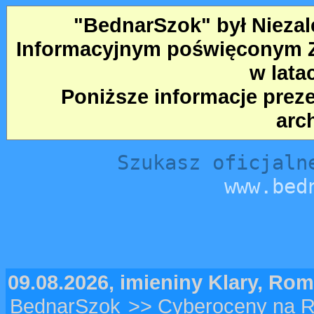
"BednarSzok" był Nieza
Informacyjnym poświęconym Ze
w lata
Poniższe informacje prez
arc
Szukasz oficjaln
www.bed
09.08.2026, imieniny Klary, Ro
BednarSzok
>> Cyberoceny na 