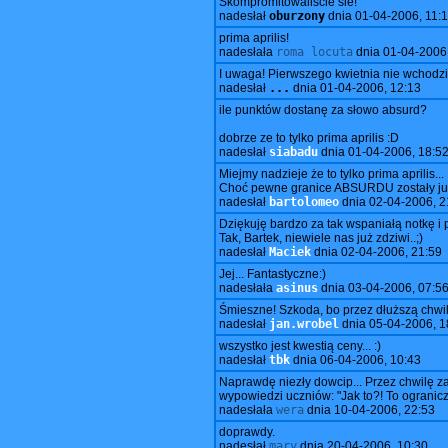
Skompromitowaliscie sie!
nadesłał
oburzony
dnia
01-04-2006, 11:
prima aprilis!
nadesłała
roma locuta
dnia
01-04-2006,
I uwaga! Pierwszego kwietnia nie wchodz
nadesłał
...
dnia
01-04-2006, 12:13
ile punktów dostanę za słowo absurd?
dobrze ze to tylko prima aprilis :D
nadesłał
siabadu
dnia
01-04-2006, 18:5
Miejmy nadzieje że to tylko prima aprilis...
Choć pewne granice ABSURDU zostały już
nadesłał
bartolomeo
dnia
02-04-2006, 2
Dziękuję bardzo za tak wspaniałą notkę i p
Tak, Bartek, niewiele nas już zdziwi..;)
nadesłał
Maciek
dnia
02-04-2006, 21:59
Jej... Fantastyczne:)
nadesłała
asinus
dnia
03-04-2006, 07:5
Śmieszne! Szkoda, bo przez dłuższą chwil
nadesłał
jan.wrobel
dnia
05-04-2006, 1
wszystko jest kwestią ceny... :)
nadesłał
tbk
dnia
06-04-2006, 10:43
Naprawdę niezły dowcip... Przez chwilę z
wypowiedzi uczniów: "Jak to?! To ogranicz
nadesłała
wera
dnia
10-04-2006, 22:53
doprawdy.
nadesłał
mary
dnia
20-04-2006, 10:30