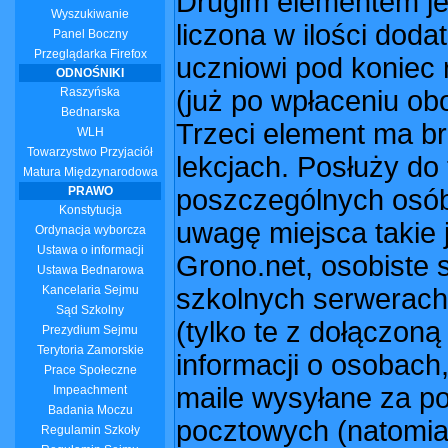
Drugim elementem jes
Wyszukiwanie
liczona w ilości dod
Panel Boczny
Przeglądarka Firefox
uczniowi pod koniec
ODNOŚNIKI
Raszyńska
(już po wpłaceniu o
Bednarska
Trzeci element ma b
WLH
Towarzystwo Przyjaciół
lekcjach. Posłuży do
Matura Międzynarodowa
PRAWO
poszczególnych osób
Konstytucja
uwagę miejsca takie 
Ordynacja wyborcza
Ustawa o informacji
Grono.net, osobiste 
Ustawa Bednarowa
Kancelaria Sejmu
szkolnych serwerach
Sąd Szkolny
(tylko te z dołączon
Prezydium Sejmu
Terytoria Zamorskie
informacji o osobach
Prace Społeczne
maile wysyłane za p
Impeachment
Badania Moczu
pocztowych (natomias
Regulamin Szkoły