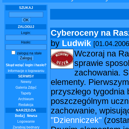
SZUKAJ
ZALOGUJ
Cyberoceny na Ras
Login:
by
Ludwik
[01.04.2006
Hasło:
Wczoraj na Ra
zaloguj na stałe
sprawie sposo
Skąd wziąć login i hasło?
zachowania. S
Informacje o logowaniu
SERWISY
elementy. Pierwszym 
Newsy
Galeria Zdjęć
przyszłego tygodnia 
Tapety
poszczególnym uczni
Archiwum
Redakcja
zachowanie, wpisują
NARZĘDZIA
Dodaj Newsa
"Dzienniczek"
(zosta
Logowanie
Zarabiaj bednary