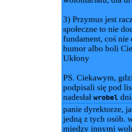
3) Przymus jest rac
społeczne to nie do
fundament, coś nie 
humor albo boli Ci
Ukłony
PS. Ciekawym, gdzi
podpisali się pod l
nadesłał
dn
wrobel
panie dyrektorze, j
jedną z tych osób.
miedzy innymi woln