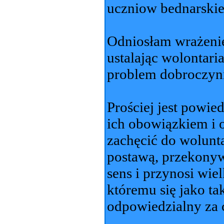
uczniow bednarskiej
Odniosłam wrażenie
ustalając wolontari
problem dobroczynn
Prościej jest powie
ich obowiązkiem i o
zachęcić do wolunt
postawą, przekony
sens i przynosi wie
któremu się jako ta
odpowiedzialny za c