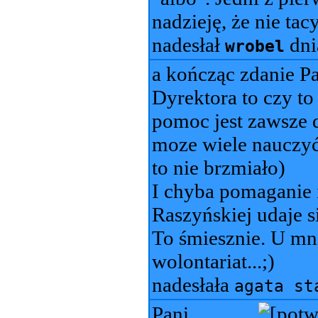
nadzieję, że nie tac
nadesłał
dn
wrobel
a kończąc zdanie P
Dyrektora to czy to
pomoc jest zawsze d
moze wiele nauczyć
to nie brzmiało)
I chyba pomaganie i
Raszyńskiej udaje 
To śmiesznie. U mni
wolontariat...;)
nadesłała
agata st
Pani