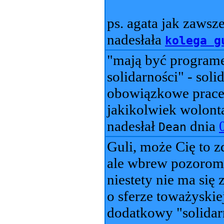
ps. agata jak zawsz
nadesłała
kolega g
"mają być progra
solidarności" - sol
obowiązkowe prace
jakikolwiek wolontar
nadesłał
dnia
Dean
Guli, może Cię to z
ale wbrew pozorom o
niestety nie ma się
o sferze toważyski
dodatkowy "solidar