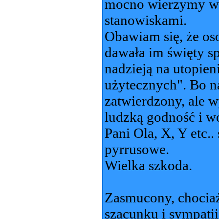
mocno wierzymy w m
stanowiskami.
Obawiam się, że os
dawała im święty sp
nadzieją na utopien
użytecznych". Bo na
zatwierdzony, ale 
ludzką godność i wo
Pani Ola, X, Y etc..
pyrrusowe.
Wielka szkoda.
Zasmucony, chociaż
szacunku i sympatii