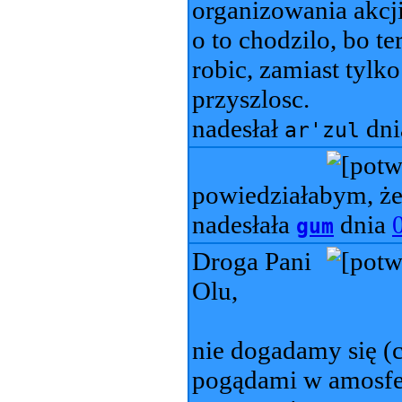
organizowania akcji
o to chodzilo, bo t
robic, zamiast tylko
przyszlosc.
nadesłał
dn
ar'zul
powiedziałabym, że
nadesłała
dnia
gum
Droga Pani
Olu,
nie dogadamy się (c
pogądami w amosfe