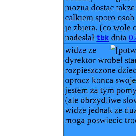
mozna dostac takze 
calkiem sporo osob
je zbiera. (co wole 
nadesłał
dnia
0
tbk
widze ze
dyrektor wrobel sta
rozpieszczone dzieci
oprocz konca swojeg
jestem za tym pomys
(ale obrzydliwe slow
widze jednak ze duz
moga poswiecic tro