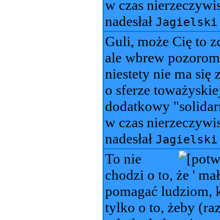
w czas nierzeczywis
nadesłał
Jagielski
Guli, może Cię to z
ale wbrew pozorom o
niestety nie ma się
o sferze toważyski
dodatkowy "solidar
w czas nierzeczywis
nadesłał
Jagielski
To nie
chodzi o to, że ' mał
pomagać ludziom, kt
tylko o to, żeby (r