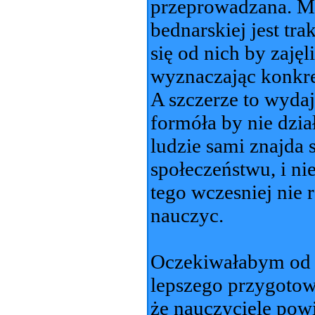
przeprowadzana. M
bednarskiej jest tr
się od nich by zajęl
wyznaczając konkre
A szczerze to wydaj
formóła by nie dzi
ludzie sami znajda 
społeczeństwu, i nie
tego wczesniej nie r
nauczyc.
Oczekiwałabym od n
lepszego przygotow
że nauczyciele pow