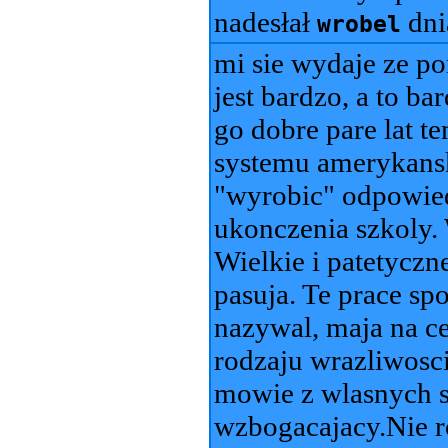
nadesłał
dn
wrobel
mi sie wydaje ze p
jest bardzo, a to b
go dobre pare lat t
systemu amerykansk
"wyrobic" odpowied
ukonczenia szkoly. 
Wielkie i patetyczn
pasuja. Te prace sp
nazywal, maja na c
rodzaju wrazliwosci 
mowie z wlasnych 
wzbogacajacy.Nie ro