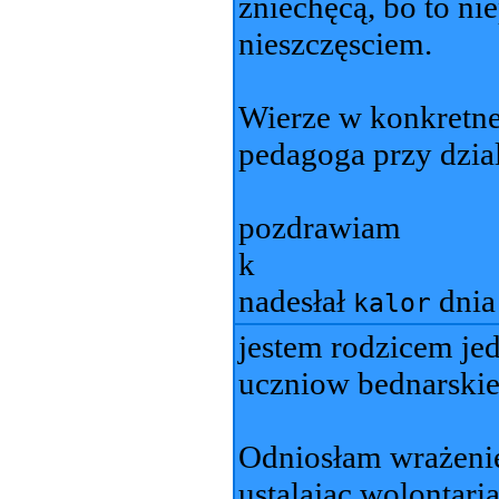
zniechęcą, bo to ni
nieszczęsciem.
Wierze w konkretne
pedagoga przy dzia
pozdrawiam
k
nadesłał
dni
kalor
jestem rodzicem je
uczniow bednarskiej
Odniosłam wrażenie
ustalając wolontari