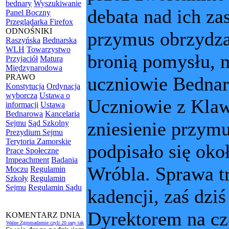
bednary
Wyszukiwanie
debata nad ich za
Panel Boczny
Przeglądarka Firefox
ODNOŚNIKI
przymus obrzydza
Raszyńska
Bednarska
WLH
Towarzystwo
bronią pomysłu, 
Przyjaciół
Matura
Międzynarodowa
PRAWO
uczniowie Bednar
Konstytucja
Ordynacja
wyborcza
Ustawa o
Uczniowie z Klawe
informacji
Ustawa
Bednarowa
Kancelaria
zniesienie przymu
Sejmu
Sąd Szkolny
Prezydium Sejmu
Terytoria Zamorskie
podpisało się okoł
Prace Społeczne
Impeachment
Badania
Wróbla. Sprawa t
Moczu
Regulamin
Szkoły
Regulamin
Sejmu
Regulamin Sądu
kadencji, zaś dzi
Dyrektorem na cz
KOMENTARZ DNIA
Walne Zgromadzenie czyli 20 razy tak