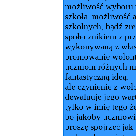
możliwość wyboru w
szkoła. możliwość 
szkolnych, bądź zr
społecznikiem z prz
wykonywaną z własn
promowanie wolonta
uczniom różnych mo
fantastyczną ideą.
ale czynienie z wol
dewaluuje jego wart
tylko w imię tego ż
bo jakoby uczniowi
proszę spojrzeć jak 