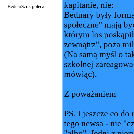
kapitanie, nie:
BednarSzok poleca:
Bednary były formą 
społeczne" mają by
którym los poskąpił
zewnątrz", poza mi
(Na samą myśl o tak
szkolnej zareagowa
mówiąc).
Z poważaniem
PS. I jeszcze co do
tego newsa - nie "c
"albo". Jedni z pi