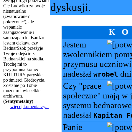
Swoją droga podziwiam
dyskusji.
Cię Ludwiku za twoje
nienaturalne
(zwariowane?
pokręcone?), ale
wspaniałe
K O
zaangażowanie i
samozaparcie. Bardzo
Jestem
jestem ciekaw, czy
BednarSzok przeżyje
zwolennikiem pomy
Twoje odejście z
Bednarskiej na studia.
przymusu uczniowi
Trochę mi to
przypomina koniec
nadesłał
dn
wrobel
KULTURY paryskiej
po śmierci Giedroycia.
Czy "prace
Zostanie po Tobie
muzeum i wieeelkie
społeczne" mają w 
archiwum.
(
Sentymetalny
)
systemu bednarow
więcej komentarzy...
nadesłał
Kapitan F
Panie