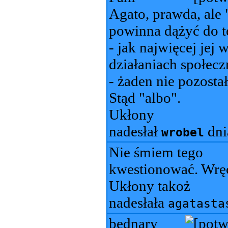
Agato, prawda, ale 
powinna dążyć do t
- jak najwięcej je
działaniach społec
- żaden nie pozosta
Stąd "albo".
Ukłony
nadesłał
dn
wrobel
Nie śmiem tego
kwestionować. Wręc
Ukłony takoż
nadesłała
agatasta
bednary