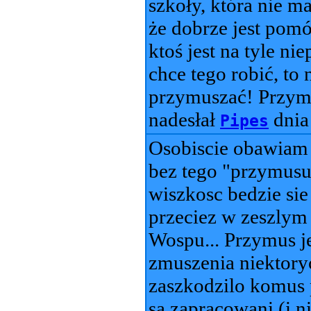
szkoły, która nie m
że dobrze jest pomóc
ktoś jest na tyle ni
chce tego robić, to
przymuszać! Przym
nadesłał
dni
Pipes
Osobiscie obawiam 
bez tego "przymusu
wiszkosc bedzie sie
przeciez w zeszlym 
Wospu... Przymus j
zmuszenia niektory
zaszkodzilo komus 
sa zapracowani (i n