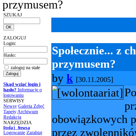
przymusem?
SZUKAJ
ZALOGUJ
Login:
Społecznie... z 
Hasło:
przymusem?
zaloguj na stałe
by
k
[30.11.2005]
Skąd wziąć login i
Po
hasło?
Informacje o
logowaniu
SERWISY
pr
Newsy
Galeria Zdjęć
Tapety
Archiwum
obowiązkowych p
Redakcja
NARZĘDZIA
Dodaj Newsa
przez zwolennikó
Logowanie
Zarabiaj