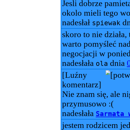
Jesli dobrze pamie
okolo mieli tego wo
nadesłał
dn
spiewak
skoro to nie działa,
warto pomyśleć na
negocjacji w ponied
nadesłała
dnia
ola
[Luźny
komentarz]
Nie znam się, ale n
przymusowo :(
nadesłała
Sarmata 
jestem rodzicem je