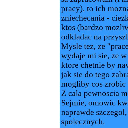
pracy), to ich mozna
zniechecania - ciez
ktos (bardzo mozliw
odkladac na przyszlo
Mysle tez, ze "prace
wydaje mi sie, ze w 
ktore chetnie by na
jak sie do tego zab
mogliby cos zrobic 
Z cala pewnoscia m
Sejmie, omowic kwes
naprawde szczegol, 
spolecznych.