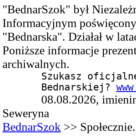
"BednarSzok" był Niezale
Informacyjnym poświęcony
"Bednarska". Działał w lat
Poniższe informacje prezen
archiwalnych.
Szukasz oficjaln
Bednarskiej?
www
08.08.2026, imieni
Seweryna
BednarSzok
>> Społecznie.