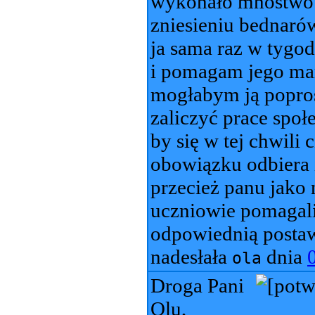
wykonało mnóstwo b
zniesieniu bednarów
ja sama raz w tygod
i pomagam jego mam
mogłabym ją popros
zaliczyć prace społ
by się w tej chwili 
obowiązku odbiera 
przecież panu jako 
uczniowie pomagali,
odpowiednią postaw
nadesłała
dnia
ola
Droga Pani
Olu,