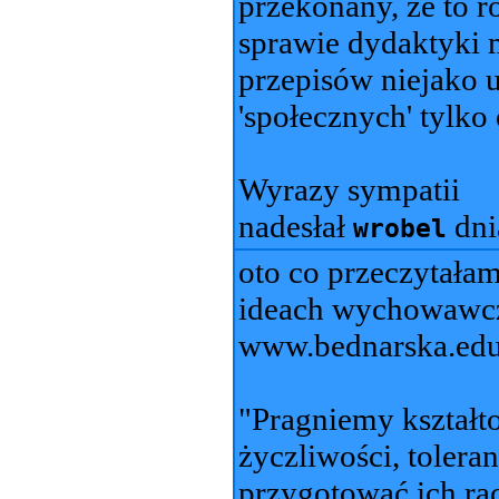
przekonany, że to 
sprawie dydaktyki 
przepisów niejako 
'społecznych' tylko
Wyrazy sympatii
nadesłał
dn
wrobel
oto co przeczytała
ideach wychowawczy
www.bednarska.edu
"Pragniemy kształt
życzliwości, tolera
przygotować ich rac