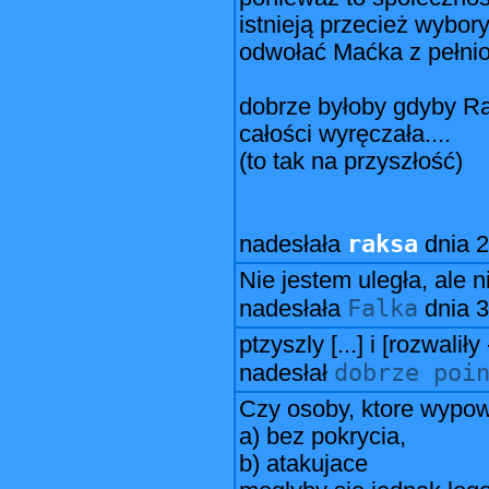
istnieją przecież wybor
odwołać Maćka z pełnio
dobrze byłoby gdyby Ra
całości wyręczała....
(to tak na przyszłość)
raksa
nadesłała
dnia
2
Nie jestem uległa, ale n
Falka
nadesłała
dnia
3
ptzyszly [...] i [rozwalił
dobrze poi
nadesłał
Czy osoby, ktore wypow
a) bez pokrycia,
b) atakujace