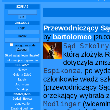
SZUKAJ
ZALOGUJ
Przewodniczący S
Login:
by
bartolomeo
[28.03
Hasło:
Sąd Szkolny
zaloguj na stałe
którą złożyła 
Skąd wziąć login i hasło?
dotyczyła znis
Informacje o logowaniu
SERWISY
Espikonza
, po wyda
Newsy
Galeria Zdjęć
członkowie władz sz
Tapety
Archiwum
(przewodniczący Sąd
Redakcja
orzekający wybrała z
NARZĘDZIA
Dodaj Newsa
Modlinger
(wicemin
Logowanie
Zarabiaj bednary