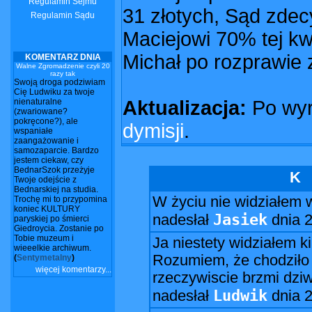
Regulamin Sejmu
31 złotych, Sąd zdec
Regulamin Sądu
Maciejowi 70% tej kwo
Michał po rozprawie 
KOMENTARZ DNIA
Walne Zgromadzenie czyli 20
razy tak
Swoją droga podziwiam
Cię Ludwiku za twoje
nienaturalne
Aktualizacja:
Po wyr
(zwariowane?
pokręcone?), ale
dymisji
.
wspaniałe
zaangażowanie i
samozaparcie. Bardzo
jestem ciekaw, czy
BednarSzok przeżyje
K
Twoje odejście z
Bednarskiej na studia.
W życiu nie widziałem
Trochę mi to przypomina
koniec KULTURY
Jasiek
nadesłał
dnia
2
paryskiej po śmierci
Giedroycia. Zostanie po
Tobie muzeum i
Ja niestety widziałem ki
wieeelkie archiwum.
Rozumiem, że chodziło 
(
Sentymetalny
)
więcej komentarzy...
rzeczywiscie brzmi dziw
Ludwik
nadesłał
dnia
2