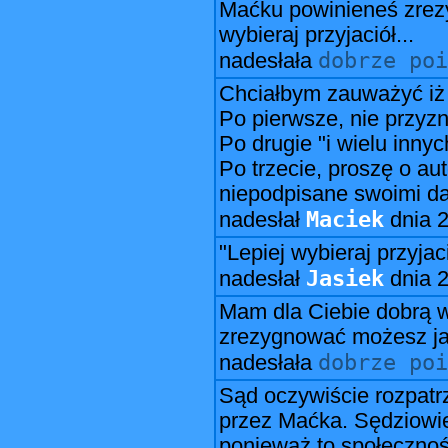
Maćku powinieneś zrezyg
wybieraj przyjaciół...
dobrze poi
nadesłała
Chciałbym zauważyć iż r
Po pierwsze, nie przyz
Po drugie "i wielu inny
Po trzecie, proszę o a
niepodpisane swoimi d
Maciek
nadesłał
dnia
2
"Lepiej wybieraj przyjac
Jasiek
nadesłał
dnia
2
Mam dla Ciebie dobrą 
zrezygnować możesz jak
dobrze poi
nadesłała
Sąd oczywiście rozpatr
przez Maćka. Sędziowie
ponieważ to społecznoś