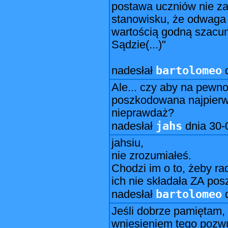
postawa uczniów nie zas
stanowisku, że odwaga
wartością godną szacun
Sądzie(...)"
bartolomeo
nadesłał
Ale... czy aby na pewn
poszkodowana najpierw
nieprawdaż?
jahs
nadesłał
dnia
30-
jahsiu,
nie zrozumiałeś.
Chodzi im o to, żeby r
ich nie składała ZA po
bartolomeo
nadesłał
Jeśli dobrze pamiętam,
wniesieniem tego pozwu