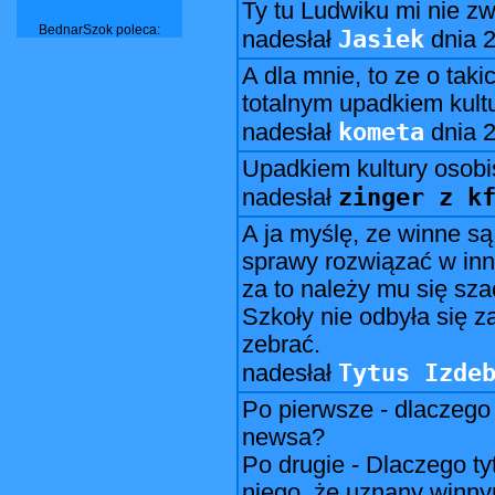
Ty tu Ludwiku mi nie z
BednarSzok poleca:
Jasiek
nadesłał
dnia
2
A dla mnie, to ze o tak
totalnym upadkiem kultur
kometa
nadesłał
dnia
2
Upadkiem kultury osobi
zinger z k
nadesłał
A ja myślę, ze winne są 
sprawy rozwiązać w inn
za to należy mu się s
Szkoły nie odbyła się 
zebrać.
Tytus Izde
nadesłał
Po pierwsze - dlaczego 
newsa?
Po drugie - Dlaczego ty
niego, że uznany winnym