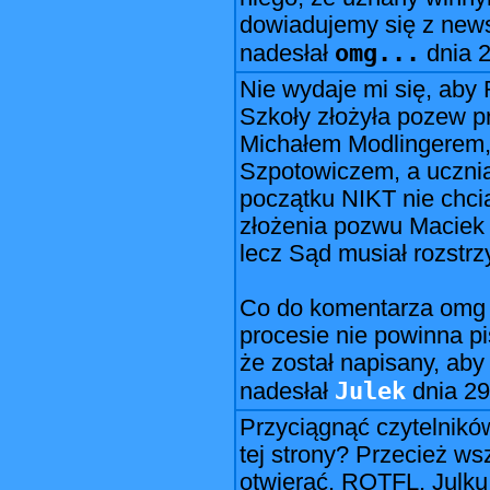
dowiadujemy się z news
omg...
nadesłał
dnia
2
Nie wydaje mi się, aby
Szkoły złożyła pozew p
Michałem Modlingerem
Szpotowiczem, a ucznia
początku NIKT nie chci
złożenia pozwu Maciek 
lecz Sąd musiał rozstrz
Co do komentarza omg t
procesie nie powinna p
że został napisany, aby
Julek
nadesłał
dnia
29
Przyciągnąć czytelników
tej strony? Przecież ws
otwierać. ROTFL, Julku