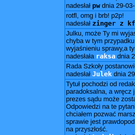
pw
nadesłał
dnia
29-03-
rotfl, omg i brb! p2p!
zinger z k
nadesłał
Julku, może Ty mi wyja
chyba w tym przypadku
wyjaśnieniu sprawy,a 
raksa
nadesłała
dnia
2
Rada Szkoły postanowi
Julek
nadesłał
dnia
29
Tytuł pochodzi od redakcj
paradoksalna, a wręcz
prezes sądu może zost
Odpowiedzi na te pytani
chciałem pozwać marsz
sprawie jest prawdopod
na przyszłość.