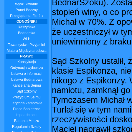
BednarSzoku). Zostal
Wyszukiwanie
stopień winy, o co p
Panel Boczny
Przeglądarka Firefox
Michał w 70%. Z opow
ODNOŚNIKI
Raszyńska
że uczestniczył w t
Bednarska
WLH
uniewinniony z braku
Towarzystwo Przyjaciół
Matura Międzynarodowa
PRAWO
Sąd Szkolny ustalił, 
Konstytucja
Ordynacja wyborcza
klasie Espikonza, nie 
Ustawa o informacji
nikogo z Espikonzy. 
Ustawa Bednarowa
Kancelaria Sejmu
namiotu, zamknął go
Sąd Szkolny
Prezydium Sejmu
Tymczasem Michał wy
Terytoria Zamorskie
Turlał się w tym nam
Prace Społeczne
Impeachment
rzeczywistości dosko
Badania Moczu
Maciej naprawił szko
Regulamin Szkoły