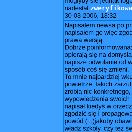
moglyby sie jednak lo
zweryfikow
nadesłał
30-03-2006, 13:32
Napisałem newsa po prz
napisałem go więc zgod
prawa wersją.
Dobrze poinformowana: 
opierają się na domysła
napisze odwołanie od w
sposób coś się zmieni.
To mnie najbardziej wku
powietrze, takich zarzu
zrobią nic konkretnego,
wypowiedzenia swoich i
napisał kiedyś w orzec
zgodzić się i propagowa
powód (...)jakoby obaw
władz szkoły, czy też 