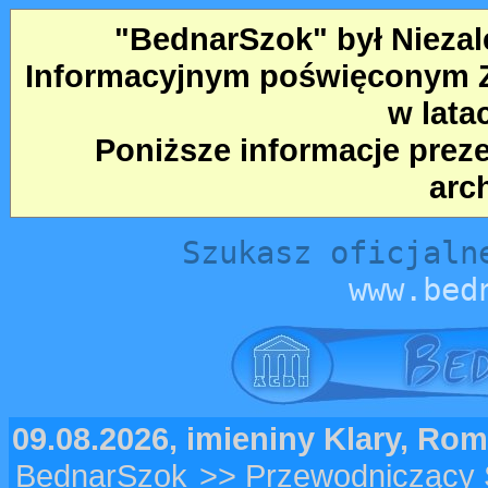
"BednarSzok" był Nieza
Informacyjnym poświęconym Ze
w lata
Poniższe informacje prez
arc
Szukasz oficjaln
www.bed
09.08.2026, imieniny Klary, Ro
BednarSzok
>> Przewodniczący 