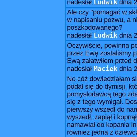
Ludwik
nadesłał
dnia
2
Ale czy "pomagać w sk
w napisaniu pozwu, a n
poszkodowanego?
Ludwik
nadesłał
dnia
2
Oczywiście, powinna p
przez Ewę zostaliśmy p
Ewą załatwiłem przed 
Maciek
nadesłał
dnia
2
No cóż dowiedziałam si
podał się do dymisji, kt
pomysłodawcą tego zdar
się z tego wymigał. Dos
pierwszy wszedł do nam
wyszedł, zapiął i kopną
namawiał do kopania inn
również jedna z dziewc