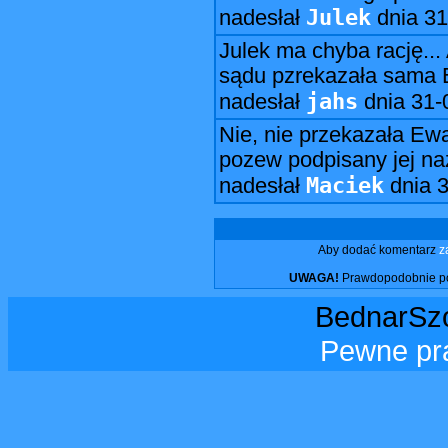
Julek
nadesłał
dnia
31
Julek ma chyba rację...
sądu pzrekazała sama 
jahs
nadesłał
dnia
31-
Nie, nie przekazała Ew
pozew podpisany jej na
Maciek
nadesłał
dnia
3
Aby dodać komentarz
z
UWAGA!
Prawdopodobnie pos
BednarSzo
Pewne pr