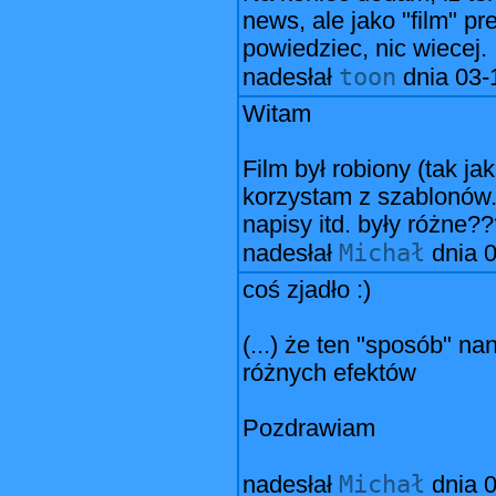
news, ale jako "film" pr
powiedziec, nic wiecej.
toon
nadesłał
dnia
03-
Witam
Film był robiony (tak j
korzystam z szablonów.
napisy itd. były różne?
Michał
nadesłał
dnia
0
coś zjadło :)
(...) że ten "sposób" n
różnych efektów
Pozdrawiam
Michał
nadesłał
dnia
0