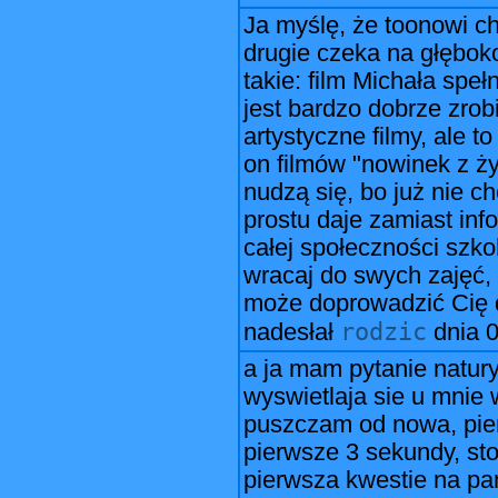
Ja myślę, że toonowi c
drugie czeka na głęboko
takie: film Michała spe
jest bardzo dobrze zrobi
artystyczne filmy, ale t
on filmów "nowinek z ży
nudzą się, bo już nie c
prostu daje zamiast info
całej społeczności szko
wracaj do swych zajęć,
może doprowadzić Cię d
rodzic
nadesłał
dnia
0
a ja mam pytanie natury
wyswietlaja sie u mnie 
puszczam od nowa, pie
pierwsze 3 sekundy, st
pierwsza kwestie na pa