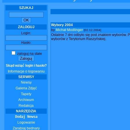
SZUKAJ
Wybory 2004
ZALOGUJ
by
Michał Modlinger
[02.12.2004]
Login:
Ostatnie 7 dni odbyło się pod znakiem wyborów. 
wyborów z Terytorium Raszyńskiej.
Hasło:
zaloguj na stałe
Skąd wziąć login i hasło?
Informacje o logowaniu
SERWISY
Newsy
Galeria Zdjęć
Tapety
Archiwum
Redakcja
NARZĘDZIA
Dodaj Newsa
Logowanie
Zarabiaj bednary