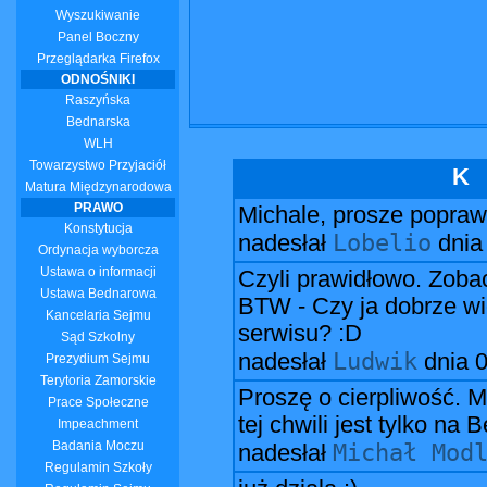
Wyszukiwanie
Panel Boczny
Przeglądarka Firefox
ODNOŚNIKI
Raszyńska
Bednarska
WLH
Towarzystwo Przyjaciół
K
Matura Międzynarodowa
PRAWO
Michale, prosze popraw 
Konstytucja
Lobelio
nadesłał
dni
Ordynacja wyborcza
Ustawa o informacji
Czyli prawidłowo. Zobac
Ustawa Bednarowa
BTW - Czy ja dobrze wi
Kancelaria Sejmu
serwisu? :D
Sąd Szkolny
Ludwik
nadesłał
dnia
0
Prezydium Sejmu
Terytoria Zamorskie
Proszę o cierpliwość. 
Prace Społeczne
tej chwili jest tylko na 
Impeachment
Badania Moczu
Michał Mod
nadesłał
Regulamin Szkoły