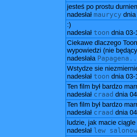
jesteś po prostu durniem
maurycy
nadesłał
dni
:)
toon
nadesłał
dnia
03-
Ciekawe dlaczego Toon u
wypowiedzi (nie będący
Papagena..
nadesłała
Wstydze sie niezmierni
toon
nadesłał
dnia
03-
Ten film był bardzo marn
craad
nadesłał
dnia
04
Ten film był bardzo marn
craad
nadesłał
dnia
04
ludzie, jak macie ciągle
lew salono
nadesłał