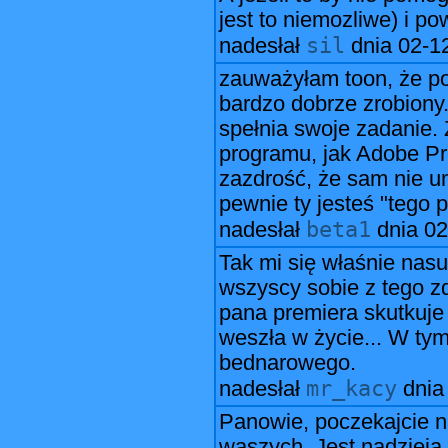
jest to niemozliwe) i po
sil
nadesłał
dnia
02-1
zauważyłam toon, że pot
bardzo dobrze zrobion
spełnia swoje zadanie.
programu, jak Adobe Pre
zazdrość, że sam nie um
pewnie ty jesteś "tego p
beta1
nadesłał
dnia
02
Tak mi się właśnie nasu
wszyscy sobie z tego z
pana premiera skutkuje
weszła w życie... W tym
bednarowego.
mr_kacy
nadesłał
dni
Panowie, poczekajcie n
waszych. Jest nadzieja, 