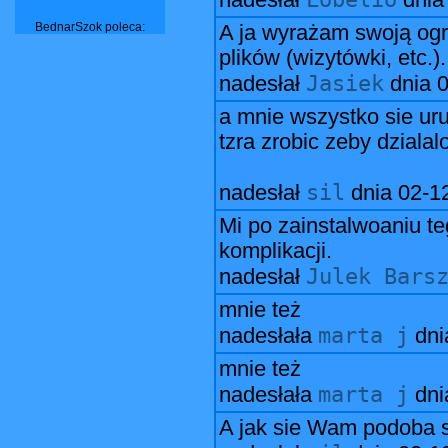
nadesłał
dni
BednarSzok poleca:
A ja wyrażam swoją og
plików (wizytówki, etc.).
Jasiek
nadesłał
dnia
0
a mnie wszystko sie uru
tzra zrobic zeby dziala
sil
nadesłał
dnia
02-1
Mi po zainstalwoaniu te
komplikacji.
Julek Bars
nadesłał
mnie też
marta j
nadesłała
dn
mnie też
marta j
nadesłała
dn
A jak sie Wam podoba 