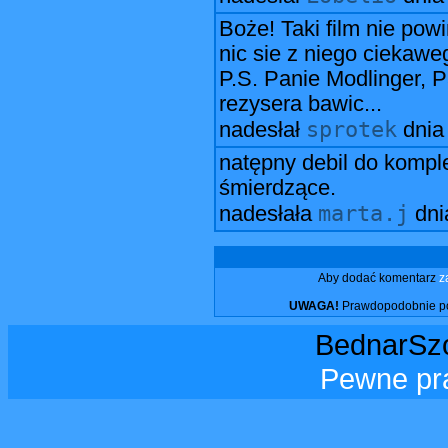
Boże! Taki film nie pow
nic sie z niego ciekawe
P.S. Panie Modlinger, P
rezysera bawic...
sprotek
nadesłał
dni
natępny debil do komple
śmierdzące.
marta.j
nadesłała
dn
Aby dodać komentarz
z
UWAGA!
Prawdopodobnie pos
BednarSzo
Pewne pr