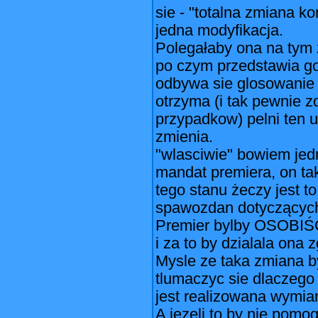
sie - "totalna zmiana ko
jedna modyfikacja.
Polegałaby ona na tym 
po czym przedstawia g
odbywa sie glosowanie n
otrzyma (i tak pewnie 
przypadkow) pelni ten u
zmienia.
"wlasciwie" bowiem jedn
mandat premiera, on t
tego stanu żeczy jest 
spawozdan dotyczących
Premier bylby OSOBI
i za to by dzialala on
Mysle ze taka zmiana b
tlumaczyc sie dlaczego n
jest realizowana wymia
A jezeli to by nie pom