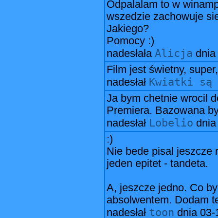
Odpalalam to w winampie
wszedzie zachowuje sie
Jakiego?
Pomocy :)
Alicja
nadesłała
dni
Film jest świetny, super, 
Kwiatki są
nadesłał
Ja bym chetnie wrocil 
Premiera. Bazowana by
Lobelio
nadesłał
dni
:)
Nie bede pisal jeszcze
jeden epitet - tandeta.
A, jeszcze jedno. Co by
absolwentem. Dodam te
toon
nadesłał
dnia
03-