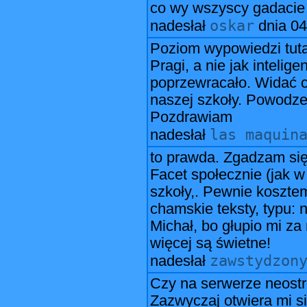
co wy wszyscy gadacie
oskar
nadesłał
dnia
04
Poziom wypowiedzi tutaj
Pragi, a nie jak intelig
poprzewracało. Widać cz
naszej szkoły. Powodzen
Pozdrawiam
las maquin
nadesłał
to prawda. Zgadzam się
Facet społecznie (jak w 
szkoły,. Pewnie koszte
chamskie teksty, typu:
Michał, bo głupio mi z
więcej są świetne!
zawstydzon
nadesłał
Czy na serwerze neostr
Zazwyczaj otwiera mi s