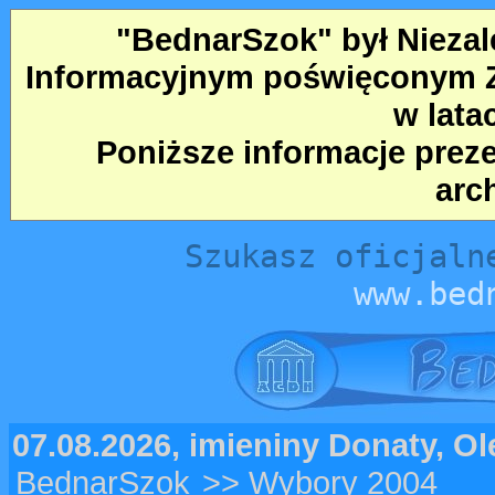
"BednarSzok" był Nieza
Informacyjnym poświęconym Ze
w lata
Poniższe informacje prez
arc
Szukasz oficjaln
www.bed
07.08.2026, imieniny Donaty, O
BednarSzok
>> Wybory 2004