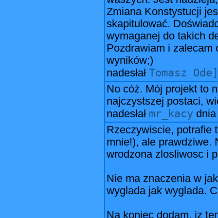
Zmiana Konstystucji jest
skapitulować. Doświadc
wymaganej do takich dec
Pozdrawiam i zalecam c
wyników;)
Tomasz Ode
nadesłał
No cóż. Mój projekt to
najczystszej postaci, w
mr_kacy
nadesłał
dni
Rzeczywiscie, potrafie t
mnie!), ale prawdziwe.
wrodzona zlosliwosc i p
Nie ma znaczenia w jaki
wyglada jak wyglada. C
Na koniec dodam, iz ten