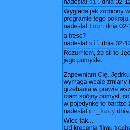
sil
nadesłał
dnia
02-1
Wyglada jak zrobiony w
programie tego pokroju.
toon
nadesłał
dnia
02-
a tresc?
sil
nadesłał
dnia
02-1
Rozumiem, że sil to Jęd
jego pomyśle.
Zapewniam Cię, Jędrku,
wymaga wcale zmiany K
grzebania w prawie wsz
mam spójny pomysł, co z
w pojedynkę to bardzo 
mr_kacy
nadesłał
dni
Wiec tak...
Od krecenia filmu troch