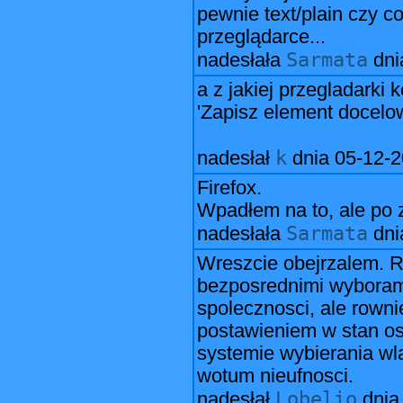
pewnie text/plain czy c
przeglądarce...
Sarmata
nadesłała
dn
a z jakiej przegladarki
'Zapisz element docelow
k
nadesłał
dnia
05-12-2
Firefox.
Wpadłem na to, ale po z
Sarmata
nadesłała
dn
Wreszcie obejrzalem. Rz
bezposrednimi wyboram
spolecznosci, ale row
postawieniem w stan o
systemie wybierania wl
wotum nieufnosci.
Lobelio
nadesłał
dni