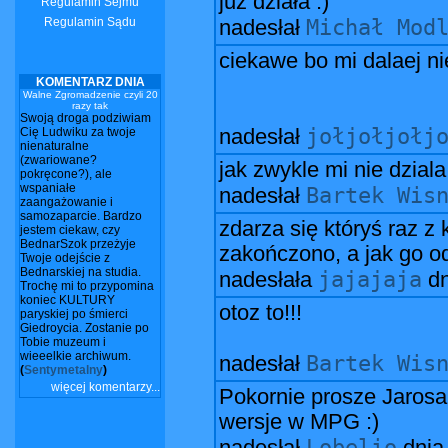
już działa :)
Regulamin Sejmu
Regulamin Sądu
Michał Mod
nadesłał
ciekawe bo mi dalaej ni
KOMENTARZ DNIA
Walne Zgromadzenie czyli 20
razy tak
Swoją droga podziwiam
jołjołjołj
Cię Ludwiku za twoje
nadesłał
nienaturalne
(zwariowane?
jak zwykle mi nie dziala
pokręcone?), ale
wspaniałe
Bartek Wis
nadesłał
zaangażowanie i
samozaparcie. Bardzo
zdarza się któryś raz z 
jestem ciekaw, czy
BednarSzok przeżyje
zakończono, a jak go od
Twoje odejście z
Bednarskiej na studia.
jajajaja
nadesłała
d
Trochę mi to przypomina
koniec KULTURY
otoz to!!!
paryskiej po śmierci
Giedroycia. Zostanie po
Tobie muzeum i
wieeelkie archiwum.
Bartek Wis
nadesłał
(
Sentymetalny
)
więcej komentarzy...
Pokornie prosze Jarosa,
wersje w MPG :)
Lobelio