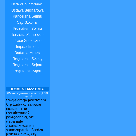
Ustawa o informacji
Ustawa Bednarowa
Kancelaria Sejmu
Sąd Szkolny
Prezydium Sejmu
Terytoria Zamorskie
Prace Społeczne
Impeachment
Badania Moczu
Regulamin Szkoły
Regulamin Sejmu
Regulamin Sądu
KOMENTARZ DNIA
Walne Zgromadzenie czyli 20
razy tak
Swoją droga podziwiam
Cię Ludwiku za twoje
nienaturalne
(zwariowane?
pokręcone?), ale
wspaniałe
zaangażowanie i
samozaparcie. Bardzo
jestem ciekaw, czy