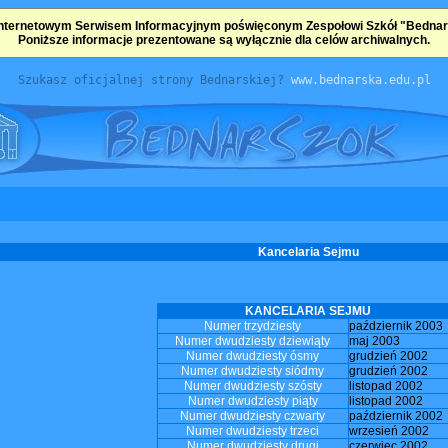
nternetowym Serwisem Informacyjnym poświęconym Zespołowi Szkół "Bednarsk
Poniższe informacje prezentowane są wyłącznie dla celów archiwalnych.
Szukasz oficjalnej strony Bednarskiej?
www.bednarska.edu.pl
Kancelaria Sejmu
KANCELARIA SEJMU
Numer trzydziesty
październik 2003
Numer dwudziesty dziewiąty
maj 2003
Numer dwudziesty ósmy
grudzień 2002
Numer dwudziesty siódmy
grudzień 2002
Numer dwudziesty szósty
listopad 2002
Numer dwudziesty piąty
listopad 2002
Numer dwudziesty czwarty
październik 2002
Numer dwudziesty trzeci
wrzesień 2002
Numer dwudziesty drugi
czerwiec 2002