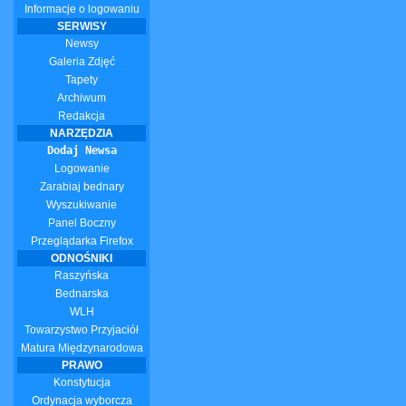
Informacje o logowaniu
SERWISY
Newsy
Galeria Zdjęć
Tapety
Archiwum
Redakcja
NARZĘDZIA
Dodaj Newsa
Logowanie
Zarabiaj bednary
Wyszukiwanie
Panel Boczny
Przeglądarka Firefox
ODNOŚNIKI
Raszyńska
Bednarska
WLH
Towarzystwo Przyjaciół
Matura Międzynarodowa
PRAWO
Konstytucja
Ordynacja wyborcza