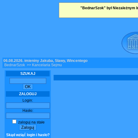
"BednarSzok" był Niezależnym I
06.08.2026, imieniny Jakuba, Sławy, Wincentego
BednarSzok
>> Kancelaria Sejmu
SZUKAJ
ZALOGUJ
Login:
Hasło:
zaloguj na stałe
Skąd wziąć login i hasło?