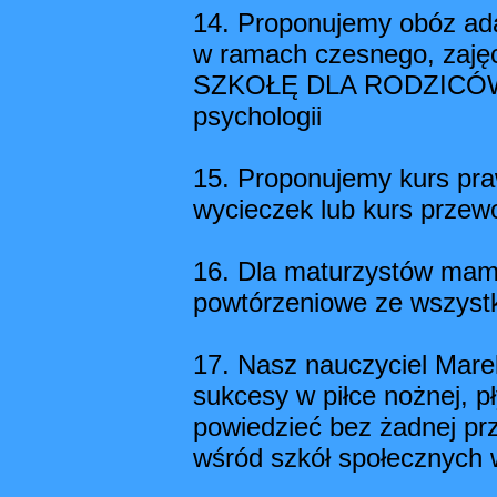
14. Proponujemy obóz adap
w ramach czesnego, zajęci
SZKOŁĘ DLA RODZICÓW, cz
psychologii
15. Proponujemy kurs praw
wycieczek lub kurs przew
16. Dla maturzystów mamy 
powtórzeniowe ze wszyst
17. Nasz nauczyciel Marek 
sukcesy w piłce nożnej, 
powiedzieć bez żadnej pr
wśród szkół społecznych w