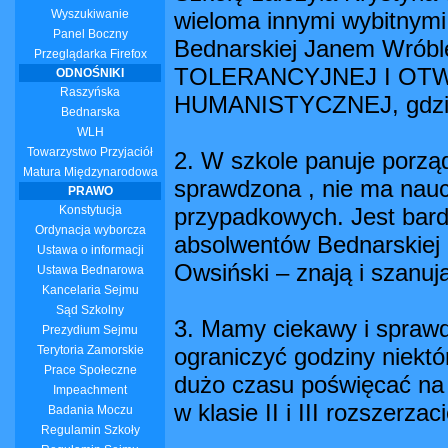
Wyszukiwanie
wieloma innymi wybitnym
Panel Boczny
Bednarskiej Janem Wróble
Przeglądarka Firefox
TOLERANCYJNEJ I OT
ODNOŚNIKI
Raszyńska
HUMANISTYCZNEJ, gdzie t
Bednarska
WLH
Towarzystwo Przyjaciół
2. W szkole panuje porząd
Matura Międzynarodowa
sprawdzona , nie ma nauc
PRAWO
Konstytucja
przypadkowych. Jest bard
Ordynacja wyborcza
absolwentów Bednarskiej 
Ustawa o informacji
Owsiński – znają i szanuj
Ustawa Bednarowa
Kancelaria Sejmu
Sąd Szkolny
3. Mamy ciekawy i sprawd
Prezydium Sejmu
Terytoria Zamorskie
ograniczyć godziny niekt
Prace Społeczne
dużo czasu poświęcać na te
Impeachment
w klasie II i III rozszerz
Badania Moczu
Regulamin Szkoły