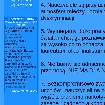
Regulamin Sejmu
4. Nauczyciele są przyjac
Regulamin Sądu
atmosfera między ucznia
dyskryminacji
KOMENTARZ DNIA
Walne Zgromadzenie czyli 20
razy tak
Swoją droga podziwiam
5. Wymagamy dużo pracy ; 
Cię Ludwiku za twoje
nienaturalne
świata i chcą go poznawać
(zwariowane?
pokręcone?), ale
za wysoko bo to oznacza 
wspaniałe
zaangażowanie i
laureatami albo finalistam
samozaparcie. Bardzo
jestem ciekaw, czy
BednarSzok przeżyje
Twoje odejście z
6. Nie boimy się odmienn
Bednarskiej na studia.
Trochę mi to przypomina
przemocą, NIE MA DLA
koniec KULTURY
paryskiej po śmierci
Giedroycia. Zostanie po
Tobie muzeum i
7. Bezkompromisowo zwa
wieeelkie archiwum.
(
Sentymetalny
)
uczniów i nauczycieli na
więcej komentarzy...
wyjść z problemu narkotyk
zasadę : żadnego alkohol