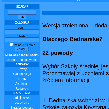
SZUKAJ
ZALOGUJ
Wersja zmieniona – dodan
Login:
Hasło:
Dlaczego Bednarska?
zaloguj na stałe
22 powody
Skąd wziąć login i hasło?
Informacje o logowaniu
SERWISY
Wybór Szkoły średniej jes
Newsy
Porozmawiaj z uczniami sz
Galeria Zdjęć
źródłem informacji.
Tapety
Archiwum
Redakcja
NARZĘDZIA
Dodaj Newsa
1. Bednarska wchodzi w 1
Logowanie
Szkołę założyła Krystyna
Zarabiaj bednary