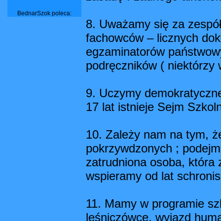
BednarSzok poleca:
8. Uważamy się za zespó
fachowców – licznych dok
egzaminatorów państwowyc
podręczników ( niektórzy w
9. Uczymy demokratyczne
17 lat istnieje Sejm Szkol
10. Zależy nam na tym, żeb
pokrzywdzonych ; podejmuj
zatrudniona osoba, która 
wspieramy od lat schronis
11. Mamy w programie sz
leśniczówce, wyjazd hum