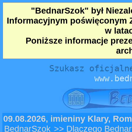
"BednarSzok" był Nieza
Informacyjnym poświęconym Ze
w lata
Poniższe informacje prez
arc
Szukasz oficjaln
www.bed
09.08.2026, imieniny Klary, Ro
BednarSzok
>> Dlaczego Bednar