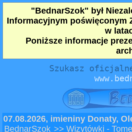
"BednarSzok" był Nieza
Informacyjnym poświęconym Ze
w lata
Poniższe informacje prez
arc
Szukasz oficjaln
www.bed
07.08.2026, imieniny Donaty, O
BednarSzok
>> Wizytówki - Tome