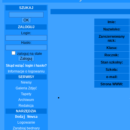
SZUKAJ
Imie:
ZALOGUJ
Nazwisko:
Login:
Zarezerwowany
nick:
Hasło:
Klasa:
zaloguj na stałe
Rocznik:
Stan szkolny:
Skąd wziąć login i hasło?
Szkoła:
Informacje o logowaniu
SERWISY
e-mail:
Newsy
Strona WWW:
Galeria Zdjęć
Tapety
Archiwum
Redakcja
NARZĘDZIA
Dodaj Newsa
Logowanie
Zarabiaj bednary