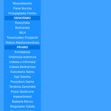
Wyszukiwanie
Panel Boczny
Przeglądarka Firefox
ODNOŚNIKI
Raszyńska
Bednarska
WLH
Towarzystwo Przyjaciół
Matura Międzynarodowa
PRAWO
Konstytucja
Ordynacja wyborcza
Ustawa o informacji
Ustawa Bednarowa
Kancelaria Sejmu
Sąd Szkolny
Prezydium Sejmu
Terytoria Zamorskie
Prace Społeczne
Impeachment
Badania Moczu
Regulamin Szkoły