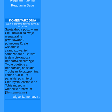
Regulamin Sejmu
Regulamin Sądu
KOMENTARZ DNIA
Walne Zgromadzenie czyli 20
razy tak
Swoją droga podziwiam
Cię Ludwiku za twoje
nienaturalne
(zwariowane?
pokręcone?), ale
wspaniałe
zaangażowanie i
samozaparcie. Bardzo
jestem ciekaw, czy
BednarSzok przeżyje
Twoje odejście z
Bednarskiej na studia.
Trochę mi to przypomina
koniec KULTURY
paryskiej po śmierci
Giedroycia. Zostanie po
Tobie muzeum i
wieeelkie archiwum.
(
Sentymetalny
)
więcej komentarzy...