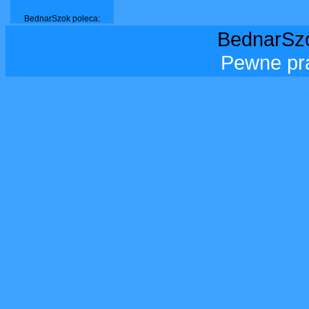
BednarSzok poleca:
BednarSzo
Pewne pr