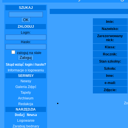
SZUKAJ
Imie:
ZALOGUJ
Nazwisko:
Login:
Zarezerwowany
nick:
Hasło:
Klasa:
zaloguj na stałe
Rocznik:
Stan szkolny:
Skąd wziąć login i hasło?
Szkoła:
Informacje o logowaniu
SERWISY
Inne:
Newsy
e-mail:
Galeria Zdjęć
Zdjęcie:
Tapety
Archiwum
Zo
Redakcja
NARZĘDZIA
Dodaj Newsa
Logowanie
Zarabiaj bednary