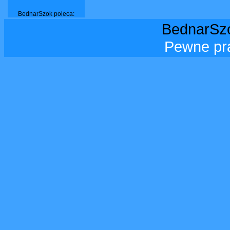
BednarSzok poleca:
BednarSzo
Pewne pr