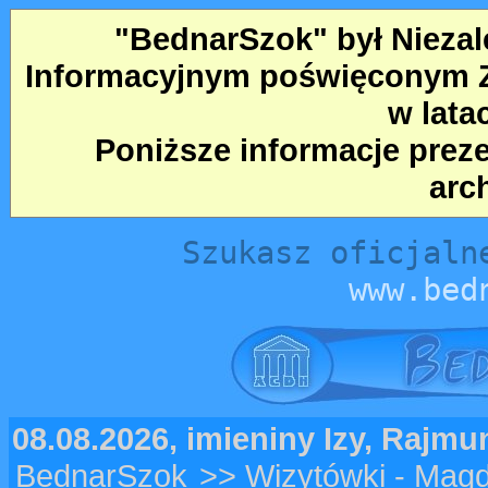
"BednarSzok" był Nieza
Informacyjnym poświęconym Ze
w lata
Poniższe informacje prez
arc
Szukasz oficjaln
www.bed
08.08.2026, imieniny Izy, Rajm
BednarSzok
>> Wizytówki - Mag