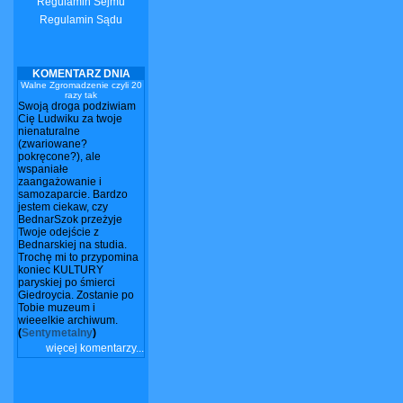
Regulamin Sejmu
Regulamin Sądu
KOMENTARZ DNIA
Walne Zgromadzenie czyli 20
razy tak
Swoją droga podziwiam
Cię Ludwiku za twoje
nienaturalne
(zwariowane?
pokręcone?), ale
wspaniałe
zaangażowanie i
samozaparcie. Bardzo
jestem ciekaw, czy
BednarSzok przeżyje
Twoje odejście z
Bednarskiej na studia.
Trochę mi to przypomina
koniec KULTURY
paryskiej po śmierci
Giedroycia. Zostanie po
Tobie muzeum i
wieeelkie archiwum.
(
Sentymetalny
)
więcej komentarzy...