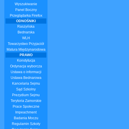
Wyszukiwanie
Panel Boczny
Przeglądarka Firefox
ODNOŚNIKI
Raszyńska
Bednarska
WLH
Towarzystwo Przyjaciół
Matura Międzynarodowa
PRAWO
Konstytucja
Ordynacja wyborcza
Ustawa o informacji
Ustawa Bednarowa
Kancelaria Sejmu
Sąd Szkolny
Prezydium Sejmu
Terytoria Zamorskie
Prace Społeczne
Impeachment
Badania Moczu
Regulamin Szkoły