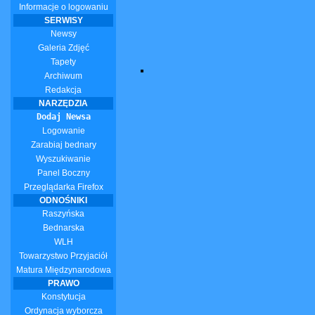
Informacje o logowaniu
SERWISY
Newsy
Galeria Zdjęć
Tapety
Archiwum
Redakcja
NARZĘDZIA
Dodaj Newsa
Logowanie
Zarabiaj bednary
Wyszukiwanie
Panel Boczny
Przeglądarka Firefox
ODNOŚNIKI
Raszyńska
Bednarska
WLH
Towarzystwo Przyjaciół
Matura Międzynarodowa
PRAWO
Konstytucja
Ordynacja wyborcza