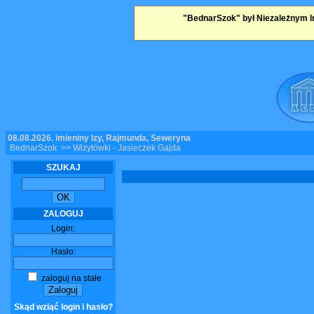
"BednarSzok" był Niezależnym I
08.08.2026, imieniny Izy, Rajmunda, Seweryna
BednarSzok
>> Wizytówki - Jasieczek Gajda
SZUKAJ
ZALOGUJ
Login:
Hasło:
zaloguj na stałe
Skąd wziąć login i hasło?