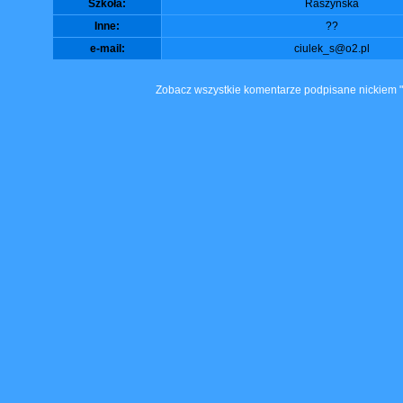
Szkoła:
Raszyńska
Inne:
??
e-mail:
ciulek_s@o2.pl
Zobacz wszystkie komentarze podpisane nickiem "