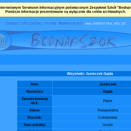
nternetowym Serwisem Informacyjnym poświęconym Zespołowi Szkół "Bednarsk
Poniższe informacje prezentowane są wyłącznie dla celów archiwalnych.
Szukasz oficjalnej strony Bednarskiej?
www.bednarska.edu.pl
Wizytówki: Jasieczek Gajda
Imie:
Jasieczek
Nazwisko:
Gajda
Zarezerwowany
Pipes
nick:
Klasa:
Pasapalabra
Rocznik:
Cototamtaki
Stan szkolny:
Uczeń