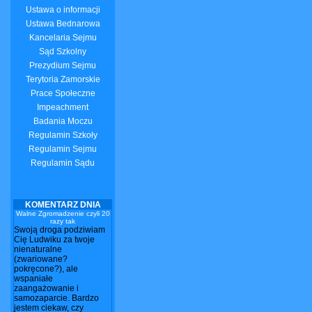
Ustawa o informacji
Ustawa Bednarowa
Kancelaria Sejmu
Sąd Szkolny
Prezydium Sejmu
Terytoria Zamorskie
Prace Społeczne
Impeachment
Badania Moczu
Regulamin Szkoły
Regulamin Sejmu
Regulamin Sądu
KOMENTARZ DNIA
Walne Zgromadzenie czyli 20
razy tak
Swoją droga podziwiam
Cię Ludwiku za twoje
nienaturalne
(zwariowane?
pokręcone?), ale
wspaniałe
zaangażowanie i
samozaparcie. Bardzo
jestem ciekaw, czy